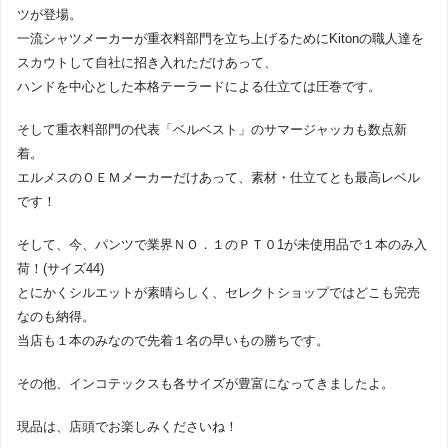
ツが登場。
一流シャツメーカーが重衣料部門を立ち上げるためにKitonの職人達を
スカウトして自社に招き入れただけあって、
ハンドを中心とした本格テーラードによる仕立ては圧巻です。
そして重衣料部門の代表「ベルベスト」のサマージャッカも数点新
着。
エルメスのＯＥＭメーカーだけあって、素材・仕立てとも最高レベル
です！
そして、今、パンツで業界ＮＯ．１のＰＴ０1が未使用品で１本のみ入
荷！(サイズ44)
とにかくシルエットが素晴らしく、セレクトショップではどこも完売
なのも納得。
当店も１本のみなので先着１名の早いもの勝ちです。
その他、インコテックスも各サイズが豊富になってきましたよ。
現品は、店頭でお楽しみくださいね！