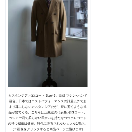
カスタンジア ポロコート Size46。既成 マシン×ハンド
混合。日本ではコストパフォーマンスの話題以外であ
まり耳にしないカスタンジアだが、時に驚くような逸
品が出てくる。こちらは正統派の代表格:ポロコート。
カシミヤ混で柔らかい風合いを持たせつつポロコート
の持つ威厳は健在。時代に左右されない大人な1着だ。
(※画像をクリックすると商品ページに飛びます)