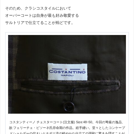
そのため、クラシコスタイルにおいて
オーバーコートは自身が最も好み敬愛する
サルトリアで仕立てることが殆どです。
コスタンティーノ チェスターコート(注文服) Size:48~50。今回の弩級の逸品、
故:フェリーチェ・ビソーネ氏存命期の作品。総手縫い。堂々としたコンケープ
ドショルダーの佇まいとナポリ流の軽やかな仕立ての調和に驚きを隠すことが