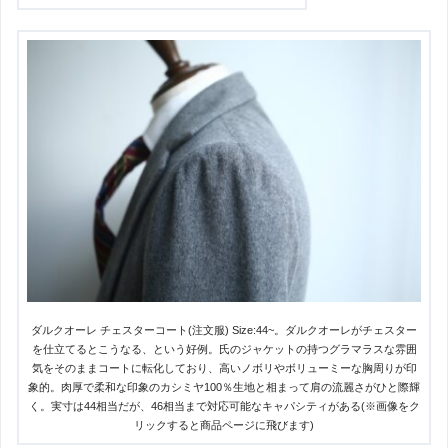
ダルクオーレ チェスターコート(注文服) Size:44~。ダルクオーレがチェスター
を仕立てるとこうなる、という好例。氏のジャケットの持つグラマラスな雰囲
気をそのままコートに転化しており、高いノボリやボリューミーな胸周りが印
象的。肉厚で柔和な印象のカシミヤ100％生地と相まって肩の流麗さがひと際輝
く。実寸は44相当だが、46相当まで対応可能なキャパシティがある(※画像をク
リックすると商品ページに飛びます)