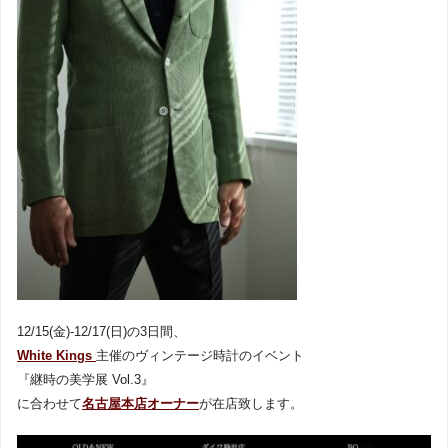
12/15(金)-12/17(日)の3日間、
White Kings
主催のヴィンテージ時計のイベント
『継時の美学展 Vol.3』
に合わせて
名古屋本店オーナー
が在店致します。