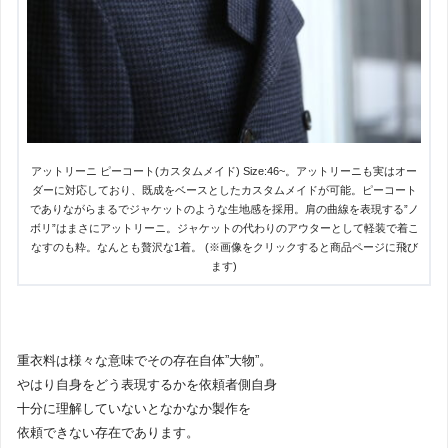
アットリーニ ピーコート(カスタムメイド) Size:46~。アットリーニも実はオー
ダーに対応しており、既成をベースとしたカスタムメイドが可能。ピーコート
でありながらまるでジャケットのような生地感を採用。肩の曲線を表現する”ノ
ボリ”はまさにアットリーニ。ジャケットの代わりのアウターとして軽装で着こ
なすのも粋。なんとも贅沢な1着。 (※画像をクリックすると商品ページに飛び
ます)
重衣料は様々な意味でその存在自体”大物”。
やはり自身をどう表現するかを依頼者側自身
十分に理解していないとなかなか製作を
依頼できない存在であります。