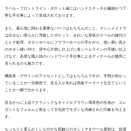
ラペル～フロントライン・ポケット縁にはハンドステッチが繊細かつ丁
寧な手仕事によって形成されております。
また、着心地に関わる重要なパーツはもちろんのこと、マシンメイドで
は出せない滑らかに湾曲したポケット、きれいな形状のラペルの縫付け
とヒゲ処理、ボタンホールにフラワーホールの手かがり、使い易い高さ
のボタン縫い付け、背中心片倒し仕上げに各シームラインの手縫い仕上
げなど、高度な職人技のハンドワーク手仕事によるディテールが随所に
見られるのも魅力です。
機能美・デザインのアクセントとしてはもちろんですが、手間が掛かっ
ていることが一目瞭然で、見る人が見れば高級テーラード仕立てという
ことが一瞬で分かります。
見るからに上品でクラシックなキャメルブラウン薄茶色の生地が、エレ
ガントなフォルムと相まって文化的でモダンな洗練された印象を与えま
す。
もっちりと柔らかくしなやかな肌触りのカシミヤ＆ウール素材は、快適