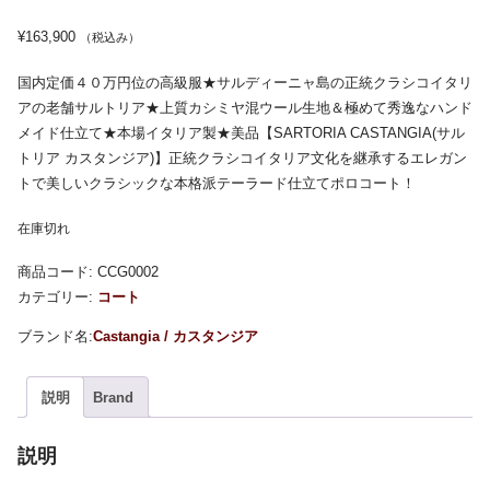
¥
163,900
（税込み）
国内定価４０万円位の高級服★サルディーニャ島の正統クラシコイタリ
アの老舗サルトリア★上質カシミヤ混ウール生地＆極めて秀逸なハンド
メイド仕立て★本場イタリア製★美品【SARTORIA CASTANGIA(サル
トリア カスタンジア)】正統クラシコイタリア文化を継承するエレガン
トで美しいクラシックな本格派テーラード仕立てポロコート！
在庫切れ
商品コード:
CCG0002
カテゴリー:
コート
Castangia / カスタンジア
説明
Brand
説明