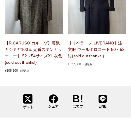
【R.CARUSO カルーゾ】贅沢
【リベラーノ LIVERANO】注
カシミヤ100％ 定番ステンカラ
文服 ウールポロコート 50～52
ーコート 52～54サイズXL 灰色
紺{sold out thanks!}
{sold out thanks!}
¥
327,800
（税込み）
¥
108,900
（税込み）
シェア
はてブ
LINE
ポスト