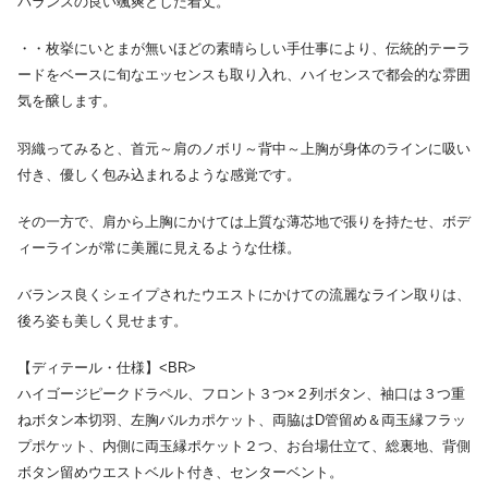
バランスの良い颯爽とした着丈。
・・枚挙にいとまが無いほどの素晴らしい手仕事により、伝統的テーラ
ードをベースに旬なエッセンスも取り入れ、ハイセンスで都会的な雰囲
気を醸します。
羽織ってみると、首元～肩のノボリ～背中～上胸が身体のラインに吸い
付き、優しく包み込まれるような感覚です。
その一方で、肩から上胸にかけては上質な薄芯地で張りを持たせ、ボデ
ィーラインが常に美麗に見えるような仕様。
バランス良くシェイプされたウエストにかけての流麗なライン取りは、
後ろ姿も美しく見せます。
【ディテール・仕様】<BR>
ハイゴージピークドラペル、フロント３つ×２列ボタン、袖口は３つ重
ねボタン本切羽、左胸バルカポケット、両脇はD管留め＆両玉縁フラッ
プポケット、内側に両玉縁ポケット２つ、お台場仕立て、総裏地、背側
ボタン留めウエストベルト付き、センターベント。