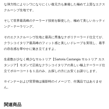
な弾力性によりシワになりにくい復元力も兼備した極めて上質なエクス
クルーシブ生地です。
そして世界最高峰のテーラード技術を駆使した、極めて美しいカッティ
ング～テーラリング。
そのエクスクルーシヴ生地と最高に秀逸なナポリテーラード仕立てが、
クラシコイタリア最高峰のフィット感と美しいドレープを実現し、着手
の存在感を華やかに魅き立てますよ。
生産数が少なく稀少なサルトリア【Sartoria Castangia サルトリア カス
タンジア】モダンで正統なクラシコイタリアの美しい極上テーラード仕
立てポローコートを１点のみ、お探しの方にお安くお譲りします。
※インナーおよび背景物は撮影時のイメージで、付属品ではありませ
ん。
関連商品