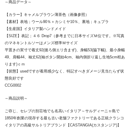
～商品データ～
【カラー】キャメルブラウン薄茶色（画像参照）
【素材】表地；ウール90％＋カシミヤ10％、裏地；キュプラ
【生産国】イタリア製ハンドメイド
【SIZE】表記；４６ Drop7（参考までに日本サイズＭ位です。※写真
のマネキントルソーはメンズ標準Ｍサイズ
平置きの実寸で着丈92(後ろ側エリ含まず)、身幅53(脇下幅)、最小身幅
49、肩幅44、袖丈62(袖ボタン開始4cm、袖内側折り返し生地5cm程あ
ります)ｃｍ
【状態】usedですが着用感少なく、特記すべきダメージ見当たらず状
態良好です
CCG0002
～商品説明～
ご存じ、セレブの別荘地でも名高いイタリア～サルディーニャ島で
1850年創業の現存する最も古い老舗ファクトリーである正統クラシコ
イタリアの高級サルトリアブランド【CASTANGIA(カスタンジア)】