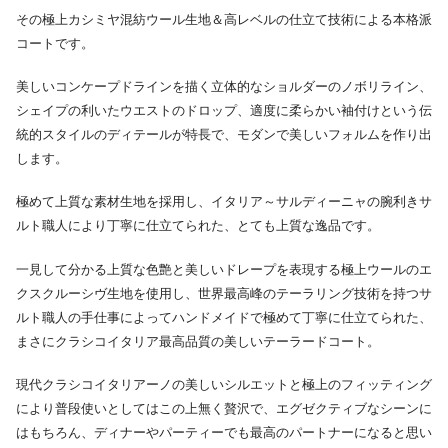
その極上カシミヤ混紡ウール生地＆高レベルの仕立て技術による本格派
コートです。
美しいコンケープドラインを描く立体的なショルダーのノボリライン、
シェイプの利いたウエストのドロップ、適度に柔らかい袖付けという伝
統的スタイルのディテールが特長で、モダンで美しいフォルムを作り出
します。
極めて上質な素材生地を採用し、イタリア～サルディーニャの腕利きサ
ルト職人により丁寧に仕立てられた、とても上質な逸品です。
一見して分かる上質な色艶と美しいドレープを表現する極上ウールのエ
クスクルーシヴ生地を使用し、世界最高峰のテーラリング技術を持つサ
ルト職人の手仕事によってハンドメイドで極めて丁寧に仕立てられた、
まさにクラシコイタリア最高品質の美しいテーラードコート。
現代クラシコイタリアーノの美しいシルエットと極上のフィッティング
により普段使いとしてはこの上無く贅沢で、エグゼクティブなシーンに
はもちろん、ディナーやパーティーでも最高のパートナーになると思い