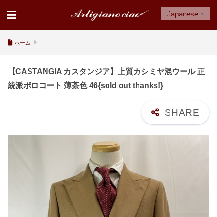
Japanese
▼
ホーム
【CASTANGIA カスタンジア】上質カシミヤ混ウール 正
統派ポロコート 薄茶色 46{sold out thanks!}