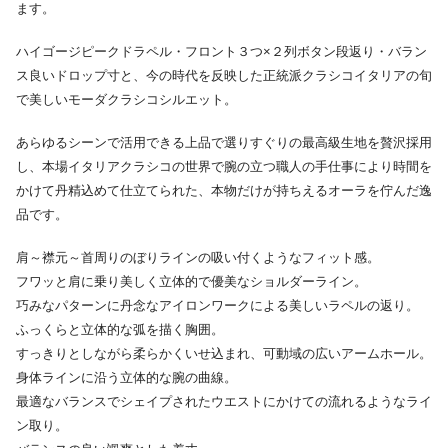
ます。
ハイゴージピークドラペル・フロント３つ×２列ボタン段返り・バラン
ス良いドロップ寸と、今の時代を反映した正統派クラシコイタリアの旬
で美しいモーダクラシコシルエット。
あらゆるシーンで活用できる上品で選りすぐりの最高級生地を贅沢採用
し、本場イタリアクラシコの世界で腕の立つ職人の手仕事により時間を
かけて丹精込めて仕立てられた、本物だけが持ちえるオーラを佇んだ逸
品です。
肩～襟元～首周りのぼりラインの吸い付くようなフィット感。
フワッと肩に乗り美しく立体的で優美なショルダーライン。
巧みなパターンに丹念なアイロンワークによる美しいラペルの返り。
ふっくらと立体的な弧を描く胸囲。
すっきりとしながら柔らかくいせ込まれ、可動域の広いアームホール。
身体ラインに沿う立体的な腕の曲線。
最適なバランスでシェイプされたウエストにかけての流れるようなライ
ン取り。