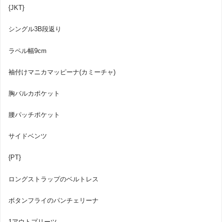
{JKT}
シングル3B段返り
ラペル幅9cm
袖付けマニカマッピーナ(カミーチャ)
胸バルカポケット
腰パッチポケット
サイドベンツ
{PT}
ロングストラップのベルトレス
ボタンフライのパンチェリーナ
1アウトプリーツ