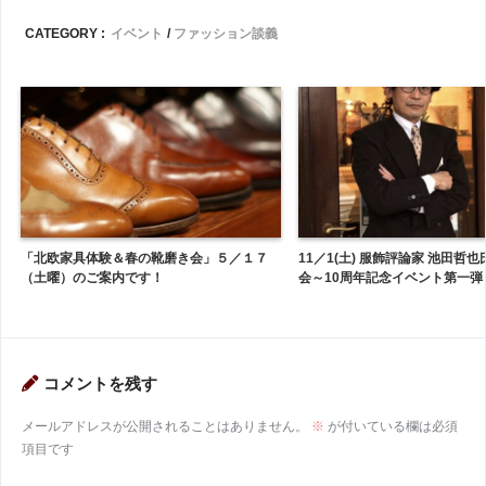
CATEGORY :
イベント
ファッション談義
「北欧家具体験＆春の靴磨き会」５／１７
11／1(土) 服飾評論家 池田哲也
（土曜）のご案内です！
会～10周年記念イベント第一弾
コメントを残す
メールアドレスが公開されることはありません。
※
が付いている欄は必須
項目です