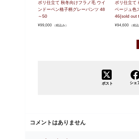
ポリ仕立て 秋冬向けフラノ毛 ウイ
ポリ仕立て
ンドーペン格子柄グレーパンツ 48
ベージュ色ス
～50
46{sold out 
¥
99,000
¥
94,600
（税込み）
（税込
シェ
ポスト
コメントはありません