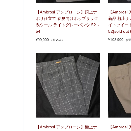
【Ambrosi アンブローシ】頂上ナ
【Ambros
ポリ仕立て 春夏向けホップサック
新品 極上ナ
系ウール ライトグレーパンツ 52～
イトツイード
54
52{sold out 
¥
99,000
¥
108,900
（税込み）
（税
【Ambrosi アンブローシ】極上ナ
【Ambros