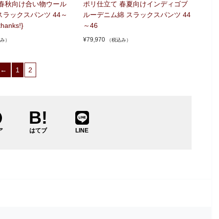
 春秋向け合い物ウール
ポリ仕立て 春夏向けインディゴブ
ラックスパンツ 44～
ルーデニム綿 スラックスパンツ 44
thanks!}
～46
¥
79,970
み）
（税込み）
←
1
2
ア
はてブ
LINE