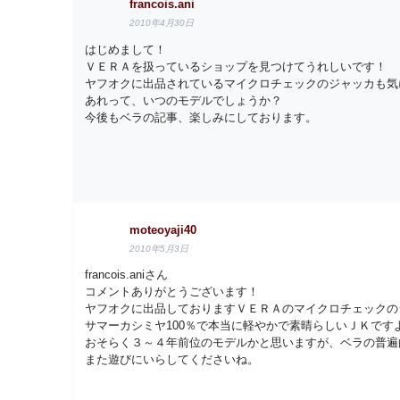
francois.ani
2010年4月30日
はじめまして！
ＶＥＲＡを扱っているショップを見つけてうれしいです！
ヤフオクに出品されているマイクロチェックのジャッカも気
あれって、いつのモデルでしょうか？
今後もベラの記事、楽しみにしております。
moteoyaji40
2010年5月3日
francois.aniさん
コメントありがとうございます！
ヤフオクに出品しておりますＶＥＲＡのマイクロチェックの
サマーカシミヤ100％で本当に軽やかで素晴らしいＪＫです
おそらく３～４年前位のモデルかと思いますが、ベラの普遍
また遊びにいらしてくださいね。