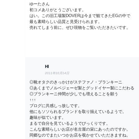
ゆーたさん
初コメありがとうございます。
はい。この旧工場製DOVERは今まで観てきたEGの中で
最も素晴らしい品質と見受けられます。
売れてしまう前に、ぜひ現物をご覧いただきたいです。
HI
2011年10月14日
◎靴オタクのきっかけがステファノ・ブランキーニ
◎あくまでノルベジェーゼ製とグッドイヤー製にこだわる
◎ブランキーニ仲間が少しでも増えることを願う
↑↑↑
ブログに共感しっ放しです。
他にもソソられるブランドを取り揃えているようで。
趣味が似ています。
まるで自分を見ているようでびっくりです。
こんな素晴らしいお店が名古屋の栄にあったのですか。
同郷なのでまたいつかお店を覗かせていただきますね。