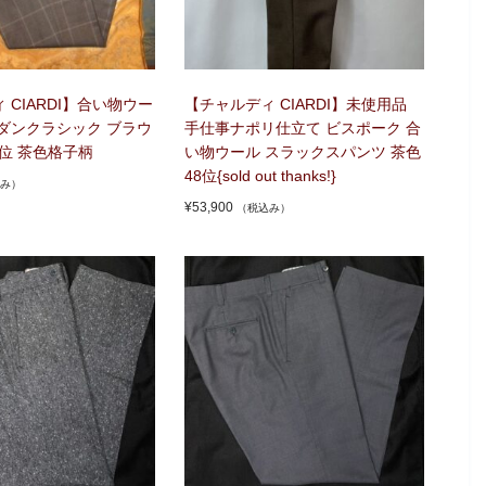
 CIARDI】合い物ウー
【チャルディ CIARDI】未使用品
ダンクラシック ブラウ
手仕事ナポリ仕立て ビスポーク 合
8位 茶色格子柄
い物ウール スラックスパンツ 茶色
48位{sold out thanks!}
み）
¥
53,900
（税込み）