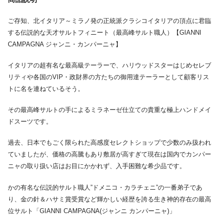
ご存知、北イタリア～ミラノ発の正統派クラシコイタリアの頂点に君臨
する伝説的な天才サルトフィニート（最高峰サルト職人）【GIANNI
CAMPAGNA ジャンニ・カンパーニャ】
イタリアの超有名な最高級テーラーで、ハリウッドスターはじめセレブ
リティや各国のVIP・政財界の方たちの御用達テーラーとして顧客リス
トに名を連ねているそう。
その最高峰サルトの手によるミラネーゼ仕立ての貴重な極上ハンドメイ
ドスーツです。
過去、日本でもごく限られた高感度セレクトショップで少数のみ扱われ
ていましたが、価格の高騰もあり敷居が高すぎて現在は国内でカンパー
ニャの取り扱い店はお目にかかれず、入手困難な希少品です。
かの有名な伝説的サルト職人”ドメニコ・カラチェニ”の一番弟子であ
り、金の針＆ハサミ賞受賞など輝かしい経歴を誇る生き神的存在の最高
位サルト「GIANNI CAMPAGNA(ジャンニ カンパーニャ)」