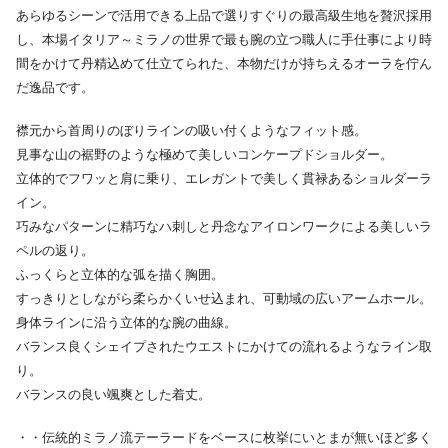
あらゆるシーンで活用できる上品で選りすぐりの最高級生地を贅沢採用
し、本場イタリア～ミラノの世界で最も腕の立つ職人に手仕事により時
間をかけて丹精込めて仕立てられた、本物だけが持ちえるオーラを佇ん
だ逸品です。
襟元から首周りのぼりラインの吸い付くようなフィット感。
見事な山の裾野のような極めて美しいコンケープドショルダー。
立体的でフワッと肩に乗り、エレガントで美しく貫禄あるショルダーラ
イン。
巧みなパターンに精巧なハ刺しと丹念なアイロンワークによる美しいラ
ペルの返り。
ふっくらと立体的な弧を描く胸囲。
すっきりとしながら柔らかくいせ込まれ、可動域の広いアームホール。
身体ラインに沿う立体的な腕の曲線。
バランス良くシェイプされたウエストにかけての流れるようなライン取
り。
バランスの良い颯爽とした着丈。
・・伝統的ミラノ流テーラードをベースに枚挙にいとまが無いほど多く