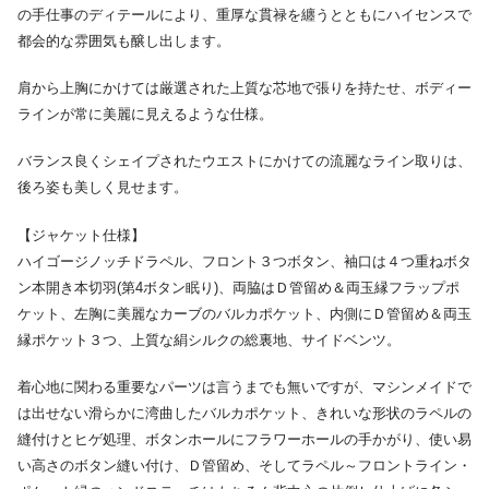
の手仕事のディテールにより、重厚な貫禄を纏うとともにハイセンスで
都会的な雰囲気も醸し出します。
肩から上胸にかけては厳選された上質な芯地で張りを持たせ、ボディー
ラインが常に美麗に見えるような仕様。
バランス良くシェイプされたウエストにかけての流麗なライン取りは、
後ろ姿も美しく見せます。
【ジャケット仕様】
ハイゴージノッチドラペル、フロント３つボタン、袖口は４つ重ねボタ
ン本開き本切羽(第4ボタン眠り)、両脇はＤ管留め＆両玉縁フラップポ
ケット、左胸に美麗なカーブのバルカポケット、内側にＤ管留め＆両玉
縁ポケット３つ、上質な絹シルクの総裏地、サイドベンツ。
着心地に関わる重要なパーツは言うまでも無いですが、マシンメイドで
は出せない滑らかに湾曲したバルカポケット、きれいな形状のラペルの
縫付けとヒゲ処理、ボタンホールにフラワーホールの手かがり、使い易
い高さのボタン縫い付け、Ｄ管留め、そしてラペル～フロントライン・