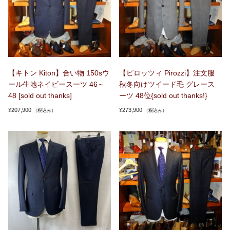
【キトン Kiton】合い物 150sウ
【ピロッツィ Pirozzi】注文服
ール生地ネイビースーツ 46～
秋冬向けツイード毛 グレース
48 [sold out thanks]
ーツ 48位{sold out thanks!}
¥
207,900
¥
273,900
（税込み）
（税込み）