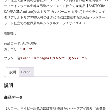
ラノ仕立て服★便利な春秋メイン３シーズン向け合い物★最高級スーパ
ーファインウール生地＆秀逸ハンドメイド仕立て★美品【SARTORIA
CAMPAGNA milano(サルトリア カンパーニャ ミラノ)】全クラシコイ
タリアサルトリア界8000軒のまさに頂点に君臨する超絶品ハンドテー
ラード仕立ての世界最高峰シングルスーツ！サイズ４８
在庫切れ
商品コード:
ACM0009
カテゴリー:
スーツ
Gianni Campagna / ジャンニ・カンパーニャ
説明
Brand
説明
商品データ
【カラー】ネイビー紺色のほぼ無地 ※細かいバーズアイ織り（画像参