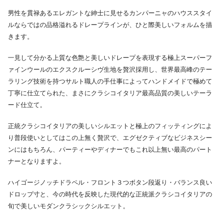
男性を貫禄あるエレガントな紳士に見せるカンパーニャのハウススタイ
ルならではの品格溢れるドレープラインが、ひと際美しいフォルムを描
きます。
一見して分かる上質な色艶と美しいドレープを表現する極上スーパーフ
ァインウールのエクスクルーシヴ生地を贅沢採用し、世界最高峰のテー
ラリング技術を持つサルト職人の手仕事によってハンドメイドで極めて
丁寧に仕立てられた、まさにクラシコイタリア最高品質の美しいテーラ
ード仕立て。
正統クラシコイタリアの美しいシルエットと極上のフィッティングによ
り普段使いとしてはこの上無く贅沢で、エグゼクティブなビジネスシー
ンにはもちろん、パーティーやディナーでもこれ以上無い最高のパート
ナーとなりますよ。
ハイゴージノッチドラペル・フロント３つボタン段返り・バランス良い
ドロップ寸と、今の時代を反映した現代的な正統派クラシコイタリアの
旬で美しいモダンクラシックシルエット。