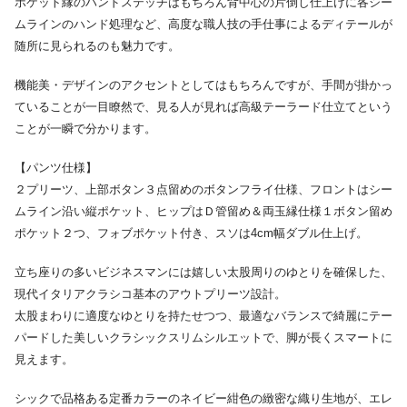
ポケット縁のハンドステッチはもちろん背中心の片倒し仕上げに各シー
ムラインのハンド処理など、高度な職人技の手仕事によるディテールが
随所に見られるのも魅力です。
機能美・デザインのアクセントとしてはもちろんですが、手間が掛かっ
ていることが一目瞭然で、見る人が見れば高級テーラード仕立てという
ことが一瞬で分かります。
【パンツ仕様】
２プリーツ、上部ボタン３点留めのボタンフライ仕様、フロントはシー
ムライン沿い縦ポケット、ヒップはＤ管留め＆両玉縁仕様１ボタン留め
ポケット２つ、フォブポケット付き、スソは4cm幅ダブル仕上げ。
立ち座りの多いビジネスマンには嬉しい太股周りのゆとりを確保した、
現代イタリアクラシコ基本のアウトプリーツ設計。
太股まわりに適度なゆとりを持たせつつ、最適なバランスで綺麗にテー
パードした美しいクラシックスリムシルエットで、脚が長くスマートに
見えます。
シックで品格ある定番カラーのネイビー紺色の緻密な織り生地が、エレ