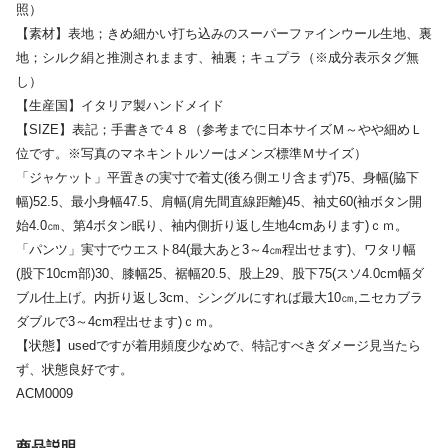
照）
【素材】表地；きめ細かい打ち込みのスーパーファインウール生地、裏
地；シルク絹と推測されまます、袖裏；キュプラ（※成分表示タグ無
し）
【生産国】イタリア製ハンドメイド
【SIZE】表記；手書きで４８（参考までに日本サイズＭ～やや細めＬ
位です。※写真のマネキントルソーはメンズ標準Ｍサイズ）
「ジャケット」平置きの実寸で着丈(後ろ側エリ含まず)75、身幅(脇下
幅)52.5、最小身幅47.5、肩幅(肩先間直線距離)45、袖丈60(袖ボタン開
始4.0㎝、第4ボタン眠り、袖内側折り返し生地4cmあります)ｃｍ。
「パンツ」実寸でウエスト84(最大あと3～4㎝程出せます)、ワタリ幅
(股下10cm部)30、膝幅25、裾幅20.5、股上29、股下75(スソ4.0cm幅ダ
ブル仕上げ。内折り返し3cm、シングルにすれば最大10㎝,ニセカブラ
ダブルで3～4cm程出せます)ｃｍ。
【状態】usedですが着用頻度少なめで、特記すべきダメージ見当たら
ず、状態良好です。
ACM0009
商品説明