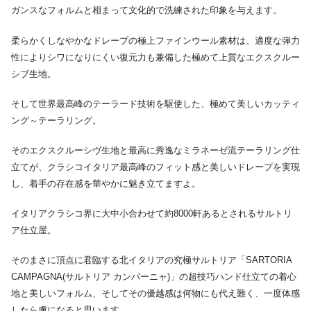
ガンスなフォルムと相まって文化的で洗練された印象を与えます。
柔らかくしなやかなドレープの極上ファインウール素材は、適度な弾力
性によりシワになりにくい復元力も兼備した極めて上質なエクスクルー
シブ生地。
そして世界最高峰のテーラード技術を駆使した、極めて美しいカッティ
ング～テーラリング。
そのエクスクルーシヴ生地と最高に秀逸なミラネーゼ流テーラリング仕
立てが、クラシコイタリア最高峰のフィット感と美しいドレープを実現
し、着手の存在感を華やかに魅き立てますよ。
イタリアクラシコ界に大中小合わせて約8000軒あるとされるサルトリ
ア仕立屋。
そのまさに頂点に君臨する北イタリアの究極サルトリア「SARTORIA
CAMPAGNA(サルトリア カンパーニャ)」の超技巧ハンド仕立ての着心
地と美しいフォルム、そしてその優越感は何物にも代え難く、一度体感
したら虜になると思います。