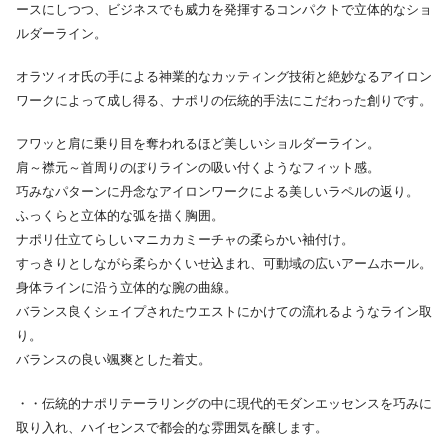
ースにしつつ、ビジネスでも威力を発揮するコンパクトで立体的なショ
ルダーライン。
オラツィオ氏の手による神業的なカッティング技術と絶妙なるアイロン
ワークによって成し得る、ナポリの伝統的手法にこだわった創りです。
フワッと肩に乗り目を奪われるほど美しいショルダーライン。
肩～襟元～首周りのぼりラインの吸い付くようなフィット感。
巧みなパターンに丹念なアイロンワークによる美しいラペルの返り。
ふっくらと立体的な弧を描く胸囲。
ナポリ仕立てらしいマニカカミーチャの柔らかい袖付け。
すっきりとしながら柔らかくいせ込まれ、可動域の広いアームホール。
身体ラインに沿う立体的な腕の曲線。
バランス良くシェイプされたウエストにかけての流れるようなライン取
り。
バランスの良い颯爽とした着丈。
・・伝統的ナポリテーラリングの中に現代的モダンエッセンスを巧みに
取り入れ、ハイセンスで都会的な雰囲気を醸します。