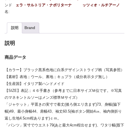
ェラ・サルトリア・ナポリターナ
ッツィオ・ルチアーノ
説明
Brand
説明
商品データ
【カラー】ブラック黒系色地に白系デザインストライプ柄（写真参照）
【素材】表地；ウール、裏地；キュプラ（成分表示タグ無し）
【生産国】イタリア製ハンドメイド
【SIZE】表記；４６手書き（参考までに日本サイズＭ位です。※写真
のマネキントルソーはメンズ標準Ｍサイズ）
「ジャケット」平置きの実寸で着丈(後ろ側エリ含まず)73、身幅(脇下
幅)49、最小身幅44、肩幅43、袖丈60.5(袖ボタン開始4㎝、袖内側折り
返し生地4.5cm程あります)ｃｍ。
「パンツ」実寸でウエスト79(あと最大4cm程出せます)、ワタリ幅(股下