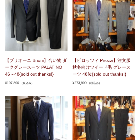
【ブリオーニ Brioni】合い物 ダ
【ピロッツィ Pirozzi】注文服
ークグレースーツ PALATINO
秋冬向けツイード毛 グレース
46～48{sold out thanks!}
ーツ 48位{sold out thanks!}
¥
107,800
¥
273,900
（税込み）
（税込み）