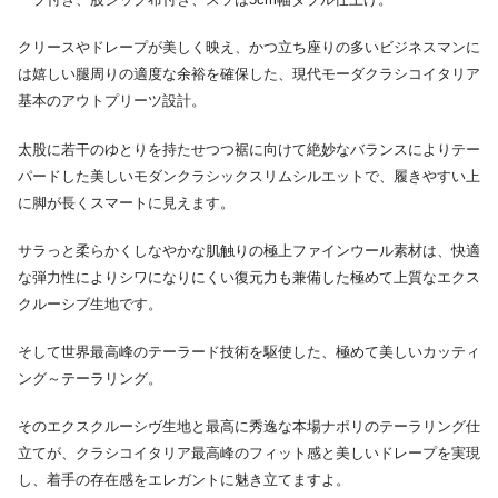
クリースやドレープが美しく映え、かつ立ち座りの多いビジネスマンに
は嬉しい腿周りの適度な余裕を確保した、現代モーダクラシコイタリア
基本のアウトプリーツ設計。
太股に若干のゆとりを持たせつつ裾に向けて絶妙なバランスによりテー
パードした美しいモダンクラシックスリムシルエットで、履きやすい上
に脚が長くスマートに見えます。
サラっと柔らかくしなやかな肌触りの極上ファインウール素材は、快適
な弾力性によりシワになりにくい復元力も兼備した極めて上質なエクス
クルーシブ生地です。
そして世界最高峰のテーラード技術を駆使した、極めて美しいカッティ
ング～テーラリング。
そのエクスクルーシヴ生地と最高に秀逸な本場ナポリのテーラリング仕
立てが、クラシコイタリア最高峰のフィット感と美しいドレープを実現
し、着手の存在感をエレガントに魅き立てますよ。