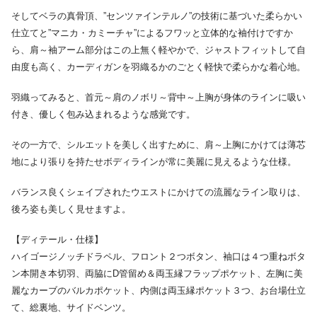
そしてベラの真骨頂、”センツァインテルノ”の技術に基づいた柔らかい
仕立てと”マニカ・カミーチャ”によるフワッと立体的な袖付けですか
ら、肩～袖アーム部分はこの上無く軽やかで、ジャストフィットして自
由度も高く、カーディガンを羽織るかのごとく軽快で柔らかな着心地。
羽織ってみると、首元～肩のノボリ～背中～上胸が身体のラインに吸い
付き、優しく包み込まれるような感覚です。
その一方で、シルエットを美しく出すために、肩～上胸にかけては薄芯
地により張りを持たせボディラインが常に美麗に見えるような仕様。
バランス良くシェイプされたウエストにかけての流麗なライン取りは、
後ろ姿も美しく見せますよ。
【ディテール・仕様】
ハイゴージノッチドラペル、フロント２つボタン、袖口は４つ重ねボタ
ン本開き本切羽、両脇にD管留め＆両玉縁フラップポケット、左胸に美
麗なカーブのバルカポケット、内側は両玉縁ポケット３つ、お台場仕立
て、総裏地、サイドベンツ。