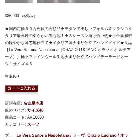
¥
86,900
（税込み）
★国内定価３０万円位の高額品★モダンで美しいフォルム＆クラシコイ
タリア最高峰の柔らかい着心地！★３シーズン向け合い物★手仕事満載
の軽やかな薄芯地仕立て★イタリア製ナポリ仕立てハンドメイド★良品
【La Vera Sartoria Napoletana（ORAZIO LUCIANO オラツィオ ルチア
ーノ）】極上ファインウール生地ナポリ仕立てハンドテーラードスー
ツ！サイズ４６
在庫あり
カートに入れる
店頭在庫:
名古屋本店
服のサイズ:
サイズ46
商品コード:
AVE0030
カテゴリー:
スーツ
La Vera Sartoria Napoletana / ラ・ヴ
Orazio Luciano / オラ