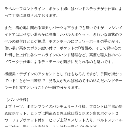
ラペル～フロントライン、ポケット縁にはハンドステッチが手仕事によ
って丁寧に形成されております。
また、着心地に関わる重要なパーツは言うまでも無いですが、マシンメ
イドでは出せない滑らかに湾曲したバルカポケット、きれいな形状のラ
ペルの縫付けとヒゲ処理、ボタンホールにフラワーホールの手かがり、
使い易い高さのボタン縫い付け、ポケットのD管留め、そして背中心の
片倒し仕上げに各シームラインのハンド処理など、高度な職人技のハン
ドワーク手仕事によるディテールが随所に見られるのも魅力です。
機能美・デザインのアクセントとしてはもちろんですが、手間が掛かっ
ていることが一目瞭然で、見る人が見れば極めて手の込んだハンドテー
ラード仕立てということが一瞬で分かります。
【パンツ仕様】
１プリーツ、ボタンフライのパンチェリーナ仕様、フロントは閂留め斜
め縦ポケット、ヒップは閂留め＆両玉縁仕様１ボタン留めポケット２
つ、フォブポケット付き、ヒップ上部Ｖスリット入り、ベルトステイル
ープ付き、股シック布付き、スソは5cm幅ダブル仕上げ。