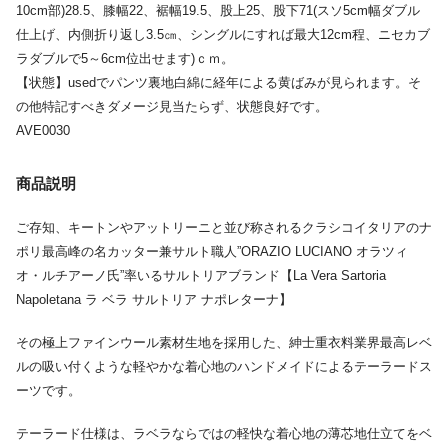
10cm部)28.5、膝幅22、裾幅19.5、股上25、股下71(スソ5cm幅ダブル
仕上げ、内側折り返し3.5㎝、シングルにすれば最大12cm程、ニセカブ
ラダブルで5～6cm位出せます)ｃｍ。
【状態】usedでパンツ裏地白綿に経年による黄ばみが見られます。そ
の他特記すべきダメージ見当たらず、状態良好です。
AVE0030
商品説明
ご存知、キートンやアットリーニと並び称されるクラシコイタリアのナ
ポリ最高峰の名カッター兼サルト職人”ORAZIO LUCIANO オラツィ
オ・ルチアーノ氏”率いるサルトリアブランド【La Vera Sartoria
Napoletana ラ ベラ サルトリア ナポレターナ】
その極上ファインウール素材生地を採用した、紳士重衣料業界最高レベ
ルの吸い付くような軽やかな着心地のハンドメイドによるテーラードス
ーツです。
テーラード仕様は、ラベラならではの軽快な着心地の薄芯地仕立てをベ