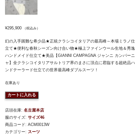
¥
295,900
（税込み）
幻の入手困難な希少品★正統クラシコイタリアの最高峰～本場ミラノ仕
立て★便利な春秋シーズン向け合い物★極上ファインウール生地＆秀逸
ハンドメイド仕立て★美品【GIANNI CAMPAGNA ジャンニ カンパーニ
ャ】全クラシコイタリアサルトリア界のまさに頂点に君臨する超絶品ハ
ンドテーラード仕立ての世界最高峰ダブルスーツ！
在庫あり
カートに入れる
店頭在庫:
名古屋本店
服のサイズ:
サイズ46
商品コード:
ACM0013W
カテゴリー:
スーツ