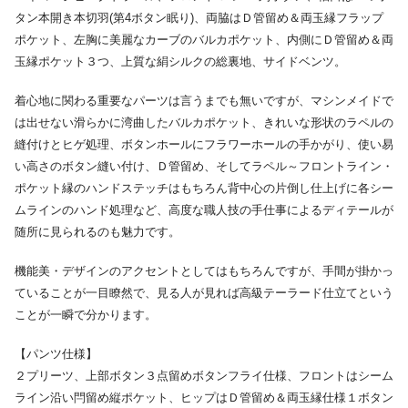
タン本開き本切羽(第4ボタン眠り)、両脇はＤ管留め＆両玉縁フラップ
ポケット、左胸に美麗なカーブのバルカポケット、内側にＤ管留め＆両
玉縁ポケット３つ、上質な絹シルクの総裏地、サイドベンツ。
着心地に関わる重要なパーツは言うまでも無いですが、マシンメイドで
は出せない滑らかに湾曲したバルカポケット、きれいな形状のラペルの
縫付けとヒゲ処理、ボタンホールにフラワーホールの手かがり、使い易
い高さのボタン縫い付け、Ｄ管留め、そしてラペル～フロントライン・
ポケット縁のハンドステッチはもちろん背中心の片倒し仕上げに各シー
ムラインのハンド処理など、高度な職人技の手仕事によるディテールが
随所に見られるのも魅力です。
機能美・デザインのアクセントとしてはもちろんですが、手間が掛かっ
ていることが一目瞭然で、見る人が見れば高級テーラード仕立てという
ことが一瞬で分かります。
【パンツ仕様】
２プリーツ、上部ボタン３点留めボタンフライ仕様、フロントはシーム
ライン沿い閂留め縦ポケット、ヒップはＤ管留め＆両玉縁仕様１ボタン