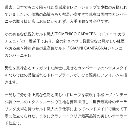
過去、日本でもごく限られた高感度セレクトショップで少数のみ扱われ
ていましたが、価格の高騰もあり敷居が高すぎて現在は国内でカンパー
ニャの取り扱い店はお目にかかれず、入手困難な希少品です。
かの有名な伝説的サルト職人”DOMENICO CARACENI（ドメニコ カラ
チェニ）”の一番弟子であり、金の針＆ハサミ賞受賞など輝かしい経歴
を誇る生き神的存在の最高位サルト「GIANNI CAMPAGNA(ジャンニ
カンパーニャ)」
男性を貫禄あるエレガントな紳士に見せるカンパーニャのハウススタイ
ルならではの品格溢れるドレープラインが、ひと際美しいフォルムを描
きます。
一見して分かる上質な色艶と美しいドレープを表現する極上ヴィンテー
ジ調ウールのエクスクルーシヴ生地を贅沢採用し、世界最高峰のテーラ
リング技術を持つサルト職人の手仕事によってハンドメイドで極めて丁
寧に仕立てられた、まさにクラシコイタリア最高品質の美しいテーラー
ド仕立て。