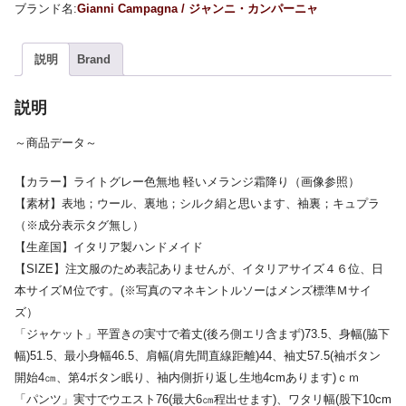
Gianni Campagna / ジャンニ・カンパーニャ
説明
Brand
説明
～商品データ～
【カラー】ライトグレー色無地 軽いメランジ霜降り（画像参照）
【素材】表地；ウール、裏地；シルク絹と思います、袖裏；キュプラ
（※成分表示タグ無し）
【生産国】イタリア製ハンドメイド
【SIZE】注文服のため表記ありませんが、イタリアサイズ４６位、日
本サイズＭ位です。(※写真のマネキントルソーはメンズ標準Ｍサイ
ズ）
「ジャケット」平置きの実寸で着丈(後ろ側エリ含まず)73.5、身幅(脇下
幅)51.5、最小身幅46.5、肩幅(肩先間直線距離)44、袖丈57.5(袖ボタン
開始4㎝、第4ボタン眠り、袖内側折り返し生地4cmあります)ｃｍ
「パンツ」実寸でウエスト76(最大6㎝程出せます)、ワタリ幅(股下10cm