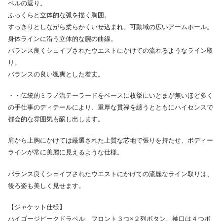
ペルの返り。
ふっくらと立体的な弧を描く胸囲。
すっきりとしながら柔らかくいせ込まれ、可動域の広いアームホール。
身体ラインに沿う立体的な腕の曲線。
バランス良くシェイプされたウエストにかけての流れるようなライン取
り。
バランスの良い颯爽とした着丈。
・・伝統的ミラノ流テーラードをベースに枚挙にいとまが無いほど多く
の手仕事のディテールにより、重厚な貫禄を纏うとともにハイセンスで
都会的な雰囲気も醸し出します。
肩から上胸にかけては厳選された上質な芯地で張りを持たせ、ボディー
ラインが常に美麗に見えるような仕様。
バランス良くシェイプされたウエストにかけての流麗なライン取りは、
後ろ姿も美しく見せます。
【ジャケット仕様】
ハイゴージピークドラペル、フロント３つ×２列ボタン、袖口は４つボ