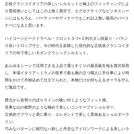
正統クラシコイタリアの美しいシルエットと極上のフィッティングによ
り普段使いとしてはこの上無く贅沢で、エグゼクティブなビジネスシー
ンにはもちろん、パーティーやディナーでもこれ以上無い最高のパート
ナーになると思います。
ハイゴージピークドラペル・フロント３つ×２列ボタン段返り・バラン
ス良いドロップ寸と、今の時代を反映した現代的な正統派クラシコイタ
リアの旬で美しいモダンクラシックシルエット。
あらゆるシーンで活用できる上品で選りすぐりの最高級生地を贅沢採用
し、本場イタリア～ミラノの世界で最も腕の立つ職人に手仕事により時
間をかけて丹精込めて仕立てられた、本物だけが持ちえるオーラを佇ん
だ逸品です。
襟元から首周りのぼりラインの吸い付くようなフィット感。
見事な山の裾野のような極めて美しいコンケープドショルダー。
立体的でフワッと肩に乗り、エレガントで美しく貫禄あるショルダーラ
イン。
巧みなパターンに精巧なハ刺しと丹念なアイロンワークによる美しいラ