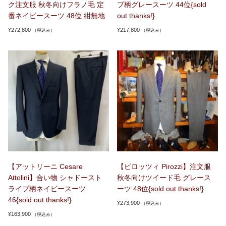
ク注文服 秋冬向けフラノ毛 定
プ柄グレースーツ 44位{sold
番ネイビースーツ 48位 紺無地
out thanks!}
¥
272,800
¥
217,800
（税込み）
（税込み）
【アットリーニ Cesare
【ピロッツィ Pirozzi】注文服
Attolini】合い物 シャドースト
秋冬向けツイード毛 グレース
ライプ柄ネイビースーツ
ーツ 48位{sold out thanks!}
46{sold out thanks!}
¥
273,900
（税込み）
¥
163,900
（税込み）