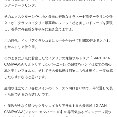
ング～テーラリング。
そのエクスクルーシヴ生地と最高に秀逸なミラネーゼ流テーラリング仕
立てが、クラシコイタリア最高峰のフィット感と美しいドレープを実現
し、着手の存在感を華やかに魅き立てますよ。
この時代、イタリアクラシコ界に大中小合わせて約8000軒あるとされ
るサルトリア仕立屋。
そのまさに頂点に君臨した北イタリアの究極サルトリア「SARTORIA
CAMPAGNA(サルトリア カンパーニャ)」の超技巧ハンド仕立ての着心
地と美しいフォルム、そしてその優越感は何物にも代え難く、一度体感
したら虜になると思います。
生地や仕立てより春秋メインの３シーズン向け合い物で、年間通して長
く活用できるのも嬉しいです。
生産数が少なく稀少なクラシコイタリアサルト界の最高峰【GIANNI
CAMPAGNA(ジャンニ カンパーニャ)】の雰囲気あるヴィンテージ調ウ