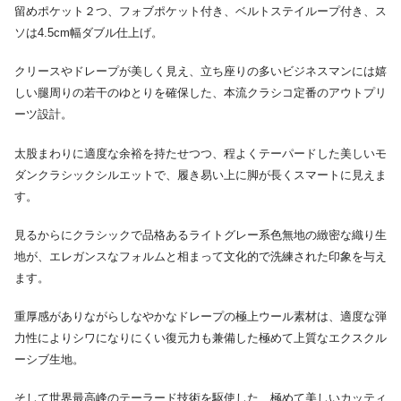
留めポケット２つ、フォブポケット付き、ベルトステイループ付き、ス
ソは4.5cm幅ダブル仕上げ。
クリースやドレープが美しく見え、立ち座りの多いビジネスマンには嬉
しい腿周りの若干のゆとりを確保した、本流クラシコ定番のアウトプリ
ーツ設計。
太股まわりに適度な余裕を持たせつつ、程よくテーパードした美しいモ
ダンクラシックシルエットで、履き易い上に脚が長くスマートに見えま
す。
見るからにクラシックで品格あるライトグレー系色無地の緻密な織り生
地が、エレガンスなフォルムと相まって文化的で洗練された印象を与え
ます。
重厚感がありながらしなやかなドレープの極上ウール素材は、適度な弾
力性によりシワになりにくい復元力も兼備した極めて上質なエクスクル
ーシブ生地。
そして世界最高峰のテーラード技術を駆使した、極めて美しいカッティ