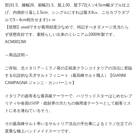
部)31.5、膝幅26、裾幅21.5、股上30、股下72(スソ4.5cm幅ダブル仕上
げ、内側折り返し1.5cm、シングルにすれば最大8㎝、ニセカブラダブ
ルで3～4cm程出せます)ｃｍ
【状態】usedですが着用頻度少なめで、特記すべきダメージ見当たら
ず状態良好です。素晴らしい出来のミレニアム2000年製です。
ACM0013W
～商品説明～
ご存知、北イタリア～ミラノ発の正統派クラシコイタリアの頂点に君臨
する伝説的な天才サルトフィニート（最高峰サルト職人）【GIANNI
CAMPAGNA ジャンニ・カンパーニャ】
イタリアの超有名な最高級テーラーで、ハリウッドスターはじめセレブ
リティや各国のVIP・政財界の方たちの御用達テーラーとして顧客リス
トに名を連ねているそう。
その最高峰サルト率いるサルトリア頂点の手仕事によるミラノ仕立ての
貴重な極上ハンドメイドスーツです。