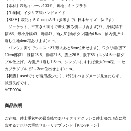
【素材】表地；ウール100％、裏地；キュプラ系
【生産国】イタリア製ハンドメイド
【SIZE】表記；５０ drop８R（参考までに日本サイズＬ位です）
「ジャケット」平置きの実寸で着丈(後ろ側エリ含まず)77、身幅(脇下
幅)53、最小身幅49、肩幅47、袖丈61(袖ボタン開始4.5㎝、袖内側折り
返し生地4cm程あります)ｃｍ。
「パンツ」実寸でウエスト87(最大あと5cm位出せます)、ワタリ幅(股下
10cm部)31、膝幅25.5、裾幅21.5、股上26.5、股下83（スソ4.5cm幅ダ
ブル仕上げ。内側折り返し1.5cm、シングルにすれば最大9cm程、ニセ
カブラダブルで2～3cm位出せます)ｃｍ。
【状態】usedですが着用感少なく、特記すべきダメージ見当たらず、
状態良好です。
ACP0004
商品説明
ご存知、紳士重衣料の最高峰でありイタリアクラシコ紳士服の頂点に君
臨するナポリの重鎮サルトリアブランド【Kitonキトン】