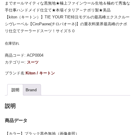
までオールマイティな黒無地★極上ファインウール生地＆極めて秀逸な
手仕事ハンドメイド仕立て★本場イタリア～ナポリ製★美品
【kiton（キートン）】TIE YOUR TIE特注モデルの最高峰エクスクルー
シヴレーベル【CiroPaone(チロパオーネ)】の重衣料業界最高峰のナポ
リ仕立てテーラードスーツ！サイズ５０
在庫切れ
商品コード:
ACP0004
カテゴリー:
スーツ
Kiton / キートン
説明
Brand
説明
商品データ
【カラー】ブラック黒色無地（画像参照）