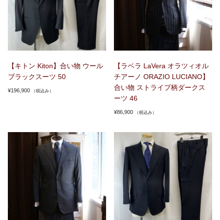
【キトン Kiton】合い物 ウール
【ラベラ LaVera オラツィオル
ブラックスーツ 50
チアーノ ORAZIO LUCIANO】
合い物 ストライプ柄ダークス
¥
196,900
（税込み）
ーツ 46
¥
86,900
（税込み）