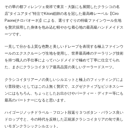
その華の都フィレンツェ発祥で東京・大阪にも展開したクラシコの名
店”タイユアタイ”特注でKiton総帥の名を冠した最高峰レーベル【Ciro
Paone(チロパオーネ)】による、選りすぐりの特級ファインウール生地
を贅沢採用した身体を包み込む軽やかな着心地の最高級ハンドメイドス
ーツです。
一見して分かる上質な色艶と美しいドレープを表現する極上ファインウ
ールのエクスクルーシヴ生地を使用し、世界最高峰のテーラリング技術
を持つ職人の手仕事によってハンドメイドで極めて丁寧に仕立てられ
た、まさにクラシコイタリア最高品質の美しいテーラードスーツ。
クラシコイタリアーノの美しいシルエットと極上のフィッティングによ
り普段使いとしてはこの上無く贅沢で、エグゼクティブなビジネスシー
ンにはもちろん、ちょっとしたお出かけやパーティー・ディナー等にも
最高のパートナーになると思います。
ハイゴージノッチドラペル・フロント段返り３つボタン・バランス良い
ドロップ寸と、今の時代を反映した正統派クラシコイタリアの旬で美し
いモダンクラシックシルエット。