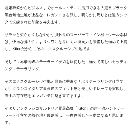
冠婚葬祭からビジネスまでオールマイティに活用できる大定番ブラック
黒色無地生地が上品なエレガントさを醸し、明らかに周りとは違うシッ
クで洗練された印象を与えます。
サラッと柔らかくしなやかな肌触りのスーパーファイン極上ウール素材
は、快適な弾力性によりシワになりにくい復元力も兼備した極めて上質
な、Kitonだからこそのエクスクルーシブ生地です。
そして世界最高峰のテーラード技術を駆使した、極めて美しいカッティ
ング～テーラリング。
そのエクスクルーシヴ生地と最高に秀逸なナポリテーラリング仕立て
が、クラシコイタリア最高峰のフィット感と美しいドレープを実現し、
着手の存在感をエレガンテに魅き立てますよ。
イタリアンクラシコサルトリア界最高峰「Kiton」の超一流ハンドテー
ラード仕立ての着心地と優越感は、一度体感したら虜になると思いま
す。