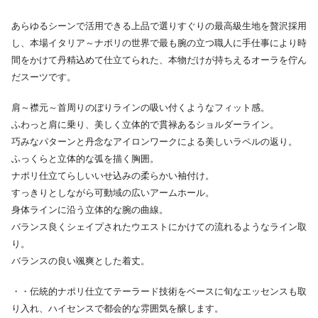
あらゆるシーンで活用できる上品で選りすぐりの最高級生地を贅沢採用
し、本場イタリア～ナポリの世界で最も腕の立つ職人に手仕事により時
間をかけて丹精込めて仕立てられた、本物だけが持ちえるオーラを佇ん
だスーツです。
肩～襟元～首周りのぼりラインの吸い付くようなフィット感。
ふわっと肩に乗り、美しく立体的で貫禄あるショルダーライン。
巧みなパターンと丹念なアイロンワークによる美しいラペルの返り。
ふっくらと立体的な弧を描く胸囲。
ナポリ仕立てらしいいせ込みの柔らかい袖付け。
すっきりとしながら可動域の広いアームホール。
身体ラインに沿う立体的な腕の曲線。
バランス良くシェイプされたウエストにかけての流れるようなライン取
り。
バランスの良い颯爽とした着丈。
・・伝統的ナポリ仕立てテーラード技術をベースに旬なエッセンスも取
り入れ、ハイセンスで都会的な雰囲気を醸します。