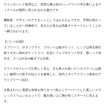
ラインのハンド処理など、高度な職人技のハンドワーク手仕事によるデ
ィテールが随所に見られるのも魅力です。
機能美・デザインのアクセントとしてはもちろんですが、手間が掛かっ
ていることが一目瞭然で、見る人が見れば高級テーラードということが
一瞬で分かります。
【パンツ仕様】
２プリーツ、ボタンフライ、フロントは縦ポケット、ヒップは両玉縁仕
様１ボタン留めポケット２つ、左右にフォブポケット付き、股シック布
付き、スソは4.5cm幅ダブル仕様。
クリースやドレープが美しく見え、立ち座りの多いビジネスマンには嬉
しい腿周りの若干のゆとりを確保した、現代イタリアクラシコ基本のア
ウトプリーツ設計。
太股まわりに適度な余裕を持たせつつ程よくテーパードした美しいクラ
シックスリムシルエットで、履き易い上に脚が長くスマートに見えま
す。