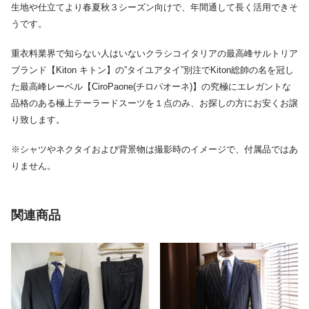
生地や仕立てより春夏秋３シーズン向けで、年間通して長く活用できそ
うです。
重衣料業界で知らない人はいないクラシコイタリアの最高峰サルトリア
ブランド【Kiton キトン】の”タイユアタイ”別注でKiton総帥の名を冠し
た最高峰レーベル【CiroPaone(チロパオーネ)】の究極にエレガントな
品格のある極上テーラードスーツを１点のみ、お探しの方にお安くお譲
り致します。
※シャツやネクタイおよび背景物は撮影時のイメージで、付属品ではあ
りません。
関連商品