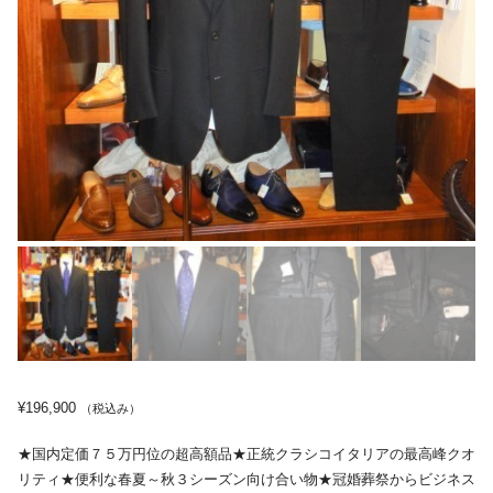
¥
196,900
（税込み）
★国内定価７５万円位の超高額品★正統クラシコイタリアの最高峰クオ
リティ★便利な春夏～秋３シーズン向け合い物★冠婚葬祭からビジネス