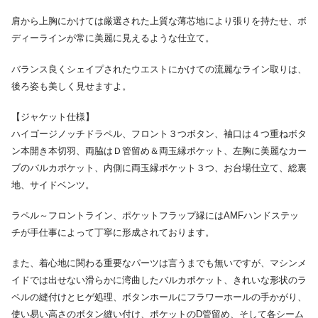
肩から上胸にかけては厳選された上質な薄芯地により張りを持たせ、ボ
ディーラインが常に美麗に見えるような仕立て。
バランス良くシェイプされたウエストにかけての流麗なライン取りは、
後ろ姿も美しく見せますよ。
【ジャケット仕様】
ハイゴージノッチドラペル、フロント３つボタン、袖口は４つ重ねボタ
ン本開き本切羽、両脇はＤ管留め＆両玉縁ポケット、左胸に美麗なカー
ブのバルカポケット、内側に両玉縁ポケット３つ、お台場仕立て、総裏
地、サイドベンツ。
ラペル～フロントライン、ポケットフラップ縁にはAMFハンドステッ
チが手仕事によって丁寧に形成されております。
また、着心地に関わる重要なパーツは言うまでも無いですが、マシンメ
イドでは出せない滑らかに湾曲したバルカポケット、きれいな形状のラ
ペルの縫付けとヒゲ処理、ボタンホールにフラワーホールの手かがり、
使い易い高さのボタン縫い付け、ポケットのD管留め、そして各シーム