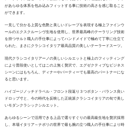
があらゆる体系を包み込みフィットする事に技術の高さを感じ取ること
ができます。
一見して分かる上質な色艶と美しいドレープを表現する極上ファインウ
ールのエクスクルーシヴ生地を使用し、世界最高峰のテーラリング技術
を持つサルト職人の手仕事によってハンドメイドで極めて丁寧に仕立て
られた、まさにクラシコイタリア最高品質の美しいテーラードスーツ。
現代クラシコイタリアーノの美しいシルエットと極上のフィッティング
により普段使いとしてはこの上無く贅沢で、エグゼクティブなビジネス
シーンにはもちろん、ディナーやパーティーでも最高のパートナーにな
ると思います。
ハイゴージノッチドラペル・フロント段返り３つボタン・バランス良い
ドロップ寸と、今の時代を反映した正統派クラシコイタリアの旬で美し
いモダンクラシックシルエット。
あらゆるシーンで活用できる上品で選りすぐりの最高級生地を贅沢採用
し、本場イタリア～ナポリの世界で最も腕の立つ職人の手仕事により時