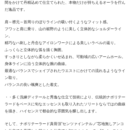
間をかけて丹精込めて仕立てられた、本物だけが持ちえるオーラを佇ん
だ逸品です。
肩～襟元～首周りのぼりラインの吸い付くようなフィット感。
フワッと肩に乗り、山の裾野のように美しく立体的なショルダーライ
ン。
精巧なハ刺しと丹念なアイロンワークによる美しいラペルの返り。
ふっくらと立体的な弧を描く胸囲。
すっきりとしながら柔らかくいせ込まれ、可動域の広いアームホール。
身体ラインに沿う立体的な腕の曲線。
最適なバランスでシェイプされたウエストにかけての流れるようなライ
ン取り。
バランスの良い颯爽とした着丈。
・・多く洗練ディテールと秀逸な仕立て技術により、伝統的ナポリテー
ラードをベースに旬なエッセンスも取り入れたソリートならではの曲線
を描き、ハイセンスで都会的な雰囲気を醸し出します。
そして、ナポリテーラード真骨頂”センツァインテルノ”芯地無しアンコ