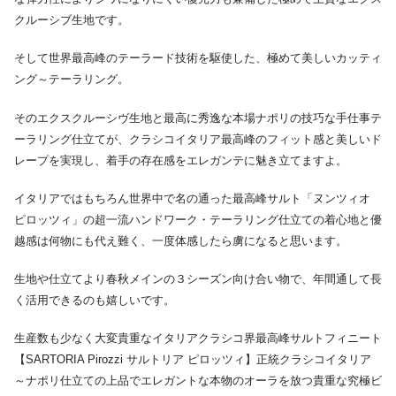
クルーシブ生地です。
そして世界最高峰のテーラード技術を駆使した、極めて美しいカッティ
ング～テーラリング。
そのエクスクルーシヴ生地と最高に秀逸な本場ナポリの技巧な手仕事テ
ーラリング仕立てが、クラシコイタリア最高峰のフィット感と美しいド
レープを実現し、着手の存在感をエレガンテに魅き立てますよ。
イタリアではもちろん世界中で名の通った最高峰サルト「ヌンツィオ
ピロッツィ」の超一流ハンドワーク・テーラリング仕立ての着心地と優
越感は何物にも代え難く、一度体感したら虜になると思います。
生地や仕立てより春秋メインの３シーズン向け合い物で、年間通して長
く活用できるのも嬉しいです。
生産数も少なく大変貴重なイタリアクラシコ界最高峰サルトフィニート
【SARTORIA Pirozzi サルトリア ピロッツィ】正統クラシコイタリア
～ナポリ仕立ての上品でエレガントな本物のオーラを放つ貴重な究極ビ