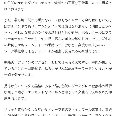
の手間のかかるダブルステッチで繊細かつ丁寧な手仕事によって形成さ
れております。
また、着心地に関わる重要なパーツはもちろんのこと全行程においてほ
ぼフルハンドであり、マシンメイドでは出せない滑らかに湾曲したポケ
ット、きれいな形状のラペルの縫付けとヒゲ処理、ボタンホールにフラ
ワーホールの手かがり、使い易い高さのボタン縫い付け、そして背中心
の片倒しや各シームラインの手縫い仕上げなど、高度な職人技のハンド
ワーク手仕事によるディテールが随所に見られるのも魅力です。
機能美・デザインのアクセントとしてはもちろんですが、手間が掛かっ
ていることが一目瞭然で、見る人が見れば高級テーラードということが
一瞬で分かります。
見るからにシックで品格のある上品な色艶のダークグレー色無地の緻密
な織り生地が、エレガントなフォルムと相まって文化的で洗練された印
象を与えます。
サラッと柔らかくしなやかなドレープ感のファインウール素材は、快適
な弾力性によりシワになりにくい復元力も兼備した極めて上質なエクス