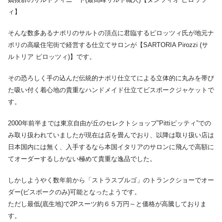
ィ】
そんな数多あるナポリのサルトの頂点に君臨するピロッツィ氏が地元ナ
ポリの高級住宅街で経営する仕立てサロンが【SARTORIA Pirozzi (サ
ルトリア ピロッツィ)】です。
その恐ろしく手の込んだ伝統的ナポリ仕立てによる立体的に丸みを帯び
た吸い付く着心地の貴重なハンドメイド仕立てビスポークジャケットで
す。
2000年前半までは東京自由が丘のセレクトショップ”Pittiピッティ”での
み取り扱われていましたが現在は店を畳んでおり、以降は取り扱い店は
日本国内には無く、入手するなら本国イタリアのサロンに飛んで高額に
てオーダーするしかない極めて貴重な逸品でした。
しかしようやく数年前から「ストラスブルゴ」のトランクショーでオー
ダー(ビスポークのみ)可能となったようです。
ただし最低(底生地)で2Pスーツ約６５万円～と価格が高騰しておりま
す。