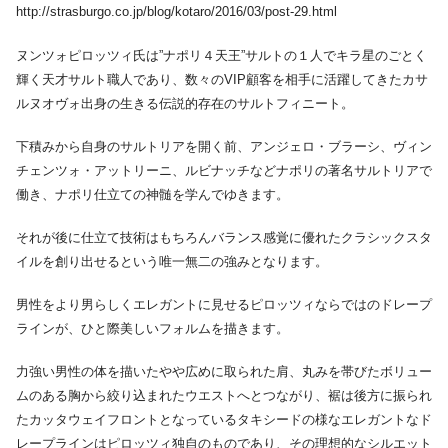
http://strasburgo.co.jp/blog/kotaro/2016/03/post-29.html
ヌンツォピロッツィ氏は”ナポリ４天王”サルトの１人でキラ星のごとく
輝く天才サルト職人であり、数々のVIP顧客を相手に活躍してきたカサ
ルヌオヴォ出身の生きる伝説的存在のサルトフィニート。
下積みから自身のサルトリアを開く前、アンジェロ・ブラーシ、ヴィン
チェンツォ・アットリーニ、ルビナッチなどナポリの著名サルトリアで
働き、ナポリ仕立ての神髄を学んでゆきます。
それが後に仕立て技術はもちろんバランス感覚に優れたクラシックスタ
イルを創り出せるという唯一無二の強みとなります。
男性をより男らしくエレガントに見せるピロッツィならではのドレープ
ラインが、ひと際美しいフォルムを描きます。
力強い男性の体を描いたやや広めに取られた肩、丸みを帯びたボリュー
ムのある胸から絞り込まれたウエストへとつながり、裾は後方に振られ
たカッタウェイフロントとなっているタキシードの様なエレガントなド
レープラインはピロッツィ独自のものであり、その理想的なシルエット