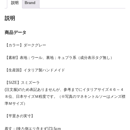
説明
Brand
説明
商品データ
【カラー】ダークグレー
【素材】表地；ウール、裏地；キュプラ系（成分表示タグ無し）
【生産国】イタリア製ハンドメイド
【SIZE】スミズーラ
(注文服)のため表記ありませんが、参考までにイタリアサイズ４６～４
８位、日本サイズＭ程度です。（※写真のマネキントルソーはメンズ標
準Ｍサイズ）
【平置きの実寸】
着丈：(後ろ側エリ含まず)73.5cm