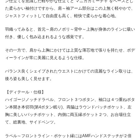
ン仕立てを意識した軽やかな仕立てと”マニカカミーチャ”をベースとし
た柔らかい袖付けですから、肩～袖アーム部分はこの上無く軽やかで、
ジャストフィットして自由度も高く、軽快で柔らかな着心地。
羽織ってみると、首元～肩のノボリ～背中～上胸が身体のラインに吸い
付き、優しく包み込まれるような感覚です。
その一方で、肩から上胸にかけては上質な薄芯地で張りを持たせ、ボデ
ィーラインが常に美麗に見えるような仕様。
バランス良くシェイプされたウエストにかけての流麗なライン取りは、
後ろ姿も美しく見せます。
【ディテール・仕様】
ハイゴージノッチドラペル、フロント３つボタン、袖口は４つ重ねボタ
ン本開き本切羽(第4ボタン眠り)、両脇はラウンドパッチポケット、左
胸に美しいパッチポケット、内側に両玉縁ポケット２つ、お台場仕立
て、総裏地、サイドベンツ。
ラペル～フロントライン・ポケット縁にはAMFハンドステッチが２倍