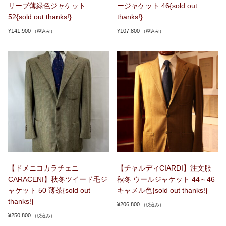
リーブ薄緑色ジャケット
ージャケット 46{sold out
52{sold out thanks!}
thanks!}
¥
141,900
¥
107,800
（税込み）
（税込み）
【ドメニコカラチェニ
【チャルディCIARDI】注文服
CARACENI】秋冬ツイード毛ジ
秋冬 ウールジャケット 44～46
ャケット 50 薄茶{sold out
キャメル色{sold out thanks!}
thanks!}
¥
206,800
（税込み）
¥
250,800
（税込み）