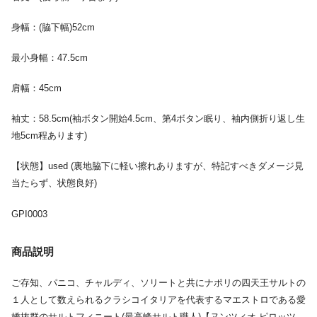
身幅：(脇下幅)52cm
最小身幅：47.5cm
肩幅：45cm
袖丈：58.5cm(袖ボタン開始4.5cm、第4ボタン眠り、袖内側折り返し生
地5cm程あります)
【状態】used (裏地脇下に軽い擦れありますが、特記すべきダメージ見
当たらず、状態良好)
GPI0003
商品説明
ご存知、パニコ、チャルディ、ソリートと共にナポリの四天王サルトの
１人として数えられるクラシコイタリアを代表するマエストロである愛
嬌抜群のサルトフィニート(最高峰サルト職人)【ヌンツィオ ピロッツ