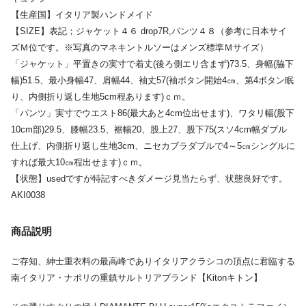
【生産国】イタリア製ハンドメイド
【SIZE】表記；ジャケット４６ drop7R,パンツ４８（参考に日本サイ
ズＭ位です。※写真のマネキントルソーはメンズ標準Ｍサイズ）
「ジャケット」平置きの実寸で着丈(後ろ側エリ含まず)73.5、身幅(脇下
幅)51.5、最小身幅47、肩幅44、袖丈57(袖ボタン開始4㎝、第4ボタン眠
り、内側折り返し生地5cm程あります)ｃｍ。
「パンツ」実寸でウエスト86(最大あと4cm位出せます)、ワタリ幅(股下
10cm部)29.5、膝幅23.5、裾幅20、股上27、股下75(スソ4cm幅ダブル
仕上げ、内側折り返し生地3cm、ニセカブラダブルで4～5㎝シングルに
すれば最大10㎝程出せます)ｃｍ。
【状態】usedですが特記すべきダメージ見当たらず、状態良好です。
AKI0038
商品説明
ご存知、紳士重衣料の最高峰でありイタリアクラシコの頂点に君臨する
南イタリア・ナポリの重鎮サルトリアブランド【Kitonキトン】