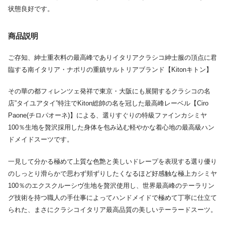
状態良好です。
商品説明
ご存知、紳士重衣料の最高峰でありイタリアクラシコ紳士服の頂点に君
臨する南イタリア・ナポリの重鎮サルトリアブランド【Kitonキトン】
その華の都フィレンツェ発祥で東京・大阪にも展開するクラシコの名
店”タイユアタイ”特注でKiton総帥の名を冠した最高峰レーベル【Ciro
Paone(チロパオーネ)】による、選りすぐりの特級ファインカシミヤ
100％生地を贅沢採用した身体を包み込む軽やかな着心地の最高級ハン
ドメイドスーツです。
一見して分かる極めて上質な色艶と美しいドレープを表現する選り優り
のしっとり滑らかで思わず頬ずりしたくなるほど好感触な極上カシミヤ
100％のエクスクルーシヴ生地を贅沢使用し、世界最高峰のテーラリン
グ技術を持つ職人の手仕事によってハンドメイドで極めて丁寧に仕立て
られた、まさにクラシコイタリア最高品質の美しいテーラードスーツ。