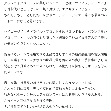
クラシコイタリアーノの美しいシルエットと極上のフィッティングによ
り普段使いとしてはこの上無く贅沢で、エグゼクティブなシーンにはも
ちろん、ちょっとしたお出かけやパーティー・ディナー等にも最高のパ
ートナーになると思います。
ハイゴージノッチドラペル・フロント段返り３つボタン・バランス良い
ドロップ寸と、今の時代を反映した正統派クラシコイタリアの旬で美し
いモダンクラシックシルエット。
あらゆるシーンで活用できる上品で選りすぐりの最高級生地を贅沢採用
し、本場イタリア～ナポリの世界で最も腕の立つ職人に手仕事により時
間をかけて丹精込めて仕立てられた、本物だけが持ちえるオーラを佇ん
だスーツです。
肩～襟元～首周りのぼりラインの吸い付くようなフィット感。
ふわっと肩に乗り、美しく立体的で貫禄あるショルダーライン。
巧みなパターンと丹念なアイロンワークによる美しいラペルの返り。
ふっくらと立体的な弧を描く胸囲。
ナポリ仕立てらしいいせ込みの柔らかい袖付け。