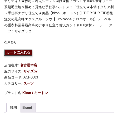
オリティ！★秋冬～春先シーズン向け★極上カシミヤ100％サキソニー
系起毛生地＆極めて秀逸な手仕事ハンドメイド仕立て★本場イタリア製
～手仕事ナポリ仕立て★美品【kiton（キートン）】TIE YOUR TIE特別
注文の最高峰エクスクルーシヴ【CiroPaone(チロパオーネ)】レーベル
の重衣料業界最高峰のナポリ仕立て贅沢カシミヤ100素材テーラードス
ーツ！サイズ５２
在庫あり
カートに入れる
店頭在庫:
名古屋本店
服のサイズ:
サイズ52
商品コード:
ACP0003
カテゴリー:
スーツ
Kiton / キートン
説明
Brand