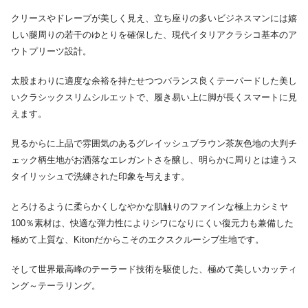
クリースやドレープが美しく見え、立ち座りの多いビジネスマンには嬉
しい腿周りの若干のゆとりを確保した、現代イタリアクラシコ基本のア
ウトプリーツ設計。
太股まわりに適度な余裕を持たせつつバランス良くテーパードした美し
いクラシックスリムシルエットで、履き易い上に脚が長くスマートに見
えます。
見るからに上品で雰囲気のあるグレイッシュブラウン茶灰色地の大判チ
ェック柄生地がお洒落なエレガントさを醸し、明らかに周りとは違うス
タイリッシュで洗練された印象を与えます。
とろけるように柔らかくしなやかな肌触りのファインな極上カシミヤ
100％素材は、快適な弾力性によりシワになりにくい復元力も兼備した
極めて上質な、Kitonだからこそのエクスクルーシブ生地です。
そして世界最高峰のテーラード技術を駆使した、極めて美しいカッティ
ング～テーラリング。