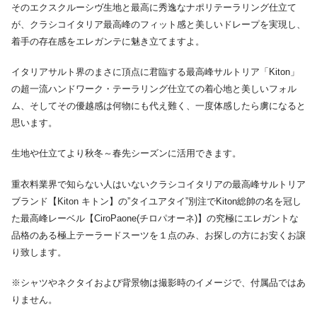
そのエクスクルーシヴ生地と最高に秀逸なナポリテーラリング仕立て
が、クラシコイタリア最高峰のフィット感と美しいドレープを実現し、
着手の存在感をエレガンテに魅き立てますよ。
イタリアサルト界のまさに頂点に君臨する最高峰サルトリア「Kiton」
の超一流ハンドワーク・テーラリング仕立ての着心地と美しいフォル
ム、そしてその優越感は何物にも代え難く、一度体感したら虜になると
思います。
生地や仕立てより秋冬～春先シーズンに活用できます。
重衣料業界で知らない人はいないクラシコイタリアの最高峰サルトリア
ブランド【Kiton キトン】の”タイユアタイ”別注でKiton総帥の名を冠し
た最高峰レーベル【CiroPaone(チロパオーネ)】の究極にエレガントな
品格のある極上テーラードスーツを１点のみ、お探しの方にお安くお譲
り致します。
※シャツやネクタイおよび背景物は撮影時のイメージで、付属品ではあ
りません。