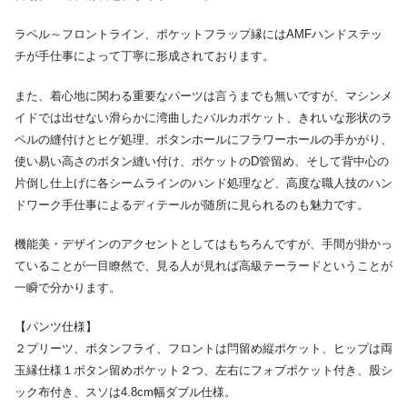
ラペル～フロントライン、ポケットフラップ縁にはAMFハンドステッ
チが手仕事によって丁寧に形成されております。
また、着心地に関わる重要なパーツは言うまでも無いですが、マシンメ
イドでは出せない滑らかに湾曲したバルカポケット、きれいな形状のラ
ペルの縫付けとヒゲ処理、ボタンホールにフラワーホールの手かがり、
使い易い高さのボタン縫い付け、ポケットのD管留め、そして背中心の
片倒し仕上げに各シームラインのハンド処理など、高度な職人技のハン
ドワーク手仕事によるディテールが随所に見られるのも魅力です。
機能美・デザインのアクセントとしてはもちろんですが、手間が掛かっ
ていることが一目瞭然で、見る人が見れば高級テーラードということが
一瞬で分かります。
【パンツ仕様】
２プリーツ、ボタンフライ、フロントは閂留め縦ポケット、ヒップは両
玉縁仕様１ボタン留めポケット２つ、左右にフォブポケット付き、股シ
ック布付き、スソは4.8cm幅ダブル仕様。