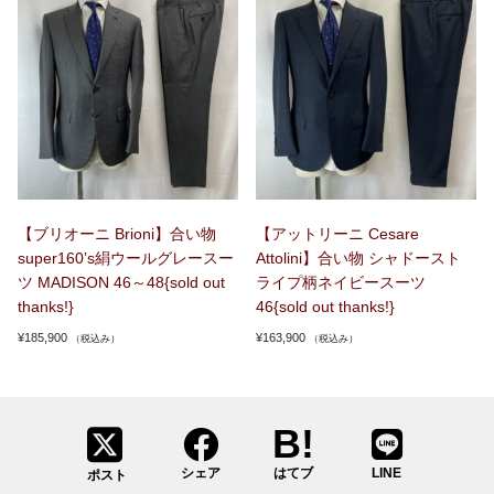
【ブリオーニ Brioni】合い物
【アットリーニ Cesare
super160’s絹ウールグレースー
Attolini】合い物 シャドースト
ツ MADISON 46～48{sold out
ライプ柄ネイビースーツ
thanks!}
46{sold out thanks!}
¥
185,900
¥
163,900
（税込み）
（税込み）
シェア
はてブ
LINE
ポスト