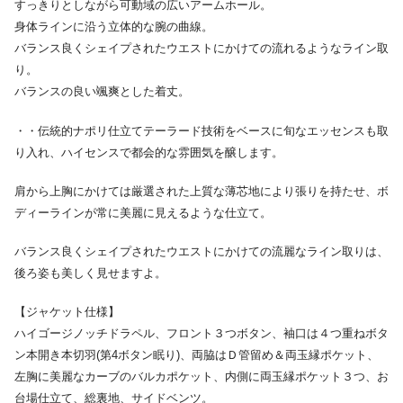
すっきりとしながら可動域の広いアームホール。
身体ラインに沿う立体的な腕の曲線。
バランス良くシェイプされたウエストにかけての流れるようなライン取
り。
バランスの良い颯爽とした着丈。
・・伝統的ナポリ仕立てテーラード技術をベースに旬なエッセンスも取
り入れ、ハイセンスで都会的な雰囲気を醸します。
肩から上胸にかけては厳選された上質な薄芯地により張りを持たせ、ボ
ディーラインが常に美麗に見えるような仕立て。
バランス良くシェイプされたウエストにかけての流麗なライン取りは、
後ろ姿も美しく見せますよ。
【ジャケット仕様】
ハイゴージノッチドラペル、フロント３つボタン、袖口は４つ重ねボタ
ン本開き本切羽(第4ボタン眠り)、両脇はＤ管留め＆両玉縁ポケット、
左胸に美麗なカーブのバルカポケット、内側に両玉縁ポケット３つ、お
台場仕立て、総裏地、サイドベンツ。