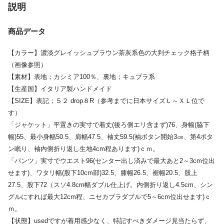
説明
商品データ
【カラー】濃淡グレイッシュブラウン茶灰系色の大判チェック格子柄
（画像参照）
【素材】表地；カシミア100％、裏地；キュプラ系
【生産国】イタリア製ハンドメイド
【SIZE】表記；５２ drop８R（参考までに日本サイズＬ～ＸＬ位で
す）
「ジャケット」平置きの実寸で着丈(後ろ側エリ含まず)76、身幅(脇下
幅)55、最小身幅50.5、肩幅47.5、袖丈59.5(袖ボタン開始3㎝、第4ボタ
ン眠り、袖内側折り返し生地4cm程あります)ｃｍ。
「パンツ」実寸でウエスト96(センター出し済みで最大あと2～3cm位出
せます)、ワタリ幅(股下10cm部)32.5、膝幅26.5、裾幅20.5、股上
27.5、股下72（スソ4.8cm幅ダブル仕上げ。内側折り返し4.5cm、シン
グルにすれば最大12cm程、ニセカブラダブルで5～6cm位出せます)ｃ
ｍ。
【状態】usedですが着用感少なく、特記すべきダメージ見当たらず、