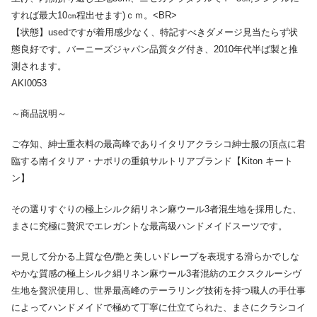
すれば最大10㎝程出せます)ｃｍ。<BR>
【状態】usedですが着用感少なく、特記すべきダメージ見当たらず状
態良好です。バーニーズジャパン品質タグ付き、2010年代半ば製と推
測されます。
AKI0053
～商品説明～
ご存知、紳士重衣料の最高峰でありイタリアクラシコ紳士服の頂点に君
臨する南イタリア・ナポリの重鎮サルトリアブランド【Kiton キート
ン】
その選りすぐりの極上シルク絹リネン麻ウール3者混生地を採用した、
まさに究極に贅沢でエレガントな最高級ハンドメイドスーツです。
一見して分かる上質な色/艶と美しいドレープを表現する滑らかでしな
やかな質感の極上シルク絹リネン麻ウール3者混紡のエクスクルーシヴ
生地を贅沢使用し、世界最高峰のテーラリング技術を持つ職人の手仕事
によってハンドメイドで極めて丁寧に仕立てられた、まさにクラシコイ