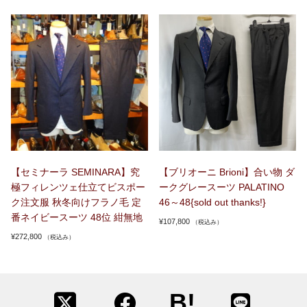
【セミナーラ SEMINARA】究
【ブリオーニ Brioni】合い物 ダ
極フィレンツェ仕立てビスポー
ークグレースーツ PALATINO
ク注文服 秋冬向けフラノ毛 定
46～48{sold out thanks!}
番ネイビースーツ 48位 紺無地
¥
107,800
（税込み）
¥
272,800
（税込み）