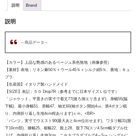
説明
Brand
説明
～商品データ～
【カラー】上品な艶感のあるベージュ系色無地（画像参照）
【素材】表地；リネン麻50％＋ウール45％＋シルク絹5％、裏地；キュ
プラ
【生産国】イタリア製ハンドメイド
【SIZE】表記；５０ Drop7R（参考までに日本サイズＬ位です）
「ジャケット」平置きの実寸で着丈77(後ろ側エリ含まず)、身幅55(脇
下幅)、最小身幅51、肩幅47、袖丈60(袖ボタン開始4㎝、第4ボタン眠
り、内側折り返し生地4cm程あります)ｃｍ。<BR>
「パンツ」実寸でウエスト90(最大あと4cm位出せます)、ワタリ幅31(股
下10cm部)、膝幅25、裾幅22、股上28、股下76(スソ4.5cm幅ダブル仕
上げ、内側折り返し生地3cm、ニセカブラダブルで4～5㎝,シングルに