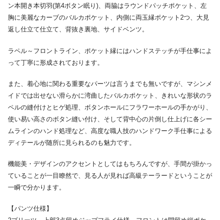
ン本開き本切羽(第4ボタン眠り)、両脇はラウンドパッチポケット、左
胸に美麗なカーブのバルカポケット、内側に両玉縁ポケット2つ、大見
返し仕立て仕立て、背抜き裏地、サイドベンツ。
ラペル～フロントライン、ポケット縁にはハンドステッチが手仕事によ
って丁寧に形成されております。
また、着心地に関わる重要なパーツは言うまでも無いですが、マシンメ
イドでは出せない滑らかに湾曲したバルカポケット、きれいな形状のラ
ペルの縫付けとヒゲ処理、ボタンホールにフラワーホールの手かがり、
使い易い高さのボタン縫い付け、そして背中心の片倒し仕上げに各シー
ムラインのハンド処理など、高度な職人技のハンドワーク手仕事による
ディテールが随所に見られるのも魅力です。
機能美・デザインのアクセントとしてはもちろんですが、手間が掛かっ
ていることが一目瞭然で、見る人が見れば高級テーラードということが
一瞬で分かります。
【パンツ仕様】