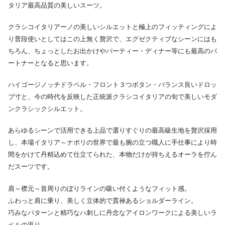
タリア最高品質の美しいスーツ。
クラシコイタリアーノの美しいシルエットと極上のフィッティングによ
り普段使いとしてはこの上無く贅沢で、エグゼクティブなシーンにはも
ちろん、ちょっとしたお出かけやパーティー・ディナー等にも最高のパ
ートナーとなると思います。
ハイゴージノッチドラペル・フロント３つボタン・バランス良いドロッ
プ寸と、今の時代を反映した正統派クラシコイタリアの旬で美しいモダ
ンクラシックシルエット。
あらゆるシーンで活用できる上品で選りすぐりの最高級生地を贅沢採用
し、本場イタリア～ナポリの世界で最も腕の立つ職人に手仕事により時
間をかけて丹精込めて仕立てられた、本物だけが持ちえるオーラを佇ん
だスーツです。
肩～襟元～首周りのぼりラインの吸い付くようなフィット感。
ふわっと肩に乗り、美しく立体的で貫禄あるショルダーライン。
巧みなパターンと精巧なハ刺しに丹念なアイロンワークによる美しいラ
ペルの返り。