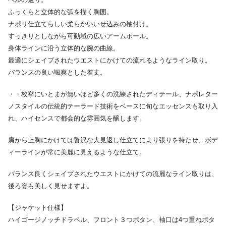
ふっくらと立体的な弧を描く胸囲。
ナポリ仕立てらしい柔らかいいせ込みの袖付け。
すっきりとしながら可動域の広いアームホール。
身体ラインに沿う立体的な腕の曲線。
最適にシェイプされたウエストにかけての流れるようなライン取り。
バランスの良い颯爽とした着丈。
・・枚挙にいとまが無いほど多くの洗練されたディテール、ナポレター
ノスタイルの伝統的テーラード技術をベースに旬なエッセンスも取り入
れ、ハイセンスで都会的な雰囲気を醸します。
肩から上胸にかけては贅沢な大見返し仕立てにより張りを持たせ、ボデ
ィーラインが常に美麗に見えるような仕立て。
バランス良くシェイプされたウエストにかけての流麗なライン取りは、
後ろ姿も美しく見せますよ。
【ジャケット仕様】
ハイゴージノッチドラペル、フロント３つボタン、袖口は4つ重ねボタ