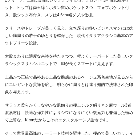
2プリーツ、上部3点留めジップフライ仕様、フロントは閂留め縦ポケ
ット、ヒップは両玉縁１ボタン留めポケット２つ、フォブポケット付
き、股シック布付き、スソは4.5cm幅ダブル仕様。
クリースやドレープが美しく見え、立ち座りの多いビジネスマンには嬉
しい腿周りの若干のゆとりを確保した、現代イタリアクラシコ基本のア
ウトプリーツ設計。
太股まわりに適度な余裕を持たせつつ、程よくテーパードした美しいク
ラシックスリムシルエットで、脚が長くスマートに見えます。
上品かつ正統で品格ある上品な艶感のあるベージュ系色生地が見るから
にエレガントな貫禄を醸し、明らかに周りとは違う知的で洗練された印
象を与えます。
サラッと柔らかくしなやかな肌触りの極上シルク絹リネン麻ウール3者
混素材は、快適な弾力性によりシワになりにくい復元力も兼備した極め
て上質な、Kitonだからこそのエクスクルーシブ生地です。
そして世界最高峰のテーラード技術を駆使した、極めて美しいカッティ