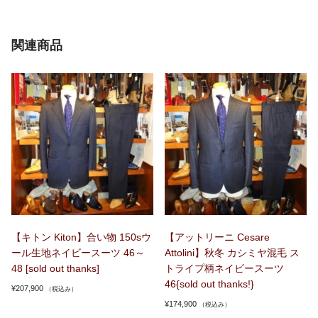
関連商品
【キトン Kiton】合い物 150sウ
【アットリーニ Cesare
ール生地ネイビースーツ 46～
Attolini】秋冬 カシミヤ混毛 ス
48 [sold out thanks]
トライプ柄ネイビースーツ
46{sold out thanks!}
¥
207,900
（税込み）
¥
174,900
（税込み）