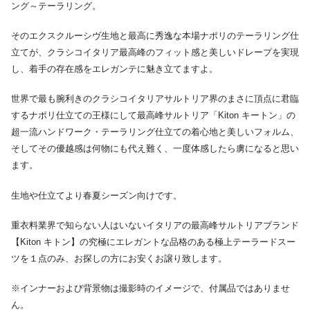
ング～テーラリング。
そのエクスクルーシヴ生地と最高に秀逸な本場ナポリのテーラリング仕
立てが、クラシコイタリア最高峰のフィット感と美しいドレープを実現
し、着手の存在感をエレガンテに魅き立てますよ。
世界で最も腕利きのクラシコイタリアサルトリア界のまさに頂点に君臨
するナポリ仕立ての王様にして最高峰サルトリア「Kiton キートン」の
超一流ハンドワーク・テーラリング仕立ての着心地と美しいフォルム、
そしてその優越感は何物にも代え難く、一度体感したら虜になると思い
ます。
生地や仕立てより春夏シーズン向けです。
重衣料業界で知らない人はいないイタリアの最高峰サルトリアブランド
【Kiton キトン】の究極にエレガントな品格のある極上テーラードスー
ツを１点のみ、お探しの方にお安くお譲り致します。
※インナーおよび背景物は撮影時のイメージで、付属品ではありませ
ん。