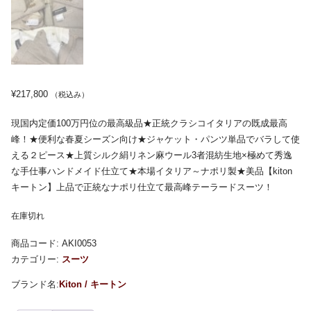
¥
217,800
（税込み）
現国内定価100万円位の最高級品★正統クラシコイタリアの既成最高
峰！★便利な春夏シーズン向け★ジャケット・パンツ単品でバラして使
える２ピース★上質シルク絹リネン麻ウール3者混紡生地×極めて秀逸
な手仕事ハンドメイド仕立て★本場イタリア～ナポリ製★美品【kiton
キートン】上品で正統なナポリ仕立て最高峰テーラードスーツ！
在庫切れ
商品コード:
AKI0053
カテゴリー:
スーツ
Kiton / キートン