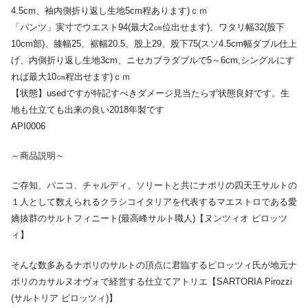
4.5cm、袖内側折り返し生地5cm程あります)ｃｍ
「パンツ」実寸でウエスト94(最大2㎝位出せます)、ワタリ幅32(股下
10cm部)、膝幅25、裾幅20.5、股上29、股下75(スソ4.5cm幅ダブル仕上
げ、内側折り返し生地3cm、ニセカブラダブルで5～6cm,シングルにす
れば最大10㎝程出せます)ｃｍ
【状態】usedですが特記すべきダメージ見当たらず状態良好です。生
地も仕立ても出来の良い2018年製です
API0006
～商品説明～
ご存知、パニコ、チャルディ、ソリートと共にナポリの四天王サルトの
１人として数えられるクラシコイタリアを代表するマエストロである愛
嬌抜群のサルトフィニート(最高峰サルト職人)【ヌンツィオ ピロッツ
ィ】
そんな数多あるナポリのサルトの頂点に君臨するピロッツィ氏が地元ナ
ポリのカサルヌオヴォで経営する仕立てアトリエ【SARTORIA Pirozzi
(サルトリア ピロッツィ)】