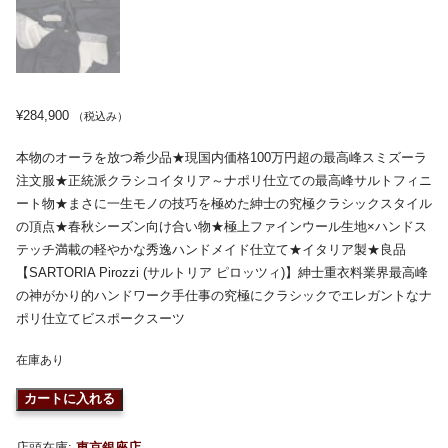
¥
284,900
（税込み）
本物のオーラを放つ希少品★現国内価格100万円超の最高峰スミズーラ
注文服★正統派クラシコイタリア～ナポリ仕立ての最高峰サルトフィニ
ート物★まさに一生モノの技巧を極めた紳士の究極クラシックスタイル
の頂点★春秋シーズン向け合い物★極上ファインウール生地×ハンドス
テッチ満載の軽やかな秀逸ハンドメイド仕立て★イタリア製★良品
【SARTORIA Pirozzi (サルトリア ピロッツィ)】紳士重衣料業界最高峰
の神がかり的ハンドワーク手仕事の究極にクラシックでエレガントなナ
ポリ仕立てビスポークスーツ
在庫あり
カートに入れる
店頭在庫:
東京銀座店