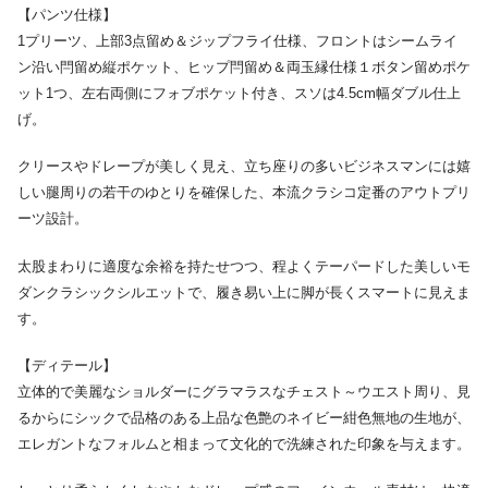
【パンツ仕様】
1プリーツ、上部3点留め＆ジップフライ仕様、フロントはシームライ
ン沿い閂留め縦ポケット、ヒップ閂留め＆両玉縁仕様１ボタン留めポケ
ット1つ、左右両側にフォブポケット付き、スソは4.5cm幅ダブル仕上
げ。
クリースやドレープが美しく見え、立ち座りの多いビジネスマンには嬉
しい腿周りの若干のゆとりを確保した、本流クラシコ定番のアウトプリ
ーツ設計。
太股まわりに適度な余裕を持たせつつ、程よくテーパードした美しいモ
ダンクラシックシルエットで、履き易い上に脚が長くスマートに見えま
す。
【ディテール】
立体的で美麗なショルダーにグラマラスなチェスト～ウエスト周り、見
るからにシックで品格のある上品な色艶のネイビー紺色無地の生地が、
エレガントなフォルムと相まって文化的で洗練された印象を与えます。