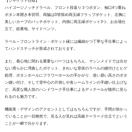
【ジャケット仕様】
ハイゴージノッチドラペル、フロント段返り３つボタン、袖口4つ重ね
ボタン本開き本切羽、両脇はD管留め両玉縁フラップポケット、左胸に
美しいカーブのパッチポケット、内側に両玉縁ポケット3つ、お台場仕
立て、総裏地、サイドベンツ。
ラペル～フロントライン・ポケット縁には繊細かつ丁寧な手仕事によっ
てハンドステッチが形成されております。
また、着心地に関わる重要なパーツはもちろん、マシンメイドでは出せ
ない滑らかに湾曲したポケット、きれいな形状のラペルの縫付けとヒゲ
処理、ボタンホールにフラワーホールの手かがり、使い易い高さのボタ
ン縫い付け、そして背中心の片倒しや各シームラインの手縫い仕上げな
ど、高度な職人技のハンドワーク手仕事によるディテールが随所に見ら
れるのも魅力です。
機能美・デザインのアクセントとしてはもちろんですが、手間が掛かっ
ていることが一目瞭然で、見る人が見れば高級テーラード仕立てという
ことが一瞬で分かります。