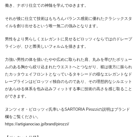
働き、ナポリ仕立ての神髄を学んでゆきます。
それが後に仕立て技術はもちろんバランス感覚に優れたクラシックスタ
イルを創り出せるという唯一無二の強みとなります。
男性をより男らしくエレガントに見せるピロッツィならではのドレープ
ラインが、ひと際美しいフォルムを描きます。
力強い男性の体を描いたやや広めに取られた肩、丸みを帯びたボリュー
ムのある胸から絞り込まれたウエストへとつながり、裾は後方に振られ
たカッタウェイフロントとなっているタキシードの様なエレガントなド
レープラインはピロッツィ独自のものであり、その理想的なシルエット
があらゆる体系を包み込みフィットする事に技術の高さを感じ取ること
ができます。
ヌンツィオ・ピロッツィ氏率いるSARTORIA Pirozziの説明はブランド
欄をご覧ください。
https://artigianociao.jp/brand/pirozzi/