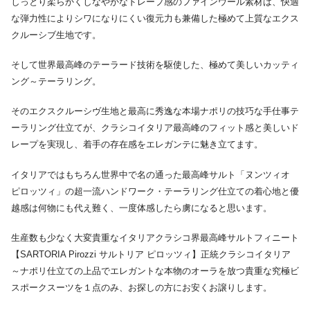
しっとり柔らかくしなやかなドレープ感のファインウール素材は、快適
な弾力性によりシワになりにくい復元力も兼備した極めて上質なエクス
クルーシブ生地です。
そして世界最高峰のテーラード技術を駆使した、極めて美しいカッティ
ング～テーラリング。
そのエクスクルーシヴ生地と最高に秀逸な本場ナポリの技巧な手仕事テ
ーラリング仕立てが、クラシコイタリア最高峰のフィット感と美しいド
レープを実現し、着手の存在感をエレガンテに魅き立てます。
イタリアではもちろん世界中で名の通った最高峰サルト「ヌンツィオ
ピロッツィ」の超一流ハンドワーク・テーラリング仕立ての着心地と優
越感は何物にも代え難く、一度体感したら虜になると思います。
生産数も少なく大変貴重なイタリアクラシコ界最高峰サルトフィニート
【SARTORIA Pirozzi サルトリア ピロッツィ】正統クラシコイタリア
～ナポリ仕立ての上品でエレガントな本物のオーラを放つ貴重な究極ビ
スポークスーツを１点のみ、お探しの方にお安くお譲りします。