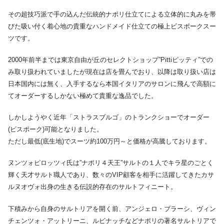
その超技巧派で手の込んだ伝統的ナポリ仕立てによる立体的に丸みを帯
びた吸い付く着心地の貴重なハンドメイド仕立ての極上ビスポークスー
ツです。
2000年前半までは東京自由が丘のセレクトショップ”Pittiピッティ”での
み取り扱われていましたが現在は店を畳んでおり、以降は取り扱い店は
日本国内には無く、入手するなら本国イタリアのサロンに飛んで高額に
てオーダーするしかない極めて貴重な逸品でした。
しかしようやく近年「ストラスブルゴ」のトランクショーでオーダー
(ビスポーク)可能となりました。
ただし最低(底生地)でスーツ約100万円～と価格が高騰しております。
ヌンツォピロッツィ氏は”ナポリ４天王”サルトの１人でキラ星のごとく
輝く天才サルト職人であり、数々のVIP顧客を相手に活躍してきたカサ
ルヌオヴォ出身の生きる伝説的存在のサルトフィニート。
下積みから自身のサルトリアを開く前、アンジェロ・ブラーシ、ヴィン
チェンツォ・アットリーニ、ルビナッチなどナポリの著名サルトリアで