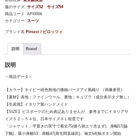
服のサイズ:
サイズ52
サイズ54
商品コード:
API0006
カテゴリー:
スーツ
Pirozzi / ピロッツィ
説明
Brand
説明
～商品データ～
【カラー】ネイビー紺色無地の微細バーズアイ風織り （画像参照）
【素材】表地；ファインウール、裏地；キュプラ（成分表示タグ無し）
【生産国】イタリア製ハンドメイド
【SIZE】ビスポークのため表記ありませんが、参考までにイタリアサ
イズ５２～５４位、日本サイズＸＬ程度です
「ジャケット」平置きの実寸で着丈75(後ろ側エリ含まず)、身幅57(脇
下幅)、最小身幅53、肩幅47(肩先間直線距)、袖丈64(袖ボタン開始