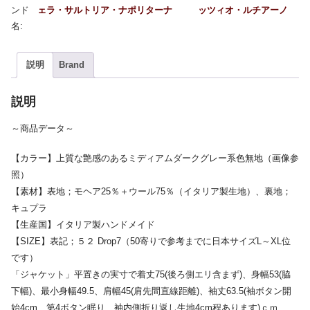
ェラ・サルトリア・ナポリターナ
ッツィオ・ルチアーノ
説明
Brand
説明
～商品データ～
【カラー】上質な艶感のあるミディアムダークグレー系色無地（画像参
照）
【素材】表地；モヘア25％＋ウール75％（イタリア製生地）、裏地；
キュプラ
【生産国】イタリア製ハンドメイド
【SIZE】表記；５２ Drop7（50寄りで参考までに日本サイズL～XL位
です）
「ジャケット」平置きの実寸で着丈75(後ろ側エリ含まず)、身幅53(脇
下幅)、最小身幅49.5、肩幅45(肩先間直線距離)、袖丈63.5(袖ボタン開
始4cm、第4ボタン眠り、袖内側折り返し生地4cm程あります)ｃｍ