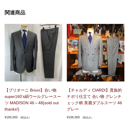
関連商品
【ブリオーニ Brioni】合い物
【チャルディ CIARDI】貴族的
super160’s絹ウールグレースー
ナポリ仕立て 合い物 グレンチ
ツ MADISON 46～48{sold out
ェック柄 美麗ダブルスーツ 46
thanks!}
グレー
¥
185,900
¥
196,900
（税込み）
（税込み）