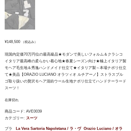
¥
148,500
（税込み）
現国内定価70万円位の最高級品★モダンで美しいフォルム＆クラシコ
イタリア最高峰の柔らかい着心地★春夏シーズン向け★極上イタリア製
モヘア毛生地＆秀逸ハンドメイド仕立て★イタリア製～本場ナポリ仕立
て★美品【ORAZIO LUCIANO オラツィオ ルチアーノ】ストラスブル
ゴ取り扱いの贅沢モヘア混紡ウール生地ナポリ仕立てハンドテーラード
スーツ！
在庫切れ
商品コード:
AVE0039
カテゴリー:
スーツ
La Vera Sartoria Napoletana / ラ・ヴ
Orazio Luciano / オラ