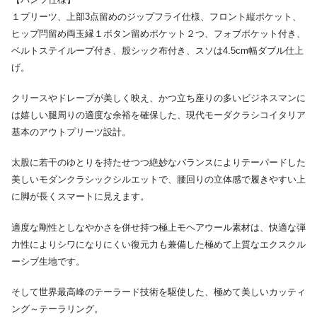
１プリーツ、上部3点留めのジップフライ仕様、フロント縦ポケット、
ヒップ閂留め両玉縁１ボタン留めポケット２つ、フォブポケット付き、
ベルトステイループ付き、股シック布付き、スソは4.5cm幅ダブル仕上
げ。
クリースやドレープが美しく映え、かつ立ち座りの多いビジネスマンに
は嬉しい腿周りの適度な余裕を確保した、現代モーダクラシコイタリア
基本のアウトプリーツ設計。
太股に若干のゆとりを持たせつつ絶妙なバランスによりテーパードした
美しいモダンクラシックシルエットで、腰回りの立体感で履きやすい上
に脚が長くスマートに見えます。
適度な剛性としなやかさを併せ持つ極上モヘアウール素材は、快適な弾
力性によりシワになりにくい復元力も兼備した極めて上質なエクスクル
ーシブ生地です。
そして世界最高峰のテーラード技術を駆使した、極めて美しいカッティ
ング～テーラリング。