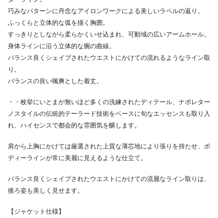
巧みなパターンに丹念なアイロンワークによる美しいラペルの返り。
ふっくらと立体的な弧を描く胸囲。
すっきりとしながら柔らかくいせ込まれ、可動域の広いアームホール。
身体ラインに沿う立体的な腕の曲線。
バランス良くシェイプされたウエストにかけての流れるようなライン取
り。
バランスの良い颯爽とした着丈。
・・枚挙にいとまが無いほど多くの洗練されたディテール、ナポレター
ノスタイルの伝統的テーラード技術をベースに旬なエッセンスも取り入
れ、ハイセンスで都会的な雰囲気を醸します。
肩から上胸にかけては厳選された上質な薄芯地により張りを持たせ、ボ
ディーラインが常に美麗に見えるような仕立て。
バランス良くシェイプされたウエストにかけての流麗なライン取りは、
後ろ姿も美しく見せます。
【ジャケット仕様】