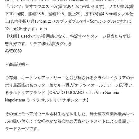
「パンツ」実寸でウエスト87(最大あと7cm程出せます)、ワタリ幅31(股
下10cm部)、膝幅23.5、裾幅19.5、股上29、股下75(裾4.5cm幅ダブル仕
上げ,内側折り返し4cm,ニセカブラダブルで4～5cm,シングルにすれば
12cm位出せます）ｃｍ
【状態】usedですが着用感少なく、特記すべきダメージ見当たらず状
態良好です。リデア(株)品質タグ付き
AVE0039
～商品説明～
ご存知、キートンやアットリーニと並び称されるクラシコイタリアのナ
ポリ最高峰の名カッター兼サルト職人”オラツィオ・ルチアーノ氏”率い
るサルトリアブランド【ORAZIO LUCIANO ～ La Vera Sartoria
Napoletana ラ ベラ サルトリア ナポレターナ】
その極上モヘア混ウール素材生地を採用した、紳士重衣料業界最高レベ
ルの吸い付くような軽やかな着心地の秀逸ハンドメイドによる美麗テー
ラードスーツです。