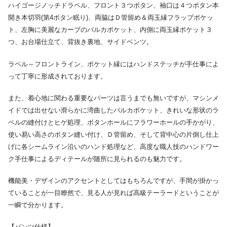
ハイゴージノッチドラペル、フロント３つボタン、袖口は４つボタン本
開き本切羽(第4ボタン眠り)、両脇はＤ管留め＆両玉縁フラップポケッ
ト、左胸に美麗なカーブのバルカポケット、内側に両玉縁ポケット３
つ、お台場仕立て、背抜き裏地、サイドベンツ。
ラペル～フロントライン、ポケット縁にはハンドステッチが手仕事によ
って丁寧に形成されております。
また、着心地に関わる重要なパーツは言うまでも無いですが、マシンメ
イドでは出せない滑らかに湾曲したバルカポケット、きれいな形状のラ
ペルの縫付けとヒゲ処理、ボタンホールにフラワーホールの手かがり、
使い易い高さのボタン縫い付け、Ｄ管留め、そして背中心の片倒し仕上
げに各シームライン沿いのハンド処理など、高度な職人技のハンドワー
ク手仕事によるディテールが随所に見られるのも魅力です。
機能美・デザインのアクセントとしてはもちろんですが、手間が掛かっ
ていることが一目瞭然で、見る人が見れば高級テーラードということが
一瞬で分かります。
【パンツ仕様】