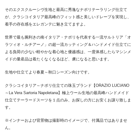
そのエクスクルーシヴ生地と最高に秀逸なナポリテーラリング仕立て
が、クラシコイタリア最高峰のフィット感と美しいドレープを実現し、
着手の存在感をエレガンテに魅き立てますよ。
世界で最も腕利きの南イタリア・ナポリを代表する一流サルトリア「オ
ラツィオ・ルチアーノ」の超一流カッティング＆ハンドメイド仕立てに
よる負荷の少ない軽やかな着心地と優越感は、一度体感したらマシンメ
イドの量産品は着たくなくなるほど、虜になると思います。
生地や仕立てより春夏～秋口シーズン向けです。
クラシコイタリア～ナポリ仕立ての珠玉ブランド【ORAZIO LUCIANO
～La Vera Sartoria Napoletana】極上ウール生地の最高峰ハンドメイド
仕立てテーラードスーツを１点のみ、お探しの方にお安くお譲り致しま
す。
※インナーおよび背景物は撮影時のイメージで、付属品ではありませ
ん。