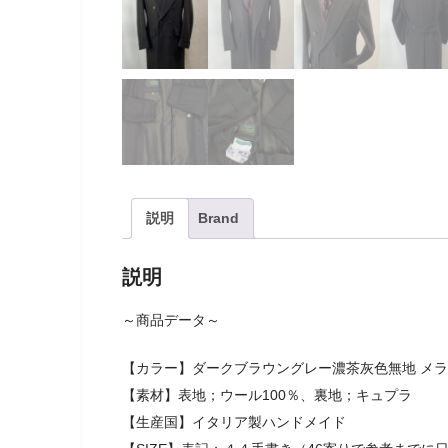
説明
Brand
説明
～商品データ～
【カラー】ダークブラウングレー濃茶灰色無地 メ
【素材】表地；ウール100％、裏地；キュプラ
【生産国】イタリア製ハンドメイド