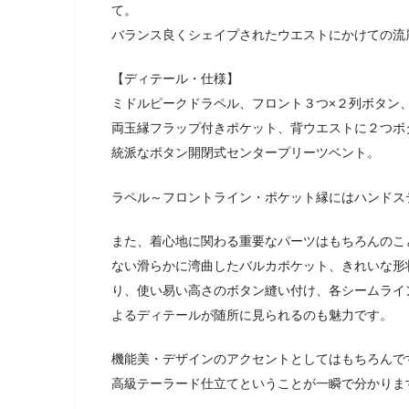
て。
バランス良くシェイプされたウエストにかけての流
【ディテール・仕様】
ミドルピークドラペル、フロント３つ×２列ボタン
両玉縁フラップ付きポケット、背ウエストに２つボ
統派なボタン開閉式センタープリーツベント。
ラペル～フロントライン・ポケット縁にはハンドス
また、着心地に関わる重要なパーツはもちろんのこ
ない滑らかに湾曲したバルカポケット、きれいな形
り、使い易い高さのボタン縫い付け、各シームライ
よるディテールが随所に見られるのも魅力です。
機能美・デザインのアクセントとしてはもちろんで
高級テーラード仕立てということが一瞬で分かりま