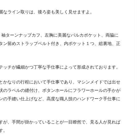
麗なライン取りは、後ろ姿も美しく見せますよ。
、袖ターンナップカフ、左胸に美麗なバルカポケット、両脇に
タン留めストラップベルト付き、内ポケット１つ、総裏地、正
テッチが繊細かつ丁寧な手仕事によって形成されております。
とかなりの行程において手仕事であり、マシンメイドでは出せ
状のラペルの縫付け、ボタンホールにフラワーホールの手かが
ンの手縫い仕上げなど、高度な職人技のハンドワーク手仕事に
すが、手間が掛かっていることが一目瞭然で、見る人が見れば
す。