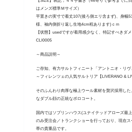
【SIZE】表記；４４手書き（46寄りで参考まで
はメンズ標準Ｍサイズ）
平置きの実寸で着丈107(後ろ側エリ含まず)、身幅5
様、袖内側折り返し生地4cm程あります)ｃｍ
【状態】usedですが着用感少なく、特記すべきダ
CLI0005
～商品説明～
ご存知、有力サルトフィニート「アントニオ・リヴ
～フィレンツェの人気サルトリア【LIVERANO & LI
そのふんわり肉厚な極上ウール素材を贅沢採用した
なダブル顔の正統なポロコート。
国内ではソブリンハウス(ユナイテッドアローズ最
のみ受注会／トランクショーを行っており、現在スー
帯の貴重品です。