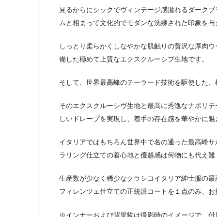
見るからにシックでヴィンテージ感溢れるダークブ
ムと相まって文化的でモダンな洗練された印象を与
しっとり柔らかくしなやかな肌触りの贅沢な厚肉ウ
備した極めて上質なエクスクルーシブ生地です。
そして、世界最高峰のテーラード技術を駆使した、
そのエクスクルーシヴ生地と最高に秀逸なナポリテ
しいドレープを実現し、着手の存在感を華やかに魅
イタリアではもちろん世界中で名の通った最高峰サル
ラリング仕立ての着心地と優越感は何物にも代え難
生産数が少なく稀少なクラシコイタリア紳士服の最高峰サル
フィレンツェ仕立ての正統派コートを１点のみ、お
※インナーおよび背景物は撮影時のイメージで、付