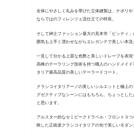
全体にやさしく丸みを帯びた立体縫製は、ナポリや
ならではのフィレンツェ流仕立ての特長。
そして紳士ファッション最大の見本市「ピッティ」
囲気も上手く漂わせながらエレガンテで美しい本流
一見して分かる上質な色艶と美しいドレープを表現
高峰のテーラリング技術を持つ職人のハンドメイド
タリア最高品質の美しいテーラードコート。
クラシコイタリアーノの美しいシルエットと極上の
グゼクティブなシーンにはもちろん、ちょっとした
と思います。
アルスター的なセミピークドラペル・フロント３つ
映した正統派クラシコイタリアの旬で美しいモダン