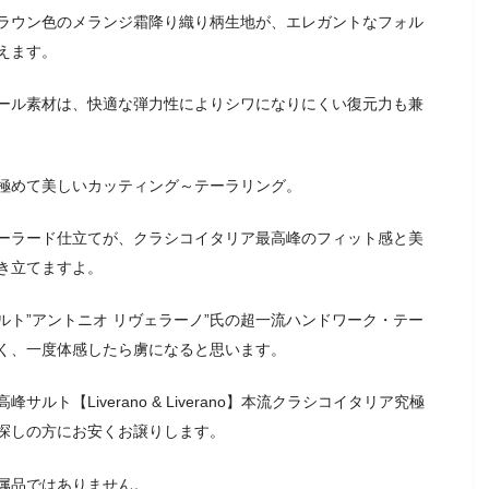
ラウン色のメランジ霜降り織り柄生地が、エレガントなフォル
えます。
ール素材は、快適な弾力性によりシワになりにくい復元力も兼
極めて美しいカッティング～テーラリング。
ーラード仕立てが、クラシコイタリア最高峰のフィット感と美
き立てますよ。
ト”アントニオ リヴェラーノ”氏の超一流ハンドワーク・テー
く、一度体感したら虜になると思います。
ト【Liverano & Liverano】本流クラシコイタリア究極
探しの方にお安くお譲りします。
属品ではありません。