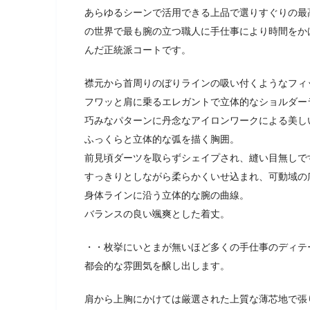
あらゆるシーンで活用できる上品で選りすぐりの最
の世界で最も腕の立つ職人に手仕事により時間をか
んだ正統派コートです。
襟元から首周りのぼりラインの吸い付くようなフィ
フワッと肩に乗るエレガントで立体的なショルダー
巧みなパターンに丹念なアイロンワークによる美し
ふっくらと立体的な弧を描く胸囲。
前見頃ダーツを取らずシェイプされ、縫い目無しで
すっきりとしながら柔らかくいせ込まれ、可動域の
身体ラインに沿う立体的な腕の曲線。
バランスの良い颯爽とした着丈。
・・枚挙にいとまが無いほど多くの手仕事のディテ
都会的な雰囲気を醸し出します。
肩から上胸にかけては厳選された上質な薄芯地で張