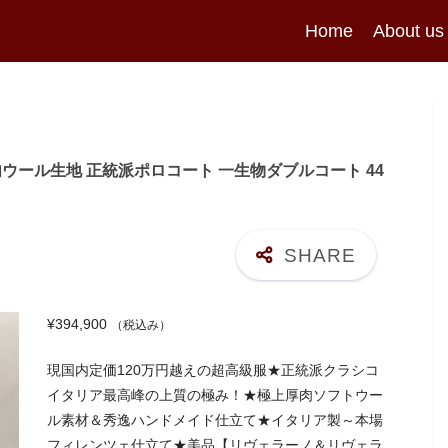
Home
About us
】厚肉ウール生地 正統派ポロコート 一生物ダブルコート 44
¥
394,900
（税込み）
現国内定価120万円越えの超高級服★正統派クラシコ
イタリア最高峰の上質の極み！★極上厚肉ソフトウー
ル素材＆秀逸ハンドメイド仕立て★イタリア製～本場
フィレンツェ仕立て★美品【リヴェラーノ＆リヴェラ