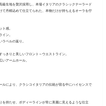
高級生地を贅沢採用し、本場イタリアのクラシックテーラード
けて丹精込めて仕立てられた、本物だけが持ちえるオーラを佇
ット感。
ライン。
いラペルの返り。
すっきりと美しいフロント～ウエストライン。
広いアームホール。
ールにより、クラシコイタリアの伝統が宿る中にハイセンスで
りを持たせ、ボディーラインが常に美麗に見えるような仕立