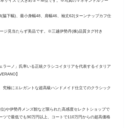
に日本サイズで大きめＳ～Ｍ位です。※写真のマネキントルソー
3(脇下幅)、最小身幅48、肩幅46、袖丈62(ターンナップカフ仕
メージ見当たらず美品です。※三越伊勢丹(株)品質タグ付き
ェラーノ」氏率いる正統クラシコイタリアを代表するイタリア
VERANO】
、究極にエレガントな超高級ハンドメイド仕立てのクラシック
上位)や伊勢丹メンズ館など限られた高感度セレクトショップで
ツで最低でも90万円以上、コートで110万円からの超高価格