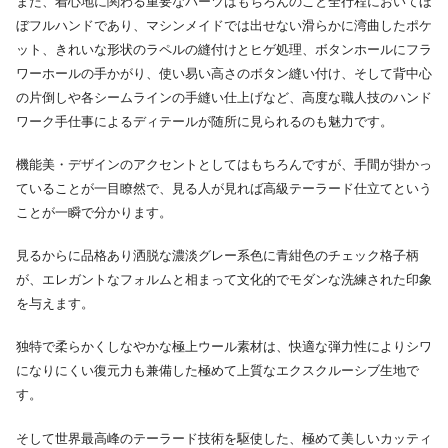
また、着心地に関わる重要なパーツはもちろんのこと全行程においてほ
ぼフルハンドであり、マシンメイドでは出せない滑らかに湾曲したポケ
ット、きれいな形状のラペルの縫付けとヒゲ処理、ボタンホールにフラ
ワーホールの手かがり、使い易い高さのボタン縫い付け、そして背中心
の片倒しや各シームラインの手縫い仕上げなど、高度な職人技のハンド
ワーク手仕事によるディテールが随所に見られるのも魅力です。
機能美・デザインのアクセントとしてはもちろんですが、手間が掛かっ
ていることが一目瞭然で、見る人が見れば高級テーラード仕立てという
ことが一瞬で分かります。
見るからに品格あり洒脱な濃淡グレー系色に青紺色のチェック格子柄
が、エレガントなフォルムと相まって文化的でモダンな洗練された印象
を与えます。
独特で柔らかくしなやかな極上ウール素材は、快適な弾力性によりシワ
になりにくい復元力も兼備した極めて上質なエクスクルーシブ生地で
す。
そして世界最高峰のテーラード技術を駆使した、極めて美しいカッティ