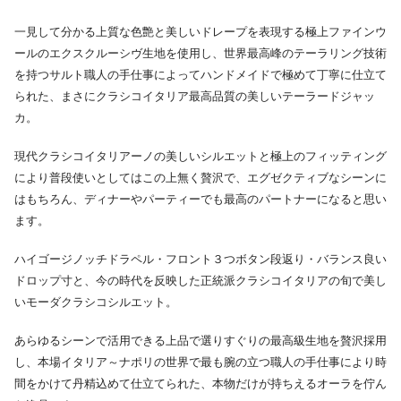
一見して分かる上質な色艶と美しいドレープを表現する極上ファインウ
ールのエクスクルーシヴ生地を使用し、世界最高峰のテーラリング技術
を持つサルト職人の手仕事によってハンドメイドで極めて丁寧に仕立て
られた、まさにクラシコイタリア最高品質の美しいテーラードジャッ
カ。
現代クラシコイタリアーノの美しいシルエットと極上のフィッティング
により普段使いとしてはこの上無く贅沢で、エグゼクティブなシーンに
はもちろん、ディナーやパーティーでも最高のパートナーになると思い
ます。
ハイゴージノッチドラペル・フロント３つボタン段返り・バランス良い
ドロップ寸と、今の時代を反映した正統派クラシコイタリアの旬で美し
いモーダクラシコシルエット。
あらゆるシーンで活用できる上品で選りすぐりの最高級生地を贅沢採用
し、本場イタリア～ナポリの世界で最も腕の立つ職人の手仕事により時
間をかけて丹精込めて仕立てられた、本物だけが持ちえるオーラを佇ん