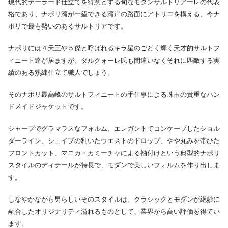
現代的テーラード仕立てを得意とする旬なモダンサルトリアーレの代表
格であり、ナポリ湾が一望できる湾岸の路面にアトリエを構える、今ナ
ポリで最も勢いのあるサルトリアです。
ナポリには４天王や５傑と呼ばれるキラ星のごとく輝く天才的サルトフ
ィニート達が居ますが、ダルクォーレ氏も間違いなくそれに匹敵する実
績のある熟練仕立て職人でしょう。
そのナポリ最高峰のサルトフィニートの手仕事による珠玉の貴重なハン
ドメイドジャケットです。
シャープでグラマラスなフォルム、エレガントでコンケーブしたショル
ダーライン、シェイプの利いたウエストのドロップ、やや丸みを帯びた
フロントカット、マニカ・カミーチャによる袖付けという典型的ナポリ
スタイルのディテールが特長で、モダンで美しいフォルムを作り出しま
す。
しなやかながら男らしいそのスタイルは、クラシックとモダンが絶妙に
融合したオリジナリティ溢れるものとして、業界から高い評価を得てい
ます。