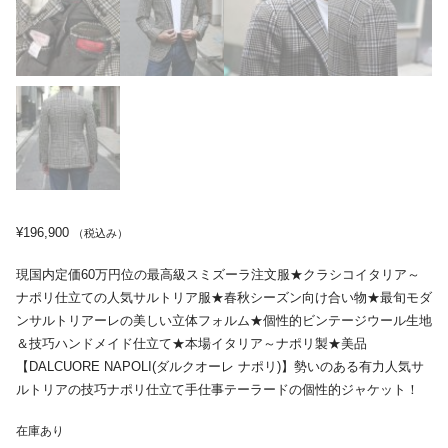
¥
196,900
（税込み）
現国内定価60万円位の最高級スミズーラ注文服★クラシコイタリア～
ナポリ仕立ての人気サルトリア服★春秋シーズン向け合い物★最旬モダ
ンサルトリアーレの美しい立体フォルム★個性的ビンテージウール生地
＆技巧ハンドメイド仕立て★本場イタリア～ナポリ製★美品
【DALCUORE NAPOLI(ダルクオーレ ナポリ)】勢いのある有力人気サ
ルトリアの技巧ナポリ仕立て手仕事テーラードの個性的ジャケット！
在庫あり