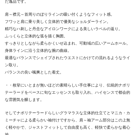
だ逸品です。
肩～襟元～首周りのぼりラインの吸い付くようなフィット感。
フワッと肩に乗り美しく立体的で優美なショルダーライン。
精巧なハ刺しと丹念なアイロンワークによる美しいラペルの返り。
ふっくらと立体的な弧を描く胸囲。
すっきりとしながら柔らかくいせ込まれ、可動域の広いアームホール。
身体ラインに沿う立体的な腕の曲線。
最適なバランスでシェイプされたウエストにかけての流れるようなライ
ン取り。
バランスの良い颯爽とした着丈。
・・枚挙にいとまが無いほどの素晴らしい手仕事により、伝統的ナポリ
テーラードをベースに旬なエッセンスも取り入れ、ハイセンスで都会的
な雰囲気を醸します。
そしてナポリテーラードらしいグラマラスな立体的仕立てとマニカ・カ
ミーチャによる柔らかい袖付けですから、肩～袖アーム部分はこの上無
く軽やかで、ジャストフィットして自由度も高く、軽快で柔らかな着心
地。