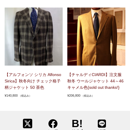
【アルフォンソ シリカ Alfonso
【チャルディCIARDI】注文服
Sirica】秋冬向け チェック格子
秋冬 ウールジャケット 44～46
柄ジャケット 50 茶色
キャメル色{sold out thanks!}
¥
140,800
¥
206,800
（税込み）
（税込み）