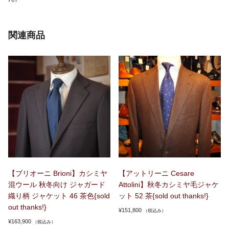
関連商品
【ブリオーニ Brioni】カシミヤ
【アットリーニ Cesare
混ウール 秋冬向け ジャガード
Attolini】秋冬カシミヤ毛ジャケ
織り柄 ジャケット 46 茶色{sold
ット 52 茶{sold out thanks!}
out thanks!}
¥
151,800
（税込み）
¥
163,900
（税込み）