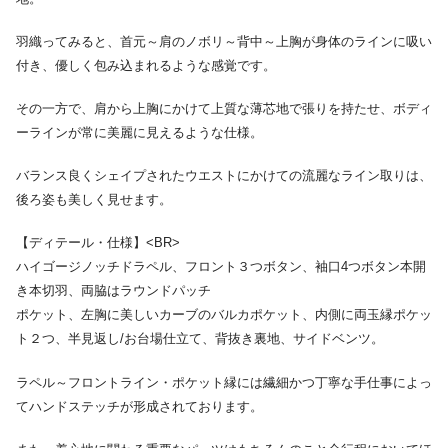
羽織ってみると、首元～肩のノボリ～背中～上胸が身体のラインに吸い
付き、優しく包み込まれるような感覚です。
その一方で、肩から上胸にかけて上質な薄芯地で張りを持たせ、ボディ
ーラインが常に美麗に見えるような仕様。
バランス良くシェイプされたウエストにかけての流麗なライン取りは、
後ろ姿も美しく見せます。
【ディテール・仕様】<BR>
ハイゴージノッチドラペル、フロント３つボタン、袖口4つボタン本開
き本切羽、両脇はラウンドパッチ
ポケット、左胸に美しいカーブのバルカポケット、内側に両玉縁ポケッ
ト２つ、半見返し/お台場仕立て、背抜き裏地、サイドベンツ。
ラペル～フロントライン・ポケット縁には繊細かつ丁寧な手仕事によっ
てハンドステッチが形成されております。