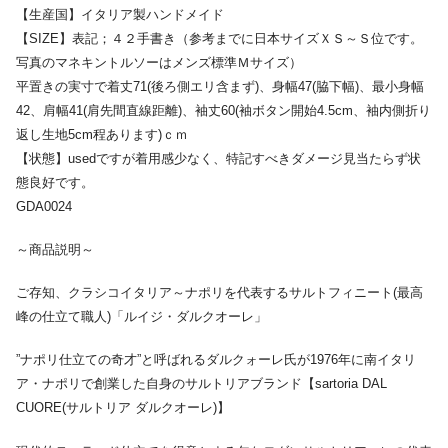
【生産国】イタリア製ハンドメイド
【SIZE】表記；４２手書き（参考までに日本サイズＸＳ～Ｓ位です。
写真のマネキントルソーはメンズ標準Ｍサイズ）
平置きの実寸で着丈71(後ろ側エリ含まず)、身幅47(脇下幅)、最小身幅
42、肩幅41(肩先間直線距離)、袖丈60(袖ボタン開始4.5cm、袖内側折り
返し生地5cm程あります)ｃｍ
【状態】usedですが着用感少なく、特記すべきダメージ見当たらず状
態良好です。
GDA0024
～商品説明～
ご存知、クラシコイタリア～ナポリを代表するサルトフィニート(最高
峰の仕立て職人)「ルイジ・ダルクオーレ」
”ナポリ仕立ての奇才”と呼ばれるダルクォーレ氏が1976年に南イタリ
ア・ナポリで創業した自身のサルトリアブランド【sartoria DAL
CUORE(サルトリア ダルクオーレ)】