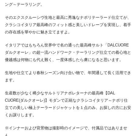
ング～テーラリング。
そのエクスクルーシヴ生地と最高に秀逸なナポリテーラード仕立てが、
クラシコイタリア最高峰のフィット感と美しいドレープを実現し、着手
の存在感を華やかに魅き立てますよ。
イタリアではもちろん世界中で名の通った最高峰サルト「DALCUORE
ダルクオーレ」の超一流ハンドワーク・テーラリング仕立ての着心地と
優越感は何物にも代え難く、一度体感したら虜になると思います。
生地や仕立てより春秋シーズン向け合い物で、年間通して長く活用でき
ます。
生産数が少なく稀少なサルトリアナポレターナの最高峰【DAL
CUORE(ダルクオーレ)】モダンで正統なクラシコイタリア～ナポリ仕
立ての美しい極上テーラードジャケットを１点のみ、お探しの方にお安
くお譲りします。
※インナーおよび背景物は撮影時のイメージで、付属品ではありませ
ん。