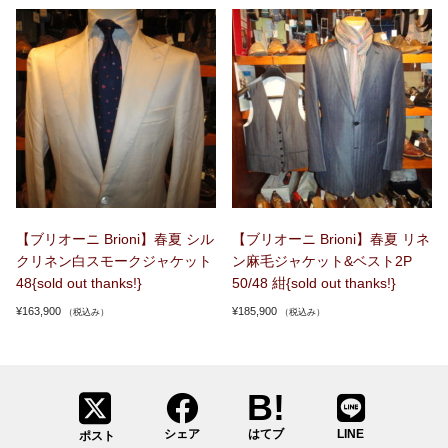
【ブリオーニ Brioni】春夏 シル
【ブリオーニ Brioni】春夏 リネ
クリネン白スモークジャケット
ン麻毛ジャケット&ベスト2P
48{sold out thanks!}
50/48 紺{sold out thanks!}
¥
163,900
¥
185,900
（税込み）
（税込み）
シェア
はてブ
LINE
ポスト