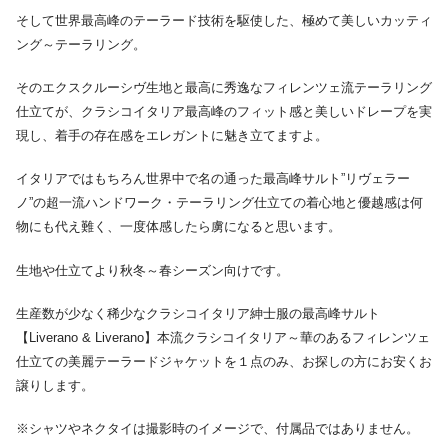
そして世界最高峰のテーラード技術を駆使した、極めて美しいカッティ
ング～テーラリング。
そのエクスクルーシヴ生地と最高に秀逸なフィレンツェ流テーラリング
仕立てが、クラシコイタリア最高峰のフィット感と美しいドレープを実
現し、着手の存在感をエレガントに魅き立てますよ。
イタリアではもちろん世界中で名の通った最高峰サルト”リヴェラー
ノ”の超一流ハンドワーク・テーラリング仕立ての着心地と優越感は何
物にも代え難く、一度体感したら虜になると思います。
生地や仕立てより秋冬～春シーズン向けです。
生産数が少なく稀少なクラシコイタリア紳士服の最高峰サルト
【Liverano & Liverano】本流クラシコイタリア～華のあるフィレンツェ
仕立ての美麗テーラードジャケットを１点のみ、お探しの方にお安くお
譲りします。
※シャツやネクタイは撮影時のイメージで、付属品ではありません。