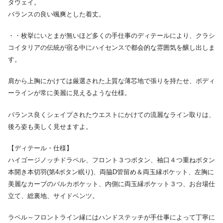
タウェイ。
バランスの良い颯爽とした着丈。
・・枚挙にいとまが無いほど多くの手仕事のディテールにより、クラシ
コイタリアの伝統が宿る中にハイセンスで都会的な雰囲気を醸し出しま
す。
肩から上胸にかけては厳選された上質な薄芯地で張りを持たせ、ボディ
ーラインが常に美麗に見えるような仕様。
バランス良くシェイプされたウエストにかけての流麗なライン取りは、
後ろ姿も美しく見せますよ。
【ディテール・仕様】
ハイゴージノッチドラペル、フロント３つボタン、袖口４つ重ねボタン
本開き本切羽(第4ボタン眠り)、両脇D管留め＆両玉縁ポケット、左胸に
美麗なカーブのバルカポケット、内側に両玉縁ポケット３つ、お台場仕
立て、総裏地、サイドベンツ。
ラペル～フロントライン縁にはハンドステッチが手仕事によって丁寧に