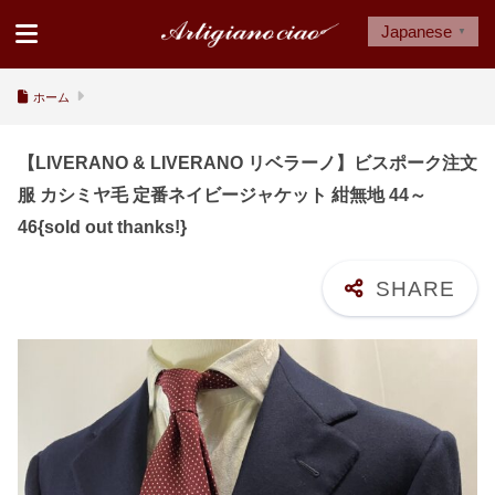
Japanese
▼
ホーム
【LIVERANO & LIVERANO リベラーノ】ビスポーク注文
服 カシミヤ毛 定番ネイビージャケット 紺無地 44～
46{sold out thanks!}