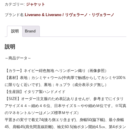
カテゴリー:
ジャケット
Liverano & Liverano / リヴェラーノ・リヴェラーノ
説明
Brand
説明
～商品データ～
【カラー】ネイビー紺色無地 ヘリンボーン織り（画像参照）
【素材】表地；カシミヤ＋ウール(中肉厚で触感からしてカシミヤ100％
に限りなく近いです)、裏地；キュプラ（成分表示タグ無し）
【生産国】イタリア製ハンドメイド
【SIZE】オーダー注文服のため表記ありませんが、参考までにイタリ
アサイズ４４～細め４６位、日本サイズＳ～やや細めＭ位です。※写真
のマネキントルソーはメンズ標準Ｍサイズ）
平置きの実寸で着丈74(後ろ側エリ含まず)、身幅50(脇下幅)、最小身幅
45、肩幅45(肩先間直線距離)、袖丈60.5(袖ボタン開始4.5㎝、第4ボタン