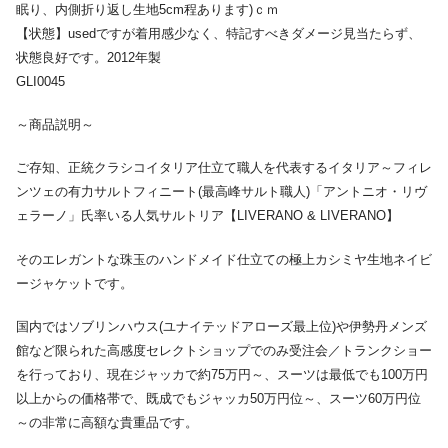
眠り、内側折り返し生地5cm程あります)ｃｍ
【状態】usedですが着用感少なく、特記すべきダメージ見当たらず、
状態良好です。2012年製
GLI0045
～商品説明～
ご存知、正統クラシコイタリア仕立て職人を代表するイタリア～フィレ
ンツェの有力サルトフィニート(最高峰サルト職人)「アントニオ・リヴ
ェラーノ」氏率いる人気サルトリア【LIVERANO & LIVERANO】
そのエレガントな珠玉のハンドメイド仕立ての極上カシミヤ生地ネイビ
ージャケットです。
国内ではソブリンハウス(ユナイテッドアローズ最上位)や伊勢丹メンズ
館など限られた高感度セレクトショップでのみ受注会／トランクショー
を行っており、現在ジャッカで約75万円～、スーツは最低でも100万円
以上からの価格帯で、既成でもジャッカ50万円位～、スーツ60万円位
～の非常に高額な貴重品です。