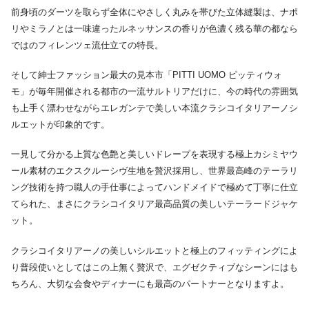
前身頃のダーツを取らず全体にやさしく丸みを帯びた立体縫製は、ナポ
リやミラノとは一味違ったルネッサンスの香りが色濃く残る華の都なら
ではのフィレンツェ流仕立ての特長。
そして紳士ファッション最大の見本市「PITTI UOMO ピッティウォ
モ」が毎年開催される都市の一流サルトリアだけに、今の時代の雰囲気
も上手く漂わせながらエレガンテで美しい本流クラシコイタリアーノシ
ルエットが印象的です。
一見して分かる上質な色艶と美しいドレープを表現する極上カシミヤウ
ール素材のエクスクルーシヴ生地を贅沢採用し、世界最高峰のテーラリ
ング技術を持つ職人の手仕事によってハンドメイドで極めて丁寧に仕立
てられた、まさにクラシコイタリア最高品質の美しいテーラードジャケ
ット。
クラシコイタリアーノの美しいシルエットと極上のフィッティングによ
り普段使いとしてはこの上無く贅沢で、エグゼクティブなシーンにはも
ちろん、大切な会食やディナーにも最高のパートナーとなりますよ。