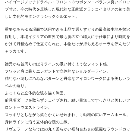
ハイゴージノッチドラペル・フロント３つボタン・バランス良いドロッ
プ寸と、今の時代を反映した現代的な正統派クラシコイタリアの旬で美
しい文化的モダンクラシックシルエット。
重要なあらゆる場面で活用できる上品で選りすぐりの最高級生地を贅沢
採用し、本場イタリアの世界で最も腕の立つ職人に手仕事により時間を
かけて丹精込めて仕立てられた、本物だけが持ちえるオーラを佇んだジ
ャッカです。
襟元から首周りのぼりラインの吸い付くようなフィット感。
フワッと肩に乗りエレガントで立体的なショルダーライン。
精巧なハ刺しに巧みなパターンと丹念なアイロンワークによる美しいラ
ペルの返り。
ふっくらと立体的な弧を描く胸囲。
前見頃ダーツを取らずシェイプされ、縫い目無しですっきりと美しいフ
ロント～ウエストライン。
スッキリとしながら柔らかくいせ込まれ、可動域の広いアームホール。
身体ラインに沿う立体的な腕の曲線。
リヴェラーノならではの丸く柔らかい裾前合わせの流麗なラウンドカッ