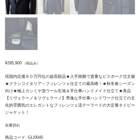
¥
295,900
（税込み）
現国内定価８０万円位の超高額品★入手困難で貴重なビスポーク注文服
★クラシコイタリア～フィレンツェ仕立ての最高峰！★秋冬春シーズン
向け★極上カシミヤ混ウール生地＆手仕事ハンドメイド仕立て★美品
【リヴェラーノ＆リヴェラーノ】秀逸な手仕事ハンドワーク仕立ての文
化的雰囲気のエレガントなフィレンツェ流テーラードの大定番ネイビー
ジャケット！
在庫切れ
商品コード:
GLI0045