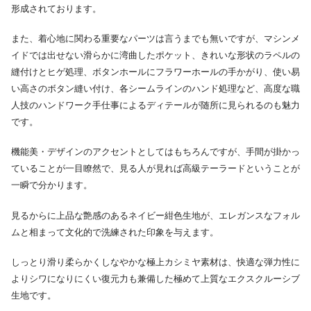
形成されております。
また、着心地に関わる重要なパーツは言うまでも無いですが、マシンメ
イドでは出せない滑らかに湾曲したポケット、きれいな形状のラペルの
縫付けとヒゲ処理、ボタンホールにフラワーホールの手かがり、使い易
い高さのボタン縫い付け、各シームラインのハンド処理など、高度な職
人技のハンドワーク手仕事によるディテールが随所に見られるのも魅力
です。
機能美・デザインのアクセントとしてはもちろんですが、手間が掛かっ
ていることが一目瞭然で、見る人が見れば高級テーラードということが
一瞬で分かります。
見るからに上品な艶感のあるネイビー紺色生地が、エレガンスなフォル
ムと相まって文化的で洗練された印象を与えます。
しっとり滑り柔らかくしなやかな極上カシミヤ素材は、快適な弾力性に
よりシワになりにくい復元力も兼備した極めて上質なエクスクルーシブ
生地です。