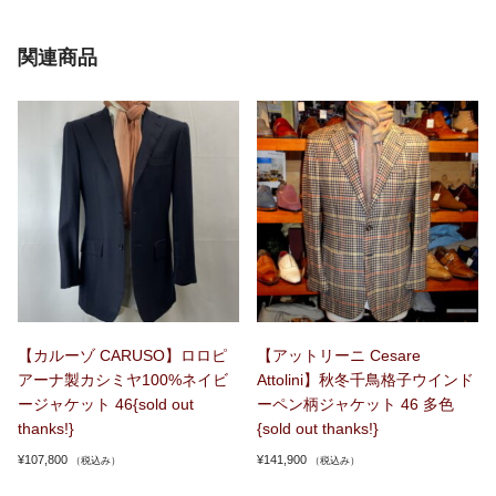
関連商品
【カルーゾ CARUSO】ロロピ
【アットリーニ Cesare
アーナ製カシミヤ100%ネイビ
Attolini】秋冬千鳥格子ウインド
ージャケット 46{sold out
ーペン柄ジャケット 46 多色
thanks!}
{sold out thanks!}
¥
107,800
¥
141,900
（税込み）
（税込み）