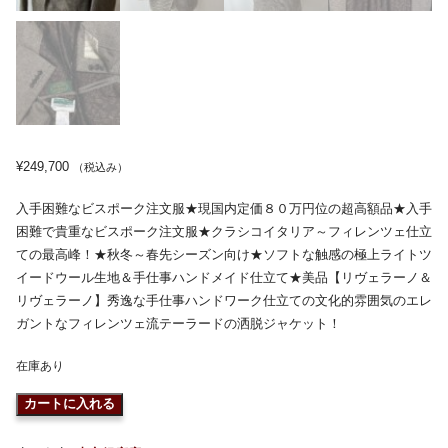
¥
249,700
（税込み）
入手困難なビスポーク注文服★現国内定価８０万円位の超高額品★入手
困難で貴重なビスポーク注文服★クラシコイタリア～フィレンツェ仕立
ての最高峰！★秋冬～春先シーズン向け★ソフトな触感の極上ライトツ
イードウール生地＆手仕事ハンドメイド仕立て★美品【リヴェラーノ＆
リヴェラーノ】秀逸な手仕事ハンドワーク仕立ての文化的雰囲気のエレ
ガントなフィレンツェ流テーラードの洒脱ジャケット！
在庫あり
カートに入れる