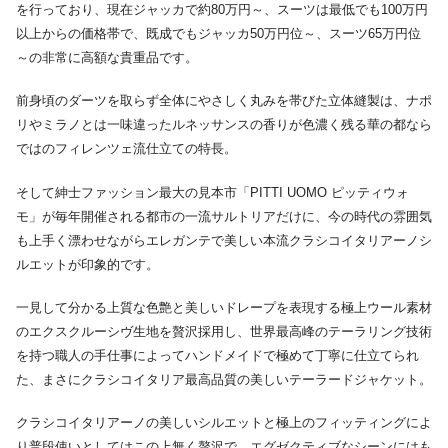
を行っており、現在ジャッカで約80万円～、スーツは最低でも100万円
以上からの価格帯で、既成でもジャッカ50万円位～、スーツ65万円位
～の非常に高額な貴重品です。
前身頃のダーツを取らず全体にやさしく丸みを帯びた立体縫製は、ナポ
リやミラノとは一味違ったルネッサンスの香りが色濃く残る華の都なら
ではのフィレンツェ流仕立ての特長。
そして紳士ファッション最大の見本市「PITTI UOMO ピッティウォ
モ」が毎年開催される都市の一流サルトリアだけに、今の時代の雰囲気
も上手く漂わせながらエレガンテで美しい本流クラシコイタリアーノシ
ルエットが印象的です。
一見して分かる上質な色艶と美しいドレープを表現する極上ウール素材
のエクスクルーシヴ生地を贅沢採用し、世界最高峰のテーラリング技術
を持つ職人の手仕事によってハンドメイドで極めて丁寧に仕立てられ
た、まさにクラシコイタリア最高品質の美しいテーラードジャケット。
クラシコイタリアーノの美しいシルエットと極上のフィッティングによ
り普段使いとしてはこの上無く贅沢で、エグゼクティブなシーンにはも