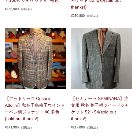
ヤ100% ジャケット 44 橙色
ャケット 50 薄茶{sold out
thanks!}
¥
185,900
（税込み）
¥
250,800
（税込み）
【アットリーニ Cesare
【セミナーラ SEMINARA】注
Attolini】秋冬千鳥格子ウインド
文服 秋冬 格子柄ツイードジャ
ーペン柄ジャケット 46 多色
ケット 52～54{sold out
{sold out thanks!}
thanks!}
¥
141,900
¥
217,800
（税込み）
（税込み）