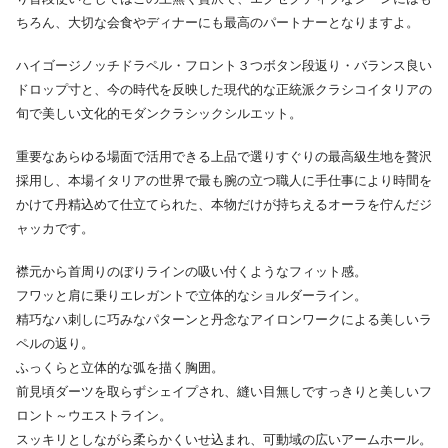
ちろん、大切な会食やディナーにも最高のパートナーとなりますよ。
ハイゴージノッチドラペル・フロント３つボタン段返り・バランス良い
ドロップ寸と、今の時代を反映した現代的な正統派クラシコイタリアの
旬で美しい文化的モダンクラシックシルエット。
重要なあらゆる場面で活用できる上品で選りすぐりの最高級生地を贅沢
採用し、本場イタリアの世界で最も腕の立つ職人に手仕事により時間を
かけて丹精込めて仕立てられた、本物だけが持ちえるオーラを佇んだジ
ャッカです。
襟元から首周りのぼりラインの吸い付くようなフィット感。
フワッと肩に乗りエレガントで立体的なショルダーライン。
精巧なハ刺しに巧みなパターンと丹念なアイロンワークによる美しいラ
ペルの返り。
ふっくらと立体的な弧を描く胸囲。
前見頃ダーツを取らずシェイプされ、縫い目無しですっきりと美しいフ
ロント～ウエストライン。
スッキリとしながら柔らかくいせ込まれ、可動域の広いアームホール。