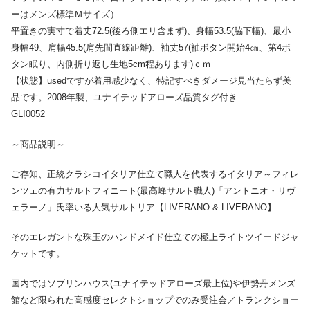
ーはメンズ標準Ｍサイズ）
平置きの実寸で着丈72.5(後ろ側エリ含まず)、身幅53.5(脇下幅)、最小
身幅49、肩幅45.5(肩先間直線距離)、袖丈57(袖ボタン開始4㎝、第4ボ
タン眠り、内側折り返し生地5cm程あります)ｃｍ
【状態】usedですが着用感少なく、特記すべきダメージ見当たらず美
品です。2008年製、ユナイテッドアローズ品質タグ付き
GLI0052
～商品説明～
ご存知、正統クラシコイタリア仕立て職人を代表するイタリア～フィレ
ンツェの有力サルトフィニート(最高峰サルト職人)「アントニオ・リヴ
ェラーノ」氏率いる人気サルトリア【LIVERANO & LIVERANO】
そのエレガントな珠玉のハンドメイド仕立ての極上ライトツイードジャ
ケットです。
国内ではソブリンハウス(ユナイテッドアローズ最上位)や伊勢丹メンズ
館など限られた高感度セレクトショップでのみ受注会／トランクショー