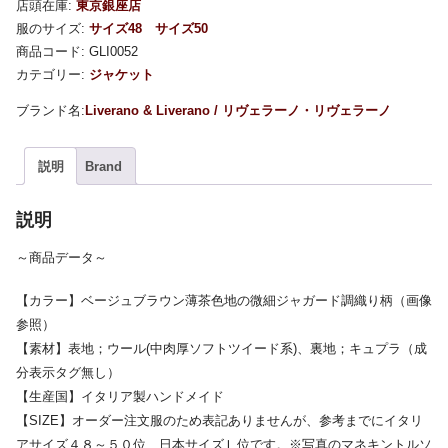
店頭在庫:
東京銀座店
服のサイズ:
サイズ48
サイズ50
商品コード:
GLI0052
カテゴリー:
ジャケット
Liverano & Liverano / リヴェラーノ・リヴェラーノ
説明
Brand
説明
～商品データ～
【カラー】ベージュブラウン薄茶色地の微細ジャガード調織り柄（画像
参照）
【素材】表地；ウール(中肉厚ソフトツイード系)、裏地；キュプラ（成
分表示タグ無し）
【生産国】イタリア製ハンドメイド
【SIZE】オーダー注文服のため表記ありませんが、参考までにイタリ
アサイズ４８～５０位、日本サイズＬ位です。※写真のマネキントルソ