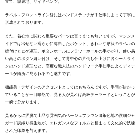
立て、総裏地、サイドベンツ。
ラペル～フロントライン縁にはハンドステッチが手仕事によって丁寧に
形成されております。
また、着心地に関わる重要なパーツは言うまでも無いですが、マシンメ
イドでは出せない滑らかに湾曲したポケット、きれいな形状のラペルの
縫付けとヒゲ処理、ボタンホールにフラワーホールの手かがり、使い易
い高さのボタン縫い付け、そして背中心の片倒し仕上げに各シームライ
ンのハンド処理など、高度な職人技のハンドワーク手仕事によるディテ
ールが随所に見られるのも魅力です。
機能美・デザインのアクセントとしてはもちろんですが、手間が掛かっ
ていることが一目瞭然で、見る人が見れば高級テーラードということが
一瞬で分かります。
見るからに洒脱で上品な雰囲気のベージュブラウン薄茶色地の微細ジャ
ガード調織り柄生地が、エレガンスなフォルムと相まって文化的で洗練
された印象を与えます。