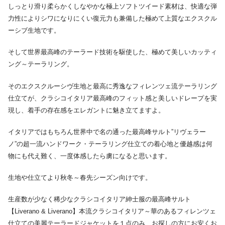
しっとり滑り柔らかくしなやかな極上ソフトツイード素材は、快適な弾
力性によりシワになりにくい復元力も兼備した極めて上質なエクスクル
ーシブ生地です。
そして世界最高峰のテーラード技術を駆使した、極めて美しいカッティ
ング～テーラリング。
そのエクスクルーシヴ生地と最高に秀逸なフィレンツェ流テーラリング
仕立てが、クラシコイタリア最高峰のフィット感と美しいドレープを実
現し、着手の存在感をエレガントに魅き立てますよ。
イタリアではもちろん世界中で名の通った最高峰サルト”リヴェラー
ノ”の超一流ハンドワーク・テーラリング仕立ての着心地と優越感は何
物にも代え難く、一度体感したら虜になると思います。
生地や仕立てより秋冬～春先シーズン向けです。
生産数が少なく稀少なクラシコイタリア紳士服の最高峰サルト
【Liverano & Liverano】本流クラシコイタリア～華のあるフィレンツェ
仕立ての美麗テーラードジャケットを１点のみ、お探しの方にお安くお