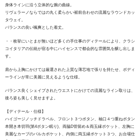
身体ラインに沿う立体的な腕の曲線。
リヴェラーノならではの丸く柔らかい裾前合わせの流麗なラウンドカッ
タウェイ。
バランスの良い颯爽とした着丈。
・・枚挙にいとまが無いほど多くの手仕事のディテールにより、クラシ
コイタリアの伝統が宿る中にハイセンスで都会的な雰囲気を醸し出しま
す。
肩から上胸にかけては厳選された上質な薄芯地で張りを持たせ、ボディ
ーラインが常に美麗に見えるような仕様。
バランス良くシェイプされたウエストにかけての流麗なライン取りは、
後ろ姿も美しく見せますよ。
【ディテール・仕様】
ハイゴージノッチドラペル、フロント３つボタン、袖口４つ重ねボタン
本開き本切羽(第4ボタン眠り)、両脇D管留め＆両玉縁ポケット、左胸に
美麗なカーブのバルカポケット、内側に両玉縁ポケット３つ、お台場仕