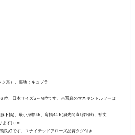
ック系）、裏地；キュプラ
４６位、日本サイズS～M位です。※写真のマネキントルソーは
脇下幅)、最小身幅45、肩幅44.5(肩先間直線距離)、袖丈
ります)ｃｍ
状態良好です。ユナイテッドアローズ品質タグ付き