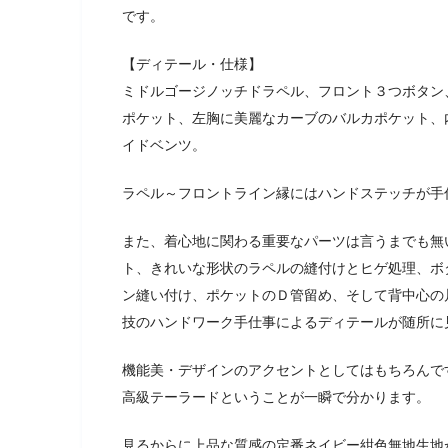
です。
【ディテール・仕様】
ミドルゴージノッチドラペル、フロント３つボタン
ポケット、左胸に美麗なカーブのバルカポケット、
イドベンツ。
ラペル～フロントライン縁にはハンドステッチが手
また、着心地に関わる重要なパーツは言うまでも無
ト、きれいな形状のラペルの縫付けとヒゲ処理、ボ
ン縫い付け、ポケットのＤ管留め、そして背中心の
技のハンドワーク手仕事によるディテールが随所に
機能美・デザインのアクセントとしてはもちろんで
高級テーラードということが一瞬で分かります。
見るからに上品な質感の定番ネイビー紺色無地生地