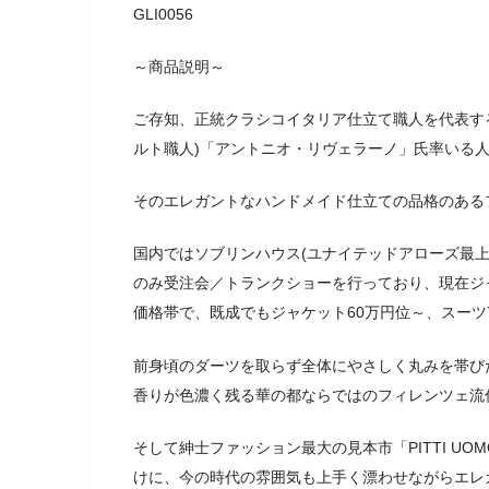
GLI0056
～商品説明～
ご存知、正統クラシコイタリア仕立て職人を代表す
ルト職人)「アントニオ・リヴェラーノ」氏率いる人気サル
そのエレガントなハンドメイド仕立ての品格のある
国内ではソブリンハウス(ユナイテッドアローズ最
のみ受注会／トランクショーを行っており、現在ジャ
価格帯で、既成でもジャケット60万円位～、スーツ
前身頃のダーツを取らず全体にやさしく丸みを帯び
香りが色濃く残る華の都ならではのフィレンツェ流
そして紳士ファッション最大の見本市「PITTI U
けに、今の時代の雰囲気も上手く漂わせながらエレ