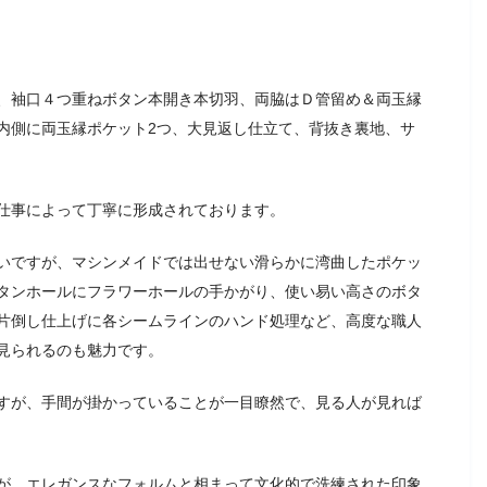
、袖口４つ重ねボタン本開き本切羽、両脇はＤ管留め＆両玉縁
内側に両玉縁ポケット2つ、大見返し仕立て、背抜き裏地、サ
仕事によって丁寧に形成されております。
いですが、マシンメイドでは出せない滑らかに湾曲したポケッ
タンホールにフラワーホールの手かがり、使い易い高さのボタ
片倒し仕上げに各シームラインのハンド処理など、高度な職人
見られるのも魅力です。
すが、手間が掛かっていることが一目瞭然で、見る人が見れば
が、エレガンスなフォルムと相まって文化的で洗練された印象