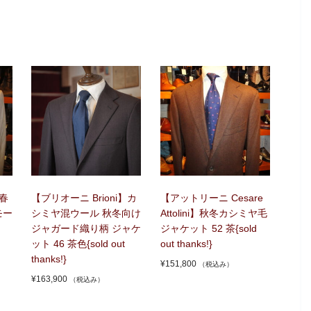
】春
【ブリオーニ Brioni】カ
【アットリーニ Cesare
モー
シミヤ混ウール 秋冬向け
Attolini】秋冬カシミヤ毛
ジャガード織り柄 ジャケ
ジャケット 52 茶{sold
ット 46 茶色{sold out
out thanks!}
thanks!}
¥
151,800
（税込み）
¥
163,900
（税込み）