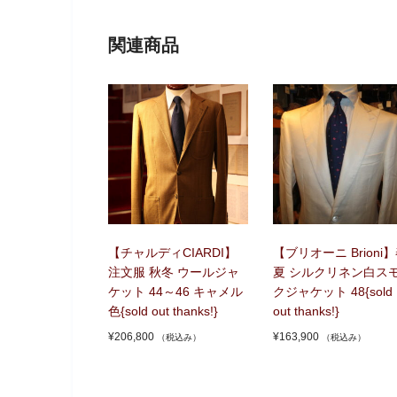
関連商品
【チャルディCIARDI】
【ブリオーニ Brioni
注文服 秋冬 ウールジャ
夏 シルクリネン白ス
ケット 44～46 キャメル
クジャケット 48{sold
色{sold out thanks!}
out thanks!}
¥
206,800
¥
163,900
（税込み）
（税込み）