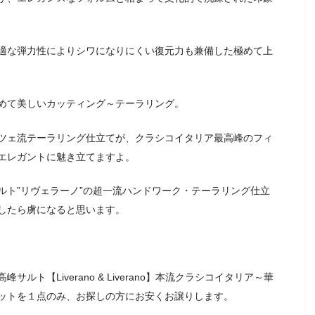
適な弾力性によりシワになりにくい復元力も兼備した極めて上
めて美しいカッティング～テーラリング。
ツェ流テーラリング仕立てが、クラシコイタリア最高峰のフィ
エレガントに魅き立てますよ。
ルト”リヴェラーノ”の超一流ハンドワーク・テーラリング仕立
したら虜になると思います。
ト【Liverano & Liverano】本流クラシコイタリア～華
ットを１点のみ、お探しの方にお安くお譲りします。