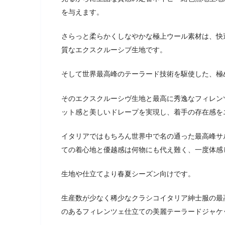
を与えます。
さらっと柔らかくしなやかな極上ウール素材は、快
質なエクスクルーシブ生地です。
そして世界最高峰のテーラード技術を駆使した、極
そのエクスクルーシヴ生地と最高に秀逸なフィレン
ット感と美しいドレープを実現し、着手の存在感を
イタリアではもちろん世界中で名の通った最高峰サ
ての着心地と優越感は何物にも代え難く、一度体感
生地や仕立てより春夏シーズン向けです。
生産数が少なく稀少なクラシコイタリア紳士服の最高峰サル
のあるフィレンツェ仕立ての美麗テーラードジャケ