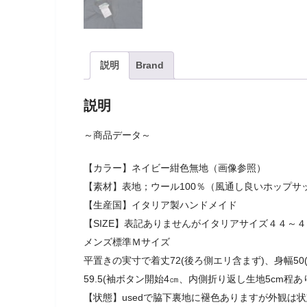
説明
Brand
説明
～商品データ～
【カラー】ネイビー紺色無地（画像参照）
【素材】表地；ウール100％（風通し良いホップサ
【生産国】イタリア製ハンドメイド
【SIZE】表記ありませんがイタリアサイズ４４～
メンズ標準Ｍサイズ
平置きの実寸で着丈72(後ろ側エリ含まず)、身幅50(
59.5(袖ボタン開始4㎝、内側折り返し生地5cm程あ
【状態】usedで脇下裏地に褪色ありますが外観は