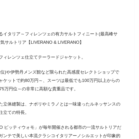
るイタリア～フィレンツェの有力サルトフィニート(最高峰サ
トリア【LIVERANO & LIVERANO】
フィレンツェ仕立てテーラードジャケット。
上位)や伊勢丹メンズ館など限られた高感度セレクトショップで
ケットで約80万円～、スーツは最低でも100万円以上からの
75万円位～の非常に高額な貴重品です。
た立体縫製は、ナポリやミラノとは一味違ったルネッサンスの
仕立ての特長。
OMO ピッティウォモ」が毎年開催される都市の一流サルトリアだ
ガンテで美しい本流クラシコイタリアーノシルエットが印象的