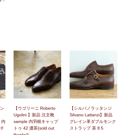
ン
【ウゴリーニ Roberto
【シルバノラッタンジ
Ugolini 】新品 注文靴
Silvano Lattanzi】新品
】内
sample 内羽根キャップ
グレイン革ダブルモンク
チ
トゥ 42 濃茶{sold out
ストラップ 茶 8.5
thanks!}