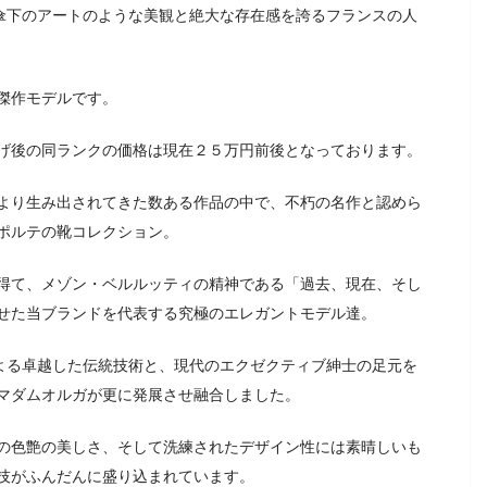
プ傘下のアートのような美観と絶大な存在感を誇るフランスの人
傑作モデルです。
げ後の同ランクの価格は現在２５万円前後となっております。
より生み出されてきた数ある作品の中で、不朽の名作と認めら
ポルテの靴コレクション。
得て、メゾン・ベルルッティの精神である「過去、現在、そし
せた当ブランドを代表する究極のエレガントモデル達。
による卓越した伝統技術と、現代のエクゼクティブ紳士の足元を
マダムオルガが更に発展させ融合しました。
の色艶の美しさ、そして洗練されたデザイン性には素晴しいも
技がふんだんに盛り込まれています。