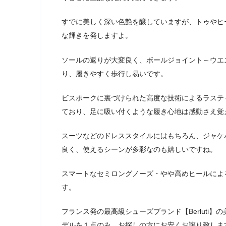
すでに美しく深い色艶を醸していますが、トゥやヒ
な輝きを発しますよ。
ソールの返りが大変良く、ボールジョイント～ウエ
り、履きやすく歩行し易いです。
ビスポークに裏づけられた高度な技術によるラステ
ており、足に吸い付くような履き心地は感動さえ覚
スーツなどのドレススタイルにはもちろん、ジャケ
良く、使えるシーンが多彩なのも嬉しいですね。
スマートなセミロングノーズ・やや高めヒールによ
す。
フランス発の最高級シューズブランド【Berluti
デルを１点のみ、お探しの方にお安くお譲り致しま