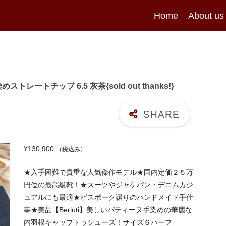
Home
About us
レートチップ 6.5 灰茶{sold out thanks!}
¥
130,900
（税込み）
★入手困難で貴重な人気傑作モデル★国内定価２５万
円位の最高級靴！★スーツやジャケパン・デニムカジ
ュアルにも最適★ビスポーク譲りのハンドメイド手仕
事★美品【Berluti】美しいパティーヌ手染めの華麗な
内羽根キャップトゥシューズ！サイズ６ハーフ