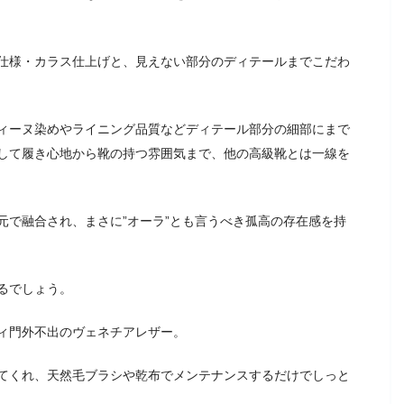
仕様・カラス仕上げと、見えない部分のディテールまでこだわ
ィーヌ染めやライニング品質などディテール部分の細部にまで
して履き心地から靴の持つ雰囲気まで、他の高級靴とは一線を
元で融合され、まさに”オーラ”とも言うべき孤高の存在感を持
るでしょう。
ィ門外不出のヴェネチアレザー。
てくれ、天然毛ブラシや乾布でメンテナンスするだけでしっと