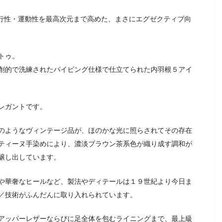
・歩行性・運動性を最高次元まで高めた、まさにエグゼクティブ向
トゥ。
創的で洗練されたパイピング仕様で仕立てられた内羽根５アイ
レガントです。
のようなヴィンテージ品が、ほのかな光に照らされてその存在
ティーヌ手染めにより、濃淡ブラウン茶系色が織り成す調和が
醸し出しています。
や華奢なヒールなど、製法やディテールは１９世紀より今日ま
／技術がふんだんに取り入れられています。
アッパーレザーならびに足全体を包むライニングまで、最上級