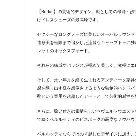
【Berluti】の芸術的デザイン、靴としての機能
けドレスシューズの最高峰です。
セクシーなロングノーズに美しいオーバルラウンド
造形美を極限まで追及した流麗なキャップトゥに独
レットのオックスフォード。
それらの織成すバランスが極めて美しく、究極にエ
そして、永い年月を経て生まれるアンティーク家具
感を醸し出す様を想像させるような独創的ハンドパ
靴という実用を超越したアートとして芸術的感性を
さらに、吸い付きの素晴らしいベヴェルドウエスト
で続くベルルッティのビスポークの高度なノウハウ
ベルルッティならではの卓越したデザインに加え、