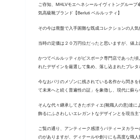
ご存知、MHLVモエヘネシールイヴィトングルー
気高級靴ブランド【Berluti ベルルッティ】
その今は廃盤で入手困難な既成コレクションの人気
当時の定価は２０万円位だったと思いますが、値上
かつてベルルッティがビスポーク専門店であった頃
れたデザインを厳選して集め、落し込まれたプレタ
今なおパリのメゾンに残されている名作から閃きを
て未来へと続く普遍性の証」を象徴し、現代に蘇ら
そんな代々継承してきたボティエ(靴職人の意)達
飾るにふさわしいエレガントなデザインとを現当主
ご覧の通り、アンティーク感漂うパティーヌカラー
のがありますが、ディテールや創りにも高度な職人