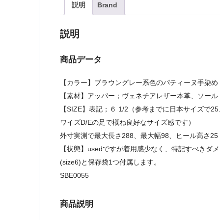
説明
Brand
説明
商品データ
【カラー】ブラウングレー系色のパティーヌ手染め
【素材】アッパー；ヴェネチアレザー本革、ソール
【SIZE】表記；６ 1/2（参考までに日本サイズで25
ワイズD/Eの足で概ね良好なサイズ感です）
外寸実測で最大長さ288、最大幅98、ヒール高さ25
【状態】usedですが着用感少なく、特記すべきダ
(size6)と保存袋1つ付属します。
SBE0055
商品説明