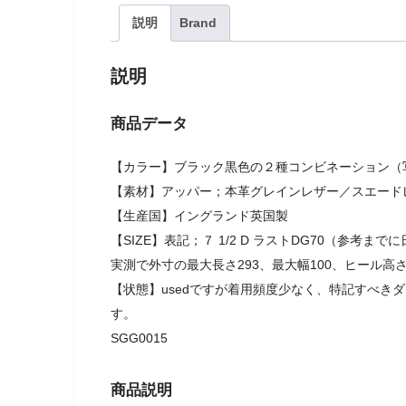
説明
Brand
説明
商品データ
【カラー】ブラック黒色の２種コンビネーション（
【素材】アッパー；本革グレインレザー／スエード
【生産国】イングランド英国製
【SIZE】表記；７ 1/2 D ラストDG70（参考ま
実測で外寸の最大長さ293、最大幅100、ヒール高さ
【状態】usedですが着用頻度少なく、特記すべき
す。
SGG0015
商品説明