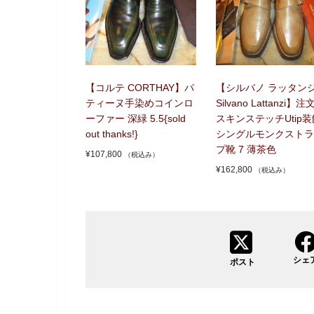
【コルテ CORTHAY】パ
【シルバノ ラッタン
ティーヌ手染めコインロ
Silvano Lattanzi】注
ーファー 深緑 5.5{sold
スキンステッチUtip装
out thanks!}
シングルモンクストラ
プ靴 7 薄茶色
¥
107,800
（税込み）
¥
162,800
（税込み）
シェ
ポスト