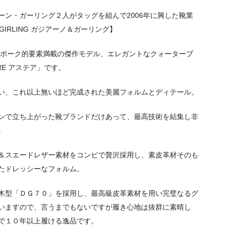
ン・ガーリング２人がタッグを組んで2006年に興した靴業
IRLING ガジアーノ＆ガーリング】
でもビスポーク的要素満載の傑作モデル、エレガントなクォーターブ
RE アステア」です。
い、これ以上無いほど完成された美麗フォルムとディテール。
ンで立ち上がった靴ブランドだけあって、最高技術を結集し非
。
＆スエードレザー素材をコンビで贅沢採用し、素皮革材そのも
たドレッシーなフォルム。
木型「ＤＧ７０」を採用し、最高級皮革素材を用い完璧なるグ
いますので、言うまでもないですが履き心地は抜群に素晴し
で１０年以上履ける逸品です。