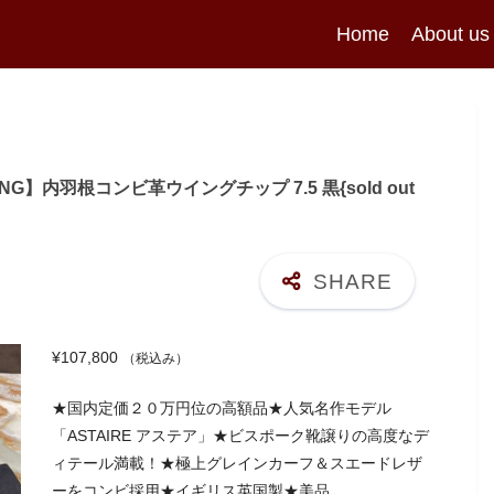
Home
About us
NG】内羽根コンビ革ウイングチップ 7.5 黒{sold out
¥
107,800
（税込み）
★国内定価２０万円位の高額品★人気名作モデル
「ASTAIRE アステア」★ビスポーク靴譲りの高度なデ
ィテール満載！★極上グレインカーフ＆スエードレザ
ーをコンビ採用★イギリス英国製★美品