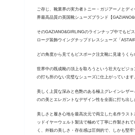
ご存じ、靴業界の実力者トニー・ガジアーノとディー
界最高品質の英国靴シューズブランド【GAZIANO&G
そのGAZIANO&GIRLINGのラインナップ中
ローグ装飾ウイングチップドレスシューズ「ASTAI
どの角度から見てもビスポーク注文靴に見違うくら
世界中の既成靴の頂上を取ろうという壮大なビジョ
の打ち所のない完璧なシューズに仕上がっています
美しく上質な深みと色艶のある極上グレインレザー
のの美とエレガントなデザイン性を全面に打ち出し
美しさと履き心地を最高次元で両立した名作ラスト
ッドイヤーウェルト製法で極めて丁寧に作製されて
く、外観の美しさ・存在感は圧倒的で、しかも堅牢