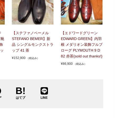
ジ
【ステファノベーメル
【エドワードグリーン
文靴
STEFANO BEMER】新
EDWARD GREEN】内羽
飾
品 シングルモンクストラ
根 メダリオン装飾フルブ
ッ
ップ 41 茶
ローグ PLYMOUTH 9 D
82 赤茶{sold out thanks!}
¥
152,900
（税込み）
¥
86,900
（税込み）
ア
はてブ
LINE