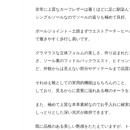
非常に上質なカーフレザーは履くほどに足に馴染ん
シングルソールなのでソールの返りも極めて良好。
ボールジョイント～土踏まずウエストアーチ～ヒー
で履きやすく歩行し易いです。
グラマラスな立体フォルムの美しさ、作り込まれた
さ、ソール裏のフィドルバックウエスト、ヒドゥン
ど、外観からは見えない部分やディテールまで品質
それゆえ靴としての実用的機能はもちろんのこと、
しており、見るからに貴賓に溢れある種のオーラを
また、極めて上質な本革素材なのでお手入れに確実
しっとりとした深い光沢が維持できます。
既に品格のある美しい艶感をたたえていますが、ト