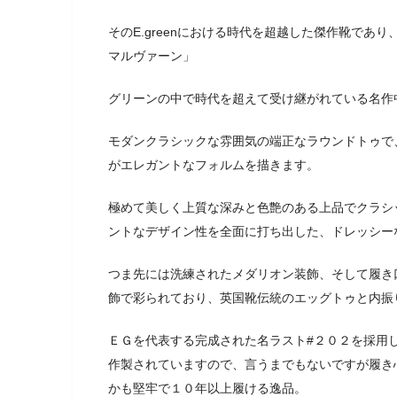
そのE.greenにおける時代を超越した傑作靴であり
マルヴァーン」
グリーンの中で時代を超えて受け継がれている名作
モダンクラシックな雰囲気の端正なラウンドトゥで
がエレガントなフォルムを描きます。
極めて美しく上質な深みと色艶のある上品でクラシ
ントなデザイン性を全面に打ち出した、ドレッシー
つま先には洗練されたメダリオン装飾、そして履き
飾で彩られており、英国靴伝統のエッグトゥと内振
ＥＧを代表する完成された名ラスト#２０２を採用
作製されていますので、言うまでもないですが履き
かも堅牢で１０年以上履ける逸品。