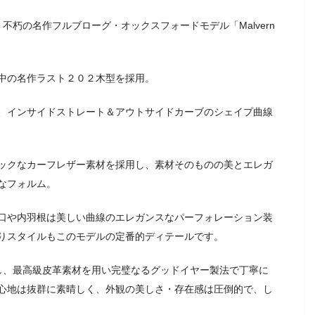
、不朽の名作フルブローグ・オックスフォードモデル「Malvern
中の名作ラスト２０２木型を採用。
、インサイドストレート＆アウトサイドカーブのシェイプ曲線
ックなカーフレザー素材を採用し、素材そのものの美とエレガ
なフォルム。
口や内羽根は美しい曲線のエレガンスなパーフォレーション装
りスタイルもこのモデルの定番的ディテールです。
し、最高級皮革素材を用い完璧なるグッドイヤー製法で丁寧に
心地は抜群に素晴しく、外観の美しさ・存在感は圧倒的で、し