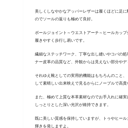
美しくしなやかなアッパーレザーは履くほどに足に
のでソールの返りも極めて良好。
ボールジョイント～ウエストアーチ～ヒールカップ
履きやすく歩行し易いです。
繊細なステッチワーク、丁寧な出し縫いやコバの処
ナー皮革の品質など、外観からは見えない部分やデ
それゆえ靴としての実用的機能はもちろんのこと、
して素晴しい出来映えで見るからにノーブルで高貴
また、極めて上質な本革素材なのでお手入れに確実
しっとりとした深い光沢が維持できます。
既に美しい質感を保持していますが、トゥやヒール
輝きを発しますよ。