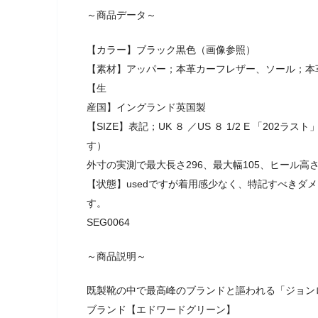
～商品データ～
【カラー】ブラック黒色（画像参照）
【素材】アッパー；本革カーフレザー、ソール；本
【生
産国】イングランド英国製
【SIZE】表記；UK ８ ／US ８ 1/2 E 「202
す）
外寸の実測で最大長さ296、最大幅105、ヒール高さ
【状態】usedですが着用感少なく、特記すべきダ
す。
SEG0064
～商品説明～
既製靴の中で最高峰のブランドと謳われる「ジョン
ブランド【エドワードグリーン】