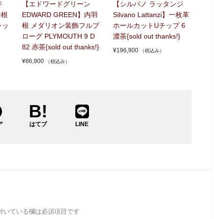
ジ
【エドワードグリーン
【シルバノ ラッタンジ
羽根
EDWARD GREEN】内羽
Silvano Lattanzi】一枚革
ャッ
根 メダリオン装飾フルブ
ホールカットUチップ 6
ローグ PLYMOUTH 9 D
濃茶{sold out thanks!}
82 赤茶{sold out thanks!}
¥
196,900
（税込み）
¥
86,900
（税込み）
ア
はてブ
LINE
付いている欄は必須項目です