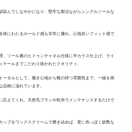
馴染んでしなやかになり、堅牢な製法ながらシングルソールな
全体にわたるホールド感も非常に優れ、心地良いフィット感で
理、ソール裏のヒドゥンチャネル仕様に半カラス仕上げ、ライ
ィテールまでこだわり抜かれたクオリティ。
トータルとして、履き心地から靴の持つ雰囲気まで、一線を画
な品格に溢れています。
に応えてくれ、天然毛ブラシや乾布でメンテナンスするだけで
カップをワックスクリームで磨き込めば、更に色っぽく妖艶な