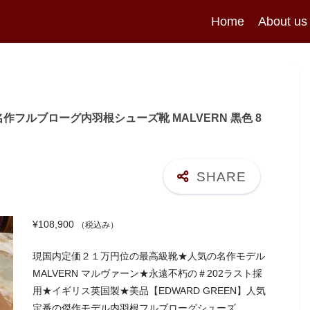
Home
About us
名作フルブローグ内羽根シューズ靴 MALVERN 黒色 8
¥
108,900
（税込み）
現国内定価２１万円位の最高級靴★人気の名作モデル
MALVERN マルヴァーン★永遠不朽の＃202ラスト採
用★イギリス英国製★美品【EDWARD GREEN】人気
定番の傑作モデル内羽根フルブローグシューズ