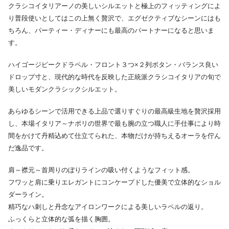
クラシコイタリアーノの美しいシルエットと極上のフィッティングによ
り普段使いとしてはこの上無く贅沢で、エグゼクティブなシーンにはも
ちろん、パーティー・ディナーにも最高のパートナーになると思いま
す。
ハイゴージピークドラペル・フロント３つ×２列ボタン・バランス良い
ドロップ寸と、現代的な時代を反映した正統派クラシコイタリアの旬で
美しいモダンクラシックシルエット。
あらゆるシーンで活用できる上品で選りすぐりの最高級生地を贅沢採用
し、本場イタリア～ナポリの世界で最も腕の立つ職人に手仕事により時
間をかけて丹精込めて仕立てられた、本物だけが持ちえるオーラを佇ん
だ逸品です。
肩～襟元～首周りのぼりラインの吸い付くようなフィット感。
フワッと肩に乗りエレガントにコンケープドした優美で立体的なショル
ダーライン。
精巧なハ刺しと丹念なアイロンワークによる美しいラペルの返り。
ふっくらと立体的な弧を描く胸囲。