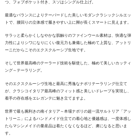
つ、フォブポケット付き、スソはシングル仕上げ。
最適なバランスによりテーパードした美しいモダンクラシックシルエッ
トで、腰回りの立体感で履きやすい上に脚が長くスマートに見えます。
サラッと柔らかくしなやかな肌触りのファインウール素材は、快適な弾
力性によりシワになりにくい復元力も兼備した極めて上質な、アットリ
ーニだからこそのエクスクルーシブ生地です。
そして世界最高峰のテーラード技術を駆使した、極めて美しいカッティ
ング～テーラリング。
そのエクスクルーシヴ生地と最高に秀逸なナポリテーラリング仕立て
が、クラシコイタリア最高峰のフィット感と美しいドレープを実現し、
着手の存在感をエレガンテに魅き立てますよ。
世界で最も腕利きの南イタリア～本場ナポリの超一流サルトリア「アッ
トリーニ」によるハンドメイド仕立ての着心地と優越感は、一度体感し
たらマシンメイドの量産品は着たくなくなるほど、虜になると思いま
す。