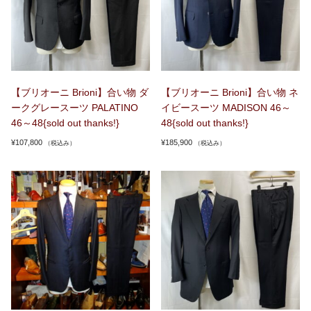
【ブリオーニ Brioni】合い物 ダ
【ブリオーニ Brioni】合い物 ネ
ークグレースーツ PALATINO
イビースーツ MADISON 46～
46～48{sold out thanks!}
48{sold out thanks!}
¥
107,800
¥
185,900
（税込み）
（税込み）