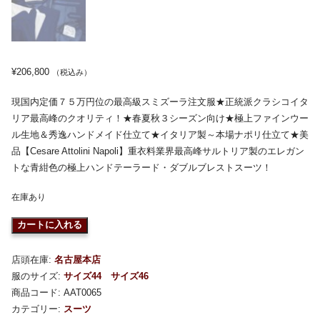
¥
206,800
（税込み）
現国内定価７５万円位の最高級スミズーラ注文服★正統派クラシコイタ
リア最高峰のクオリティ！★春夏秋３シーズン向け★極上ファインウー
ル生地＆秀逸ハンドメイド仕立て★イタリア製～本場ナポリ仕立て★美
品【Cesare Attolini Napoli】重衣料業界最高峰サルトリア製のエレガン
トな青紺色の極上ハンドテーラード・ダブルブレストスーツ！
在庫あり
カートに入れる
店頭在庫:
名古屋本店
服のサイズ:
サイズ44
サイズ46
商品コード:
AAT0065
カテゴリー:
スーツ