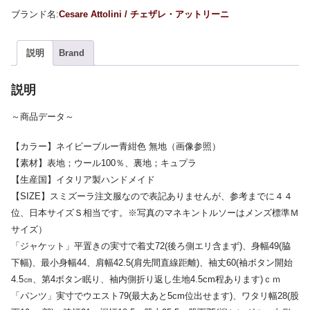
Cesare Attolini / チェザレ・アットリーニ
説明
Brand
説明
～商品データ～
【カラー】ネイビーブルー青紺色 無地（画像参照）
【素材】表地；ウール100％、裏地；キュプラ
【生産国】イタリア製ハンドメイド
【SIZE】スミズーラ注文服なので表記ありませんが、参考までに４４
位、日本サイズＳ相当です。※写真のマネキントルソーはメンズ標準Ｍ
サイズ）
「ジャケット」平置きの実寸で着丈72(後ろ側エリ含まず)、身幅49(脇
下幅)、最小身幅44、肩幅42.5(肩先間直線距離)、袖丈60(袖ボタン開始
4.5㎝、第4ボタン眠り、袖内側折り返し生地4.5cm程あります)ｃｍ
「パンツ」実寸でウエスト79(最大あと5cm位出せます)、ワタリ幅28(股