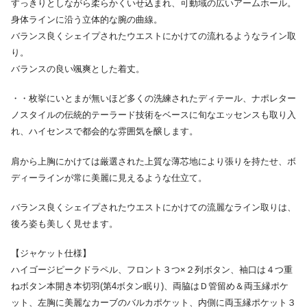
すっきりとしながら柔らかくいせ込まれ、可動域の広いアームホール。
身体ラインに沿う立体的な腕の曲線。
バランス良くシェイプされたウエストにかけての流れるようなライン取
り。
バランスの良い颯爽とした着丈。
・・枚挙にいとまが無いほど多くの洗練されたディテール、ナポレター
ノスタイルの伝統的テーラード技術をベースに旬なエッセンスも取り入
れ、ハイセンスで都会的な雰囲気を醸します。
肩から上胸にかけては厳選された上質な薄芯地により張りを持たせ、ボ
ディーラインが常に美麗に見えるような仕立て。
バランス良くシェイプされたウエストにかけての流麗なライン取りは、
後ろ姿も美しく見せます。
【ジャケット仕様】
ハイゴージピークドラペル、フロント３つ×２列ボタン、袖口は４つ重
ねボタン本開き本切羽(第4ボタン眠り)、両脇はＤ管留め＆両玉縁ポケ
ット、左胸に美麗なカーブのバルカポケット、内側に両玉縁ポケット３