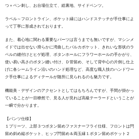
つ＋ペン刺し、お台場仕立て、総裏地、サイドベンツ。
ラペル～フロントライン、ポケット縁にはハンドステッチが手仕事によ
って丁寧に形成されております。
また、着心地に関わる重要なパーツは言うまでも無いですが、マシンメ
イドでは出せない滑らかに湾曲したバルカポケット、きれいな形状のラ
ペルの縫付けとヒゲ処理、ボタンホールにフラワーホールの手かがり、
使い易い高さのボタン縫い付け、Ｄ管留め、そして背中心の片倒し仕上
げに各シームライン沿いのハンド処理など、高度な職人技のハンドワー
ク手仕事によるディテールが随所に見られるのも魅力です。
機能美・デザインのアクセントとしてはもちろんですが、手間が掛かっ
ていることが一目瞭然で、見る人が見れば高級テーラードということが
一瞬で分かります。
【パンツ仕様】
１プリーツ、上部３つボタン留めファスナーフライ仕様、フロントは閂
留め斜め縦ポケット、ヒップ閂留め＆両玉縁１ボタン留めポケット２