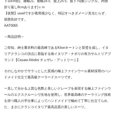
下10cm部)、膝幅21、裾幅18.5、股上25.5、股下75(裾シングル、内側
折り返し8cmあります)ｃｍ
【状態】usedですが着用感少なく、特記すべきダメージ見当たらず、
状態良好です。
AAT0065
～商品説明～
ご存知、紳士重衣料の最高峰であるKitonキートンと双璧を成し、イタ
リアクラシコの頂点に君臨する南イタリア・ナポリの有力サルトリアブ
ランド【Cesare Attolini チェザレ・アットリーニ】
そのしなやかでサラっとした質感の極上ファインウール素材採用のハン
ドメイド仕立て最高級テーラードスーツです。
一見して分かる上質な色艶と美しいドレープを表現する極上ファインウ
ールのエクスクルーシヴ生地を使用し、世界最高峰のテーラリング技術
を持つ職人の手仕事によってハンドメイドで極めて丁寧に仕立てられ
た、まさにクラシコイタリア最高品質の美しいスーツ。