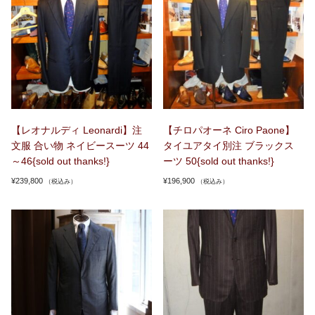
【レオナルディ Leonardi】注
【チロパオーネ Ciro Paone】
文服 合い物 ネイビースーツ 44
タイユアタイ別注 ブラックス
～46{sold out thanks!}
ーツ 50{sold out thanks!}
¥
239,800
¥
196,900
（税込み）
（税込み）