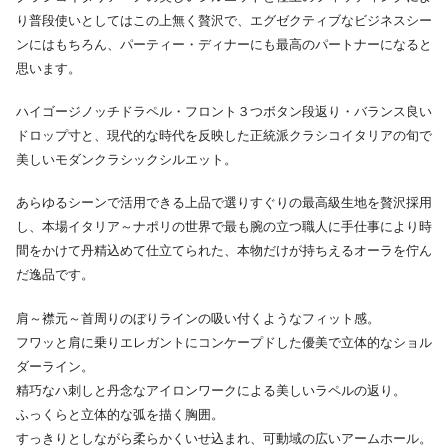
り普段使いとしてはこの上無く贅沢で、エグゼクティブなビジネスシー
ンにはもちろん、パーティー・ディナーにも最高のパートナーになると
思います。
ハイゴージノッチドラペル・フロント３つボタン段返り・バランス良い
ドロップ寸と、現代的な時代を反映した正統派クラシコイタリアの旬で
美しいモダンクラシックシルエット。
あらゆるシーンで活用できる上品で選りすぐりの最高級生地を贅沢採用
し、本場イタリア～ナポリの世界で最も腕の立つ職人に手仕事により時
間をかけて丹精込めて仕立てられた、本物だけが持ちえるオーラを佇ん
だ逸品です。
肩～襟元～首周りのぼりラインの吸い付くようなフィット感。
フワッと肩に乗りエレガントにコンケープドした優美で立体的なショル
ダーライン。
精巧なハ刺しと丹念なアイロンワークによる美しいラペルの返り。
ふっくらと立体的な弧を描く胸囲。
すっきりとしながら柔らかくいせ込まれ、可動域の広いアームホール。