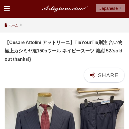
Japanese
▼
ホーム
【Cesare Attolini アットリーニ】TieYourTie別注 合い物
極上カシミヤ混150sウール ネイビースーツ 濃紺 52{sold
out thanks!}