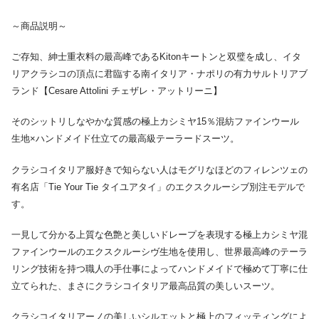
～商品説明～
ご存知、紳士重衣料の最高峰であるKitonキートンと双璧を成し、イタ
リアクラシコの頂点に君臨する南イタリア・ナポリの有力サルトリアブ
ランド【Cesare Attolini チェザレ・アットリーニ】
そのシットリしなやかな質感の極上カシミヤ15％混紡ファインウール
生地×ハンドメイド仕立ての最高級テーラードスーツ。
クラシコイタリア服好きで知らない人はモグリなほどのフィレンツェの
有名店「Tie Your Tie タイユアタイ」のエクスクルーシブ別注モデルで
す。
一見して分かる上質な色艶と美しいドレープを表現する極上カシミヤ混
ファインウールのエクスクルーシヴ生地を使用し、世界最高峰のテーラ
リング技術を持つ職人の手仕事によってハンドメイドで極めて丁寧に仕
立てられた、まさにクラシコイタリア最高品質の美しいスーツ。
クラシコイタリアーノの美しいシルエットと極上のフィッティングによ