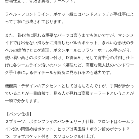
台場仕立て、背抜き裏地、ノーベント。
ラペル～フロントライン、ポケット縁にはハンドステッチが手仕事によ
って丁寧に形成されております。
また、着心地に関わる重要なパーツは言うまでも無いですが、マシンメ
イドでは出せない滑らかに湾曲したバルカポケット、きれいな形状のラ
ペルの縫付けとヒゲ処理、ボタンホールにフラワーホールの手かがり、
使い易い高さのボタン縫い付け、Ｄ管留め、そして背中心の片倒し仕上
げに各シームライン沿いのハンド処理など、高度な職人技のハンドワー
ク手仕事によるディテールが随所に見られるのも魅力です。
機能美・デザインのアクセントとしてはもちろんですが、手間が掛かっ
ていることが一目瞭然で、見る人が見れば高級テーラードということが
一瞬で分かります。
【パンツ仕様】
２プリーツ、ボタンフライのパンチェリーナ仕様、フロントはシームラ
イン沿い閂留め縦ポケット、ヒップは両玉縁１ボタン留めポケット２
つ、フォブポケット付き、スソはシングル仕上げ。