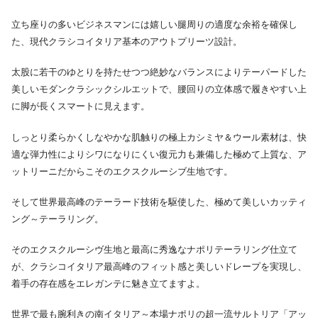
立ち座りの多いビジネスマンには嬉しい腿周りの適度な余裕を確保し
た、現代クラシコイタリア基本のアウトプリーツ設計。
太股に若干のゆとりを持たせつつ絶妙なバランスによりテーパードした
美しいモダンクラシックシルエットで、腰回りの立体感で履きやすい上
に脚が長くスマートに見えます。
しっとり柔らかくしなやかな肌触りの極上カシミヤ＆ウール素材は、快
適な弾力性によりシワになりにくい復元力も兼備した極めて上質な、ア
ットリーニだからこそのエクスクルーシブ生地です。
そして世界最高峰のテーラード技術を駆使した、極めて美しいカッティ
ング～テーラリング。
そのエクスクルーシヴ生地と最高に秀逸なナポリテーラリング仕立て
が、クラシコイタリア最高峰のフィット感と美しいドレープを実現し、
着手の存在感をエレガンテに魅き立てますよ。
世界で最も腕利きの南イタリア～本場ナポリの超一流サルトリア「アッ