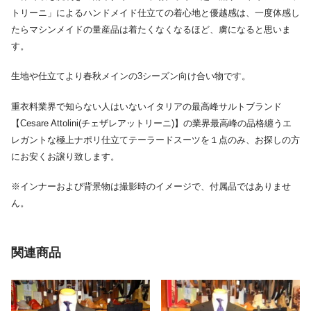
トリーニ」によるハンドメイド仕立ての着心地と優越感は、一度体感し
たらマシンメイドの量産品は着たくなくなるほど、虜になると思いま
す。
生地や仕立てより春秋メインの3シーズン向け合い物です。
重衣料業界で知らない人はいないイタリアの最高峰サルトブランド
【Cesare Attolini(チェザレアットリーニ)】の業界最高峰の品格纏うエ
レガントな極上ナポリ仕立てテーラードスーツを１点のみ、お探しの方
にお安くお譲り致します。
※インナーおよび背景物は撮影時のイメージで、付属品ではありませ
ん。
関連商品