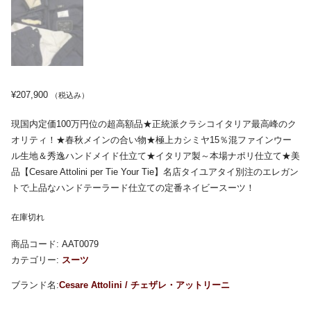
¥
207,900
（税込み）
現国内定価100万円位の超高額品★正統派クラシコイタリア最高峰のク
オリティ！★春秋メインの合い物★極上カシミヤ15％混ファインウー
ル生地＆秀逸ハンドメイド仕立て★イタリア製～本場ナポリ仕立て★美
品【Cesare Attolini per Tie Your Tie】名店タイユアタイ別注のエレガン
トで上品なハンドテーラード仕立ての定番ネイビースーツ！
在庫切れ
商品コード:
AAT0079
カテゴリー:
スーツ
Cesare Attolini / チェザレ・アットリーニ