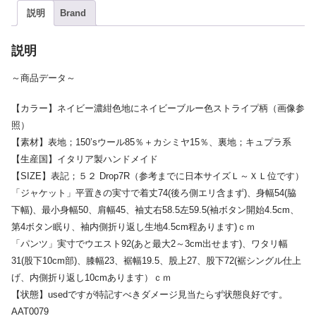
説明
Brand
説明
～商品データ～
【カラー】ネイビー濃紺色地にネイビーブルー色ストライプ柄（画像参
照）
【素材】表地；150’sウール85％＋カシミヤ15％、裏地；キュプラ系
【生産国】イタリア製ハンドメイド
【SIZE】表記；５２ Drop7R（参考までに日本サイズＬ～ＸＬ位です）
「ジャケット」平置きの実寸で着丈74(後ろ側エリ含まず)、身幅54(脇
下幅)、最小身幅50、肩幅45、袖丈右58.5左59.5(袖ボタン開始4.5cm、
第4ボタン眠り、袖内側折り返し生地4.5cm程あります)ｃｍ
「パンツ」実寸でウエスト92(あと最大2～3cm出せます)、ワタリ幅
31(股下10cm部)、膝幅23、裾幅19.5、股上27、股下72(裾シングル仕上
げ、内側折り返し10cmあります）ｃｍ
【状態】usedですが特記すべきダメージ見当たらず状態良好です。
AAT0079