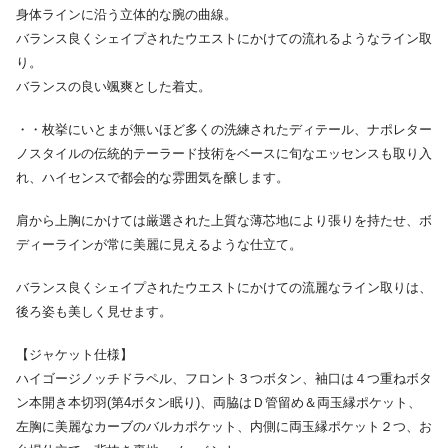
身体ラインに沿う立体的な腕の曲線。
バランス良くシェイプされたウエストにかけての流れるようなライン取
り。
バランスの良い颯爽とした着丈。
・・枚挙にいとまが無いほど多くの洗練されたディテール、ナポレター
ノスタイルの伝統的テーラード技術をベースに旬なエッセンスも取り入
れ、ハイセンスで都会的な雰囲気を醸します。
肩から上胸にかけては厳選された上質な薄芯地により張りを持たせ、ボ
ディーラインが常に美麗に見えるような仕立て。
バランス良くシェイプされたウエストにかけての流麗なライン取りは、
後ろ姿も美しく見せます。
【ジャケット仕様】
ハイゴージノッチドラペル、フロント３つボタン、袖口は４つ重ねボタ
ン本開き本切羽(第4ボタン眠り)、両脇はＤ管留め＆両玉縁ポケット、
左胸に美麗なカーブのバルカポケット、内側に両玉縁ポケット２つ、お