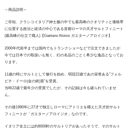
～商品説明～
ご存知、クラシコイタリア紳士服の中でも最高峰のクオリティと価格帯
に位置する政治と経済の中心である首都ローマの天才サルトフィニート
(最高峰の仕立て職人)【Gaetano Aloisio ガエターノアロイジオ】
2000年代前半までは国内でもトランクショーなどで注文できましたが
今では日本での取扱いも無く、幻の名品のごとく希少な逸品となってお
ります。
11歳の時にサルトとして修行を始め、弱冠22歳であの栄誉ある”フォル
ビチ・ドーロ(金の鋏)賞”を受賞。
当時22歳で最年少の受賞でしたが、その記録は今も破られていませ
ん。
その後1990年に27才で独立しローマにアトリエを構えた天才的サルト
フィニートが「ガエターノアロイジオ」なのです。
イタリア全土には約8000軒のサルトリアがあったそうで、そのサルト