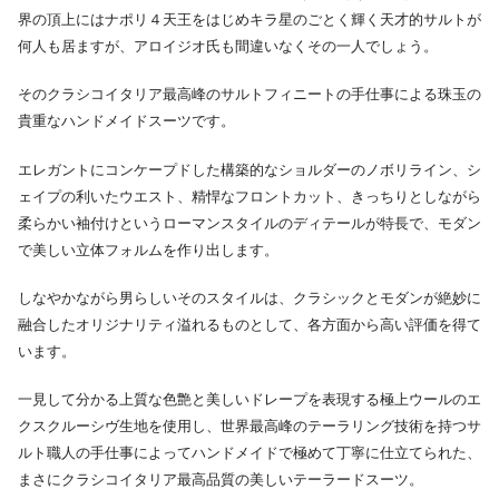
界の頂上にはナポリ４天王をはじめキラ星のごとく輝く天才的サルトが
何人も居ますが、アロイジオ氏も間違いなくその一人でしょう。
そのクラシコイタリア最高峰のサルトフィニートの手仕事による珠玉の
貴重なハンドメイドスーツです。
エレガントにコンケープドした構築的なショルダーのノボリライン、シ
ェイプの利いたウエスト、精悍なフロントカット、きっちりとしながら
柔らかい袖付けというローマンスタイルのディテールが特長で、モダン
で美しい立体フォルムを作り出します。
しなやかながら男らしいそのスタイルは、クラシックとモダンが絶妙に
融合したオリジナリティ溢れるものとして、各方面から高い評価を得て
います。
一見して分かる上質な色艶と美しいドレープを表現する極上ウールのエ
クスクルーシヴ生地を使用し、世界最高峰のテーラリング技術を持つサ
ルト職人の手仕事によってハンドメイドで極めて丁寧に仕立てられた、
まさにクラシコイタリア最高品質の美しいテーラードスーツ。