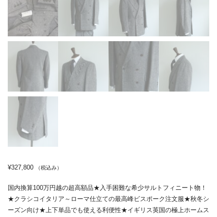
¥
327,800
（税込み）
国内換算100万円越の超高額品★入手困難な希少サルトフィニート物！
★クラシコイタリア～ローマ仕立ての最高峰ビスポーク注文服★秋冬シ
ーズン向け★上下単品でも使える利便性★イギリス英国の極上ホームス