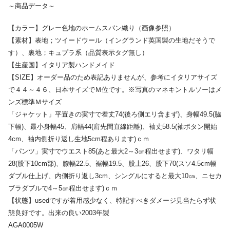
～商品データ～
【カラー】グレー色地のホームスパン織り（画像参照）
【素材】表地；ツイードウール（イングランド英国製の生地だそうで
す）、裏地；キュプラ系（品質表示タグ無し）
【生産国】イタリア製ハンドメイド
【SIZE】オーダー品のため表記ありませんが、参考にイタリアサイズ
で４４～４６、日本サイズでＭ位です。※写真のマネキントルソーはメ
ンズ標準Ｍサイズ
「ジャケット」平置きの実寸で着丈74(後ろ側エリ含まず)、身幅49.5(脇
下幅)、最小身幅45、肩幅44(肩先間直線距離)、袖丈58.5(袖ボタン開始
4cm、袖内側折り返し生地5cm程あります)ｃｍ
「パンツ」実寸でウエスト85(あと最大2～3㎝程出せます)、ワタリ幅
28(股下10cm部)、膝幅22.5、裾幅19.5、股上26、股下70(スソ4.5cm幅
ダブル仕上げ、内側折り返し3cm、シングルにすると最大10㎝、ニセカ
ブラダブルで4～5㎝程出せます)ｃｍ
【状態】usedですが着用感少なく、特記すべきダメージ見当たらず状
態良好です。出来の良い2003年製
AGA0005W