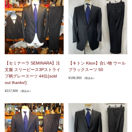
【セミナーラ SEMINARA】注
【キトン Kiton】合い物 ウール
文服 スリーピース3Pストライ
ブラックスーツ 50
プ柄グレースーツ 44位{sold
¥
196,900
（税込み）
out thanks!}
¥
217,800
（税込み）