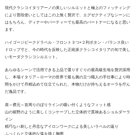
現代クラシコイタリアーノの美しいシルエットと極上のフィッティング
により普段使いとしてはこの上無く贅沢で、エグゼクティブなシーンに
はもちろん、ディナーやパーティーでも最高のパートナーになると思い
ます。
ハイゴージピークドラペル・フロント３つ×２列ボタン・バランス良い
ドロップ寸と、今の時代を反映した正統派クラシコイタリアの旬で美し
いモーダクラシコシルエット。
あらゆるシーンで活用できる上品で選りすぐりの最高級生地を贅沢採用
し、本場イタリア～ローマの世界で最も腕の立つ職人の手仕事により時
間をかけて丹精込めて仕立てられた、本物だけが持ちえるオーラを佇ん
だ逸品です。
肩～襟元～首周りのぼりラインの吸い付くようなフィット感
山の裾野のように美しくコンケープした立体的で貫禄あるショルダーラ
イン
精巧なハ刺しと丹念なアイロンワークによる美しいラペルの返り
ふっくらと立体的な弧を描く胸囲