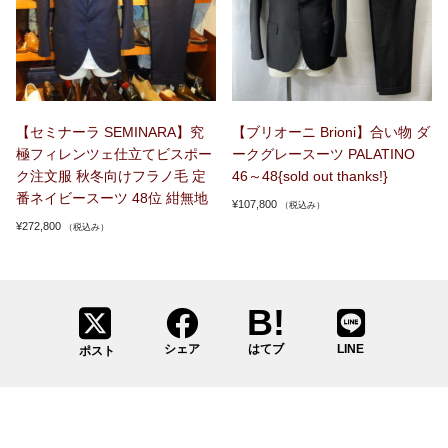
【セミナーラ SEMINARA】究
【ブリオーニ Brioni】合い物 ダ
極フィレンツェ仕立てビスポー
ークグレースーツ PALATINO
ク注文服 秋冬向けフラノ毛 定
46～48{sold out thanks!}
番ネイビースーツ 48位 紺無地
¥
107,800
（税込み）
¥
272,800
（税込み）
シェア
はてブ
LINE
ポスト