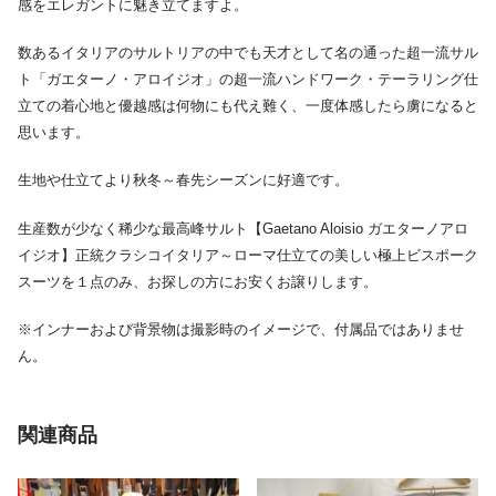
感をエレガントに魅き立てますよ。
数あるイタリアのサルトリアの中でも天才として名の通った超一流サル
ト「ガエターノ・アロイジオ」の超一流ハンドワーク・テーラリング仕
立ての着心地と優越感は何物にも代え難く、一度体感したら虜になると
思います。
生地や仕立てより秋冬～春先シーズンに好適です。
生産数が少なく稀少な最高峰サルト【Gaetano Aloisio ガエターノアロ
イジオ】正統クラシコイタリア～ローマ仕立ての美しい極上ビスポーク
スーツを１点のみ、お探しの方にお安くお譲りします。
※インナーおよび背景物は撮影時のイメージで、付属品ではありませ
ん。
関連商品