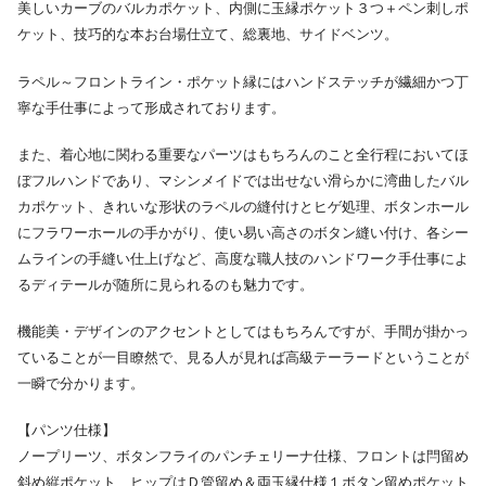
美しいカーブのバルカポケット、内側に玉縁ポケット３つ＋ペン刺しポ
ケット、技巧的な本お台場仕立て、総裏地、サイドベンツ。
ラペル～フロントライン・ポケット縁にはハンドステッチが繊細かつ丁
寧な手仕事によって形成されております。
また、着心地に関わる重要なパーツはもちろんのこと全行程においてほ
ぼフルハンドであり、マシンメイドでは出せない滑らかに湾曲したバル
カポケット、きれいな形状のラペルの縫付けとヒゲ処理、ボタンホール
にフラワーホールの手かがり、使い易い高さのボタン縫い付け、各シー
ムラインの手縫い仕上げなど、高度な職人技のハンドワーク手仕事によ
るディテールが随所に見られるのも魅力です。
機能美・デザインのアクセントとしてはもちろんですが、手間が掛かっ
ていることが一目瞭然で、見る人が見れば高級テーラードということが
一瞬で分かります。
【パンツ仕様】
ノープリーツ、ボタンフライのパンチェリーナ仕様、フロントは閂留め
斜め縦ポケット、ヒップはＤ管留め＆両玉縁仕様１ボタン留めポケット