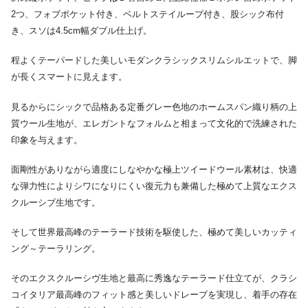
2つ、フォブポケット付き、ベルトステイループ付き、股シック布付
き、スソは4.5cm幅ダブル仕上げ。
程よくテーパードした美しいモダンクラシックスリムシルエットで、脚
が長くスマートに見えます。
見るからにシックで品格ある定番グレー色地のホームスパン織り柄の上
質ウール生地が、エレガントなフォルムと相まって文化的で洗練された
印象を与えます。
面剛性がありながら適度にしなやかな極上ツイードウール素材は、快適
な弾力性によりシワになりにくい復元力も兼備した極めて上質なエクス
クルーシブ生地です。
そして世界最高峰のテーラード技術を駆使した、極めて美しいカッティ
ング～テーラリング。
そのエクスクルーシヴ生地と最高に秀逸なテーラード仕立てが、クラシ
コイタリア最高峰のフィット感と美しいドレープを実現し、着手の存在