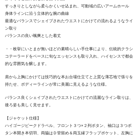
すっきりとしながら柔らかくいせ込まれ、可動域の広いアームホール
身体ラインに沿う立体的な腕の曲線
最適なバランスでシェイプされたウエストにかけての流れるようなライ
ン取り
バランスの良い颯爽とした着丈
・・枚挙にいとまが無いほどの素晴らしい手仕事により、伝統的クラシ
コテーラードをベースに旬なエッセンスも取り入れ、ハイセンスで都会
的な雰囲気を醸します。
肩から上胸にかけては技巧的な本お台場仕立てと上質な薄芯地で張りを
持たせ、ボディーラインが常に美麗に見えるような仕様。
バランス良くシェイプされたウエストにかけての流麗なライン取りは、
後ろ姿も美しく見せます。
【ジャケット仕様】
ハイゴージピークドラペル、フロント３つ×２列ボタン、袖口は３つボ
タン本開き本切羽、両脇はＤ管留め＆両玉縁フラップポケット、左胸に