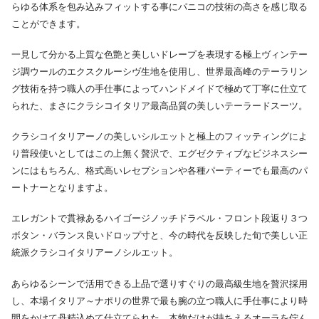
らゆる体系を包み込みフィットする事にパニコの技術の高さを感じ取る
ことができます。
一見して分かる上質な色艶と美しいドレープを表現する極上ヴィンテー
ジ調ウールのエクスクルーシヴ生地を使用し、世界最高峰のテーラリン
グ技術を持つ職人の手仕事によってハンドメイドで極めて丁寧に仕立て
られた、まさにクラシコイタリア最高品質の美しいテーラードスーツ。
クラシコイタリアーノの美しいシルエットと極上のフィッティングによ
り普段使いとしてはこの上無く贅沢で、エグゼクティブなビジネスシー
ンにはもちろん、格式高いレセプションや各種パーティーでも最高のパ
ートナーとなりますよ。
エレガントで貫禄あるハイゴージノッチドラペル・フロント段返り３つ
ボタン・バランス良いドロップ寸と、今の時代を反映した旬で美しい正
統派クラシコイタリアーノシルエット。
あらゆるシーンで活用できる上品で選りすぐりの最高級生地を贅沢採用
し、本場イタリア～ナポリの世界で最も腕の立つ職人に手仕事により時
間をかけて丹精込めて仕立てられた、本物だけが持ちえるオーラを佇ん