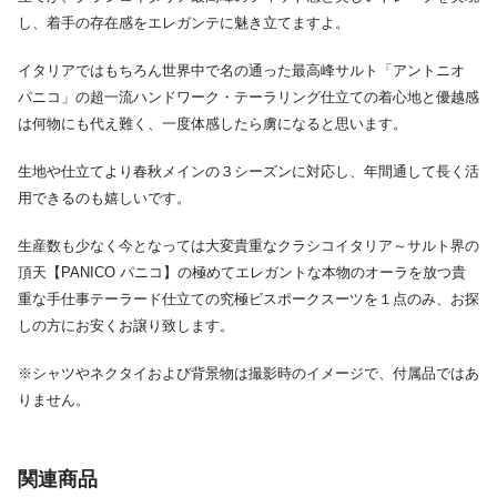
し、着手の存在感をエレガンテに魅き立てますよ。
イタリアではもちろん世界中で名の通った最高峰サルト「アントニオ
パニコ」の超一流ハンドワーク・テーラリング仕立ての着心地と優越感
は何物にも代え難く、一度体感したら虜になると思います。
生地や仕立てより春秋メインの３シーズンに対応し、年間通して長く活
用できるのも嬉しいです。
生産数も少なく今となっては大変貴重なクラシコイタリア～サルト界の
頂天【PANICO パニコ】の極めてエレガントな本物のオーラを放つ貴
重な手仕事テーラード仕立ての究極ビスポークスーツを１点のみ、お探
しの方にお安くお譲り致します。
※シャツやネクタイおよび背景物は撮影時のイメージで、付属品ではあ
りません。
関連商品