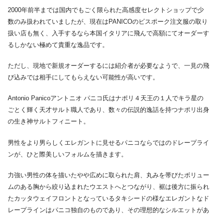
2000年前半までは国内でもごく限られた高感度セレクトショップで少
数のみ扱われていましたが、現在はPANICOのビスポーク注文服の取り
扱い店も無く、入手するなら本国イタリアに飛んで高額にてオーダーす
るしかない極めて貴重な逸品です。
ただし、現地で新規オーダーするには紹介者が必要なようで、一見の飛
び込みでは相手にしてもらえない可能性が高いです。
Antonio Panicoアントニオ パニコ氏はナポリ４天王の１人でキラ星の
ごとく輝く天才サルト職人であり、数々の伝説的逸話を持つナポリ出身
の生き神サルトフィニート。
男性をより男らしくエレガントに見せるパニコならではのドレープライ
ンが、ひと際美しいフォルムを描きます。
力強い男性の体を描いたやや広めに取られた肩、丸みを帯びたボリュー
ムのある胸から絞り込まれたウエストへとつながり、裾は後方に振られ
たカッタウェイフロントとなっているタキシードの様なエレガントなド
レープラインはパニコ独自のものであり、その理想的なシルエットがあ