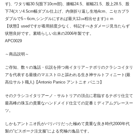
す)、ワタリ幅30.5(股下10cm部)、膝幅24.5、裾幅21.5、股上28.5、股
下74(スソ4.5cm幅ダブル仕上げ、内側折り返し生地4cm、ニセカブラ
ダブルで5～6cm,シングルにすれば最大12㎝程出せます)ｃｍ
【状態】usedですが着用頻度少なく、特記すべきダメージ見当たらず
状態良好です。素晴らしい出来の2006年製です。
APC0029
～商品説明～
ご存知、数々の逸話・伝説を持つ南イタリア～ナポリのクラシコイタリ
アを代表する最後のマエストロと謳われる生き神サルトフィニート(最
高位サルト職人)【Antonio Panico アントニオ パニコ】
そのクラシコイタリアーノ・サルトリアの頂点に君臨するナポリ仕立て
最高峰の珠玉の貴重なハンドメイド仕立ての定番ミディアムグレースー
ツ。
しかもアントニオ氏がバリバリだった極めて貴重な良き時代2000年代
製の”ビスポーク注文服”による究極の逸品です。