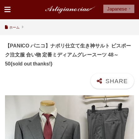
Japanese
▼
ホーム
【PANICO パニコ】ナポリ仕立て生き神サルト ビスポー
ク注文服 合い物 定番ミディアムグレースーツ 48～
50{sold out thanks!}