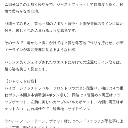
ム部分はこの上無く軽やかで、ジャストフィットして自由度も高く、軽
快で柔らかな着心地。
羽織ってみると、首元～肩のノボリ～背中～上胸が身体のラインに吸い
付き、優しく包み込まれるような感覚です。
その一方で、肩から上胸にかけては上質な薄芯地で張りを持たせ、ボデ
ィーラインが常に美麗に見えるような仕様。
バランス良くシェイプされたウエストにかけての流麗なライン取りは、
後ろ姿も美しく見せます。
【ジャケット仕様】
ハイゴージノッチドラペル、フロント３つボタン段返り、袖口は４つ重
ねボタン本開き本切羽(第4ボタン眠り)、両脇はＤ管留め＆両玉縁フラ
ップポケット、左胸に美しいカーブのバルカポケット、内側に両玉縁ポ
ケット３つ、お台場仕立て、総裏地、サイドベンツ。
ラペル～フロントライン、ポケット縁にはハンドステッチが手仕事によ
って丁寧に形成されております。