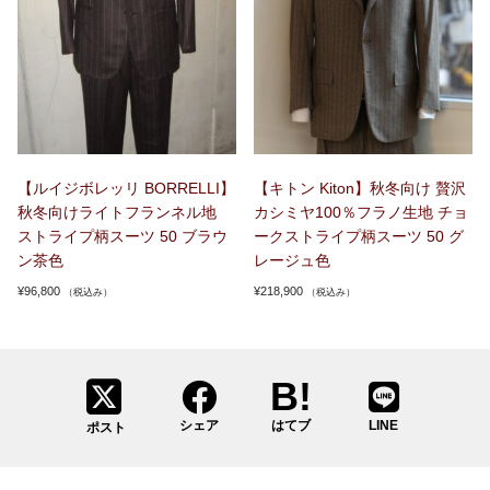
【ルイジボレッリ BORRELLI】
【キトン Kiton】秋冬向け 贅沢
秋冬向けライトフランネル地
カシミヤ100％フラノ生地 チョ
ストライプ柄スーツ 50 ブラウ
ークストライプ柄スーツ 50 グ
ン茶色
レージュ色
¥
96,800
¥
218,900
（税込み）
（税込み）
シェア
はてブ
LINE
ポスト