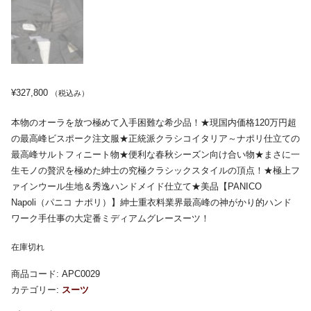
¥
327,800
（税込み）
本物のオーラを放つ極めて入手困難な希少品！★現国内価格120万円超
の最高峰ビスポーク注文服★正統派クラシコイタリア～ナポリ仕立ての
最高峰サルトフィニート物★便利な春秋シーズン向け合い物★まさに一
生モノの贅沢を極めた紳士の究極クラシックスタイルの頂点！★極上フ
ァインウール生地＆秀逸ハンドメイド仕立て★美品【PANICO
Napoli（パニコ ナポリ）】紳士重衣料業界最高峰の神がかり的ハンド
ワーク手仕事の大定番ミディアムグレースーツ！
在庫切れ
商品コード:
APC0029
カテゴリー:
スーツ