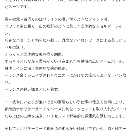
だスーツです。
肩～襟元～首周りのぼりラインの吸い付くようなフィット感。
フワッと肩に乗り、山の裾野のように美しく立体的なショルダーライ
ン。
巧みなパターンと精巧なハ刺し、丹念なアイロンワークによる美しいラ
ペルの返り。
ふっくらと立体的な弧を描く胸囲。
すっきりとしながら柔らかくいせ込まれた可動域の広いアームホール。
身体ラインに沿う立体的な腕の曲線。
バランス良くシェイプされたウエストにかけての流れるようなライン取
り。
バランスの良い颯爽とした着丈。
・・枚挙にいとまが無いほどの素晴らしい手仕事の仕立て技術により、
伝統的ナポリテーラードをベースに旬なエッセンスも取り入れたパニコ
ならではの曲線を描き、ハイセンスで都会的な雰囲気を醸し出します。
そしてナポリテーラード真骨頂の柔らかい袖付けですから、肩～袖アー