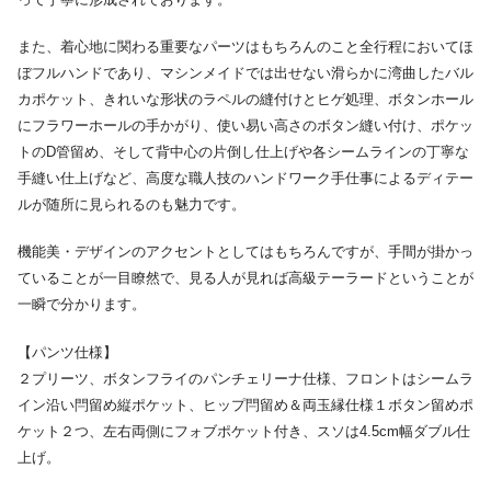
また、着心地に関わる重要なパーツはもちろんのこと全行程においてほ
ぼフルハンドであり、マシンメイドでは出せない滑らかに湾曲したバル
カポケット、きれいな形状のラペルの縫付けとヒゲ処理、ボタンホール
にフラワーホールの手かがり、使い易い高さのボタン縫い付け、ポケッ
トのD管留め、そして背中心の片倒し仕上げや各シームラインの丁寧な
手縫い仕上げなど、高度な職人技のハンドワーク手仕事によるディテー
ルが随所に見られるのも魅力です。
機能美・デザインのアクセントとしてはもちろんですが、手間が掛かっ
ていることが一目瞭然で、見る人が見れば高級テーラードということが
一瞬で分かります。
【パンツ仕様】
２プリーツ、ボタンフライのパンチェリーナ仕様、フロントはシームラ
イン沿い閂留め縦ポケット、ヒップ閂留め＆両玉縁仕様１ボタン留めポ
ケット２つ、左右両側にフォブポケット付き、スソは4.5cm幅ダブル仕
上げ。