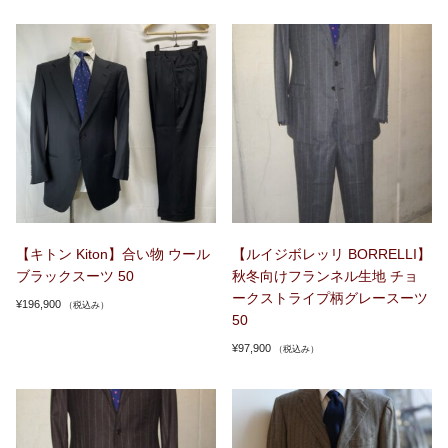
【キトン Kiton】合い物 ウール
【ルイジボレッリ BORRELLI】
ブラックスーツ 50
秋冬向けフランネル生地 チョ
ークストライプ柄グレースーツ
¥
196,900
（税込み）
50
¥
97,900
（税込み）