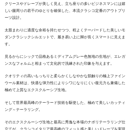
クリースやドレープが美しく見え、立ち座りの多いビジネスマンには嬉
しい腿周りの若干のゆとりを確保した、本流クラシコ定番のアウトプリ
ーツ設計。
太股まわりに適度な余裕を持たせつつ、程よくテーパードした美しいモ
ダンクラシックシルエットで、履き易い上に脚が長くスマートに見えま
す。
見るからにシックで品格あるミディアムグレー色無地の生地が、エレガ
ンスなフォルムと相まって文化的で洗練された印象を与えます。
クオリティの高いもっちりと柔らかくしなやかな肌触りの極上ファイン
ウール素材は、快適な弾力性によりシワになりにくい復元力も兼備した
極めて上質なエクスクルーシブ生地。
そして世界最高峰のテーラード技術を駆使した、極めて美しいカッティ
ング～テーラリング。
そのエクスクルーシヴ生地と最高に秀逸な本場のナポリテーラリング仕
立てが、クラシコイタリア最高峰のフィット感と美しいドレープを実現