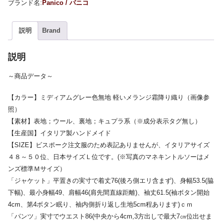
Panico / パニコ
説明
Brand
説明
～商品データ～
【カラー】ミディアムグレー色無地 軽いメランジ霜降り織り（画像参
照）
【素材】表地；ウール、裏地；キュプラ系（※成分表示タグ無し）
【生産国】イタリア製ハンドメイド
【SIZE】ビスポーク注文服のため表記ありませんが、イタリアサイズ
４８～５０位、日本サイズＬ位です。(※写真のマネキントルソーはメ
ンズ標準Ｍサイズ）
「ジャケット」平置きの実寸で着丈76(後ろ側エリ含まず)、身幅53.5(脇
下幅)、最小身幅49、肩幅46(肩先間直線距離)、袖丈61.5(袖ボタン開始
4cm、第4ボタン眠り、袖内側折り返し生地5cm程あります)ｃｍ
「パンツ」実寸でウエスト86(中央から4cm,3方出しで最大7㎝位出せま