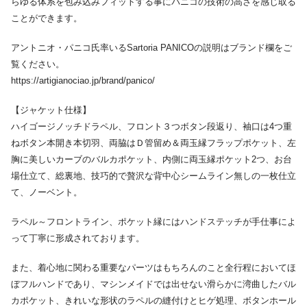
らゆる体系を包み込みフィットする事にパニコの技術の高さを感じ取る
ことができます。
アントニオ・パニコ氏率いるSartoria PANICOの説明はブランド欄をご
覧ください。
https://artigianociao.jp/brand/panico/
【ジャケット仕様】
ハイゴージノッチドラペル、フロント３つボタン段返り、袖口は4つ重
ねボタン本開き本切羽、両脇はＤ管留め＆両玉縁フラップポケット、左
胸に美しいカーブのバルカポケット、内側に両玉縁ポケット2つ、お台
場仕立て、総裏地、技巧的で贅沢な背中心シームライン無しの一枚仕立
て、ノーベント。
ラペル～フロントライン、ポケット縁にはハンドステッチが手仕事によ
って丁寧に形成されております。
また、着心地に関わる重要なパーツはもちろんのこと全行程においてほ
ぼフルハンドであり、マシンメイドでは出せない滑らかに湾曲したバル
カポケット、きれいな形状のラペルの縫付けとヒゲ処理、ボタンホール