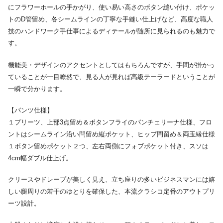
にフラワーホールの手かがり、使い易い高さのボタン縫い付け、ポケッ
トのD管留め、各シームラインの丁寧な手縫い仕上げなど、高度な職人
技のハンドワーク手仕事によるディテールが随所に見られるのも魅力で
す。
機能美・デザインのアクセントとしてはもちろんですが、手間が掛かっ
ていることが一目瞭然で、見る人が見れば高級テーラードということが
一瞬で分かります。
【パンツ仕様】
１プリーツ、上部3点留め＆ボタンフライのパンチェリーナ仕様、フロ
ントはシームライン沿い閂留め縦ポケット、ヒップ閂留め＆両玉縁仕様
１ボタン留めポケット２つ、左右両側にフォブポケット付き、スソは
4cm幅ダブル仕上げ。
クリースやドレープが美しく見え、立ち座りの多いビジネスマンには嬉
しい腿周りの若干のゆとりを確保した、本流クラシコ定番のアウトプリ
ーツ設計。