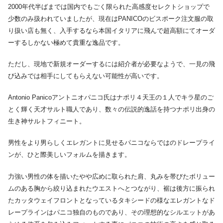
2000年代半ばまでは国内でもごく限られた高感度セレクトショップで
少数のみ扱われていましたが、現在はPANICOのビスポーク注文服の取
り扱い店も無く、入手するなら本国イタリアに飛んで超高額にてオーダ
ーするしかない極めて貴重な逸品です。
ただし、現地で新規オーダーするには紹介者が必要なようで、一見の飛
び込みでは相手にしてもらえない可能性が高いです。
Antonio Panicoアントニオパニコ氏はナポリ４天王の１人でキラ星のご
とく輝く天才サルト職人であり、数々の伝説的逸話を持つナポリ出身の
生き神サルトフィニート。
男性をより男らしくエレガントに見せるパニコならではのドレープライ
ンが、ひと際美しいフォルムを描きます。
力強い男性の体を描いたやや広めに取られた肩、丸みを帯びたボリュー
ムのある胸から絞り込まれたウエストへとつながり、裾は後方に振られ
たカッタウェイフロントとなっているタキシードの様なエレガントなド
レープラインはパニコ独自のものであり、その理想的なシルエットがあ