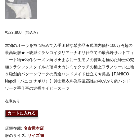
¥
327,800
（税込み）
本物のオーラを放つ極めて入手困難な希少品★現国内価格100万円超の
最高級服★正統派クラシコイタリア～ナポリ仕立ての最高峰サルトフィ
ニート物★秋冬シーズン向け★まさに一生モノの贅沢を極めた紳士の究
極クラシックスタイルの頂点★カシミヤタッチの極上フラノウール生地
＆独創的パターンワークの秀逸ハンドメイド仕立て★美品【PANICO
Napoli（パニコ ナポリ）】紳士重衣料業界最高峰の神がかり的ハンド
ワーク手仕事の定番ネイビースーツ
在庫あり
カートに入れる
店頭在庫:
名古屋本店
服のサイズ:
サイズ48