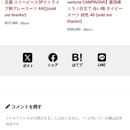
文服 スリーピース3Pストライ
sartoria CAMPAGNA】最高峰
プ柄グレースーツ 44位{sold
ミラノ仕立て 合い物 ネイビー
out thanks!}
スーツ 紺色 48 {sold out
thanks!}
¥
217,800
（税込み）
¥
295,900
（税込み）
シェア
はてブ
LINE
ポスト
コメントを残す
メールアドレスが公開されることはありません。
※
が付いている欄は必須
項目です