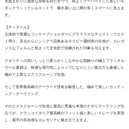
太股まわりに適度な余裕を持たせつつ、程よくテーパードした美しいモ
ダンクラシックシルエットで、履き易い上に脚が長くスマートに見えま
す。
【ディテール】
立体的で美麗なコンケーブショルダーにグラマラスなチェスト～ウエス
ト周り、見るからにシックで品格あるネイビー濃紺色の生地が、エレガ
ンスなフォルムと相まって文化的で洗練された印象を与えます。
クオリティの高いしっとり柔らかくしなやかな肌触りの極上フランネル
ウール素材は、快適な弾力性によりシワになりにくい復元力も兼備した
極めて上質なエクスクルーシブ生地。
そして世界最高峰のテーラード技術を駆使した、極めて美しいカッティ
ング～テーラリング。
そのエクスクルーシヴ生地と最高に秀逸な本場のナポリテーラリング仕
立てが、クラシコイタリア最高峰のフィット感と美しいドレープを実現
し、着手の存在感をエレガンテに魅き立てますよ。