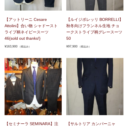
【アットリーニ Cesare
【ルイジボレッリ BORRELLI】
Attolini】合い物 シャドースト
秋冬向けフランネル生地 チョ
ライプ柄ネイビースーツ
ークストライプ柄グレースーツ
46{sold out thanks!}
50
¥
163,900
¥
97,900
（税込み）
（税込み）
【セミナーラ SEMINARA】注
【サルトリア カンパーニャ