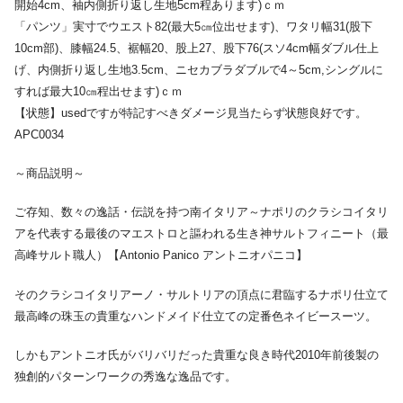
開始4cm、袖内側折り返し生地5cm程あります)ｃｍ
「パンツ」実寸でウエスト82(最大5㎝位出せます)、ワタリ幅31(股下
10cm部)、膝幅24.5、裾幅20、股上27、股下76(スソ4cm幅ダブル仕上
げ、内側折り返し生地3.5cm、ニセカブラダブルで4～5cm,シングルに
すれば最大10㎝程出せます)ｃｍ
【状態】usedですが特記すべきダメージ見当たらず状態良好です。
APC0034
～商品説明～
ご存知、数々の逸話・伝説を持つ南イタリア～ナポリのクラシコイタリ
アを代表する最後のマエストロと謳われる生き神サルトフィニート（最
高峰サルト職人）【Antonio Panico アントニオパニコ】
そのクラシコイタリアーノ・サルトリアの頂点に君臨するナポリ仕立て
最高峰の珠玉の貴重なハンドメイド仕立ての定番色ネイビースーツ。
しかもアントニオ氏がバリバリだった貴重な良き時代2010年前後製の
独創的パターンワークの秀逸な逸品です。