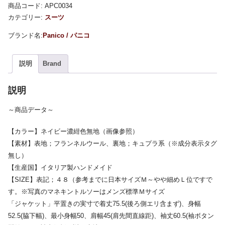
商品コード:
APC0034
カテゴリー:
スーツ
Panico / パニコ
説明
Brand
説明
～商品データ～
【カラー】ネイビー濃紺色無地（画像参照）
【素材】表地；フランネルウール、裏地；キュプラ系（※成分表示タグ
無し）
【生産国】イタリア製ハンドメイド
【SIZE】表記；４８（参考までに日本サイズＭ～やや細めＬ位ですで
す。※写真のマネキントルソーはメンズ標準Ｍサイズ
「ジャケット」平置きの実寸で着丈75.5(後ろ側エリ含まず)、身幅
52.5(脇下幅)、最小身幅50、肩幅45(肩先間直線距)、袖丈60.5(袖ボタン