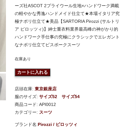
ーズ社ASCOT 2プライウール生地×ハンドワーク満載
の軽やかな秀逸ハンドメイド仕立て★本場イタリア究
極ナポリ仕立て★美品【SARTORIA Pirozzi (サルトリ
ア ピロッツィ)】紳士重衣料業界最高峰の神がかり的
ハンドワーク手仕事の究極にクラシックでエレガント
なナポリ仕立てビスポークスーツ
在庫あり
カートに入れる
店頭在庫:
東京銀座店
服のサイズ:
サイズ52
サイズ54
商品コード:
API0012
カテゴリー:
スーツ
Pirozzi / ピロッツィ