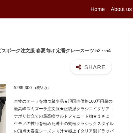
Home
About us
 ビスポーク注文服 春夏向け 定番グレースーツ 52～54
¥
289,300
（税込み）
本物のオーラを放つ希少品★現国内価格100万円超の
最高峰スミズーラ注文服★正統派クラシコイタリア～
ナポリ仕立ての最高峰サルトフィニート物★まさに一
生モノの技巧を極めた紳士の究極クラシックスタイル
の頂点★春夏シーズン向け★極上イタリア製ドラッパ