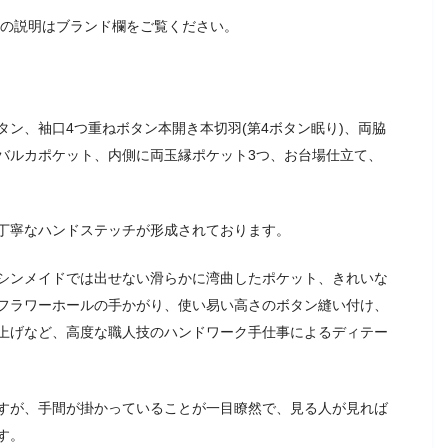
ozziの説明はブランド欄をご覧ください。
ン、袖口4つ重ねボタン本開き本切羽(第4ボタン眠り)、両脇
バルカポケット、内側に両玉縁ポケット3つ、お台場仕立て、
丁寧なハンドステッチが形成されております。
シンメイドでは出せない滑らかに湾曲したポケット、きれいな
フラワーホールの手かがり、使い易い高さのボタン縫い付け、
上げなど、高度な職人技のハンドワーク手仕事によるディテー
すが、手間が掛かっていることが一目瞭然で、見る人が見れば
す。