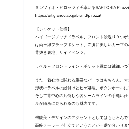
ヌンツィオ・ピロッツィ氏率いるSARTORIA Pir
https://artigianociao.jp/brand/pirozzi/
【ジャケット仕様】
ハイゴージノッチドラペル、フロント段返り３つボタ
は両玉縁フラップポケット、左胸に美しいカーブの
背抜き裏地、サイドベンツ。
ラペル～フロントライン・ポケット縁には繊細かつ
また、着心地に関わる重要なパーツはもちろん、マ
形状のラペルの縫付けとヒゲ処理、ボタンホールに
そして背中心の片倒しや各シームラインの手縫い仕
ルが随所に見られるのも魅力です。
機能美・デザインのアクセントとしてはもちろんで
高級テーラード仕立てということが一瞬で分かりま