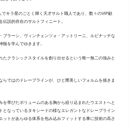
人でキラ星のごとく輝く天才サルト職人であり、数々のVIP顧
る伝説的存在のサルトフィニート。
・ブラーシ、ヴィンチェンツォ・アットリーニ、ルビナッチな
神髄を学んでゆきます。
れたクラシックスタイルを創り出せるという唯一無二の強みと
ならではのドレープラインが、ひと際美しいフォルムを描きま
みを帯びたボリュームのある胸から絞り込まれたウエストへと
トとなっているタキシードの様なエレガントなドレープライン
エットがあらゆる体系を包み込みフィットする事に技術の高さ