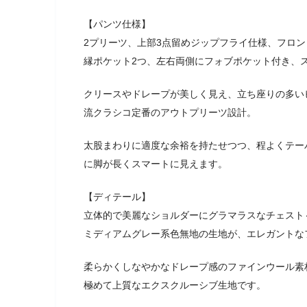
【パンツ仕様】
2プリーツ、上部3点留めジップフライ仕様、フロ
縁ポケット2つ、左右両側にフォブポケット付き、ス
クリースやドレープが美しく見え、立ち座りの多い
流クラシコ定番のアウトプリーツ設計。
太股まわりに適度な余裕を持たせつつ、程よくテー
に脚が長くスマートに見えます。
【ディテール】
立体的で美麗なショルダーにグラマラスなチェスト
ミディアムグレー系色無地の生地が、エレガントな
柔らかくしなやかなドレープ感のファインウール素
極めて上質なエクスクルーシブ生地です。