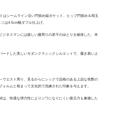
ントはシームライン沿い閂留め縦ポケット、ヒップ閂留め＆両玉
ソは4.5cm幅ダブル仕上げ。
ビジネスマンには嬉しい腿周りの若干のゆとりを確保した、本
パードした美しいモダンクラシックシルエットで、履き易い上
～ウエスト周り、見るからにシックで品格のある上品な色艶の
フォルムと相まって文化的で洗練された印象を与えます。
材は、快適な弾力性によりシワになりにくい復元力も兼備した