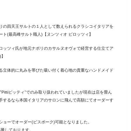
リの四天王サルトの１人として数えられるクラシコイタリアを
ト(最高峰サルト職人)【ヌンツィオ ピロッツィ】
ロッツィ氏が地元ナポリのカサルヌオヴォで経営する仕立てア
)】
る立体的に丸みを帯びた吸い付く着心地の貴重なハンドメイド
Pittiピッティ”でのみ取り扱われていましたが現在は店を畳ん
手するなら本国イタリアのサロンに飛んで高額にてオーダーす
ショーでオーダー(ビスポーク)可能となりました。
高騰しております。