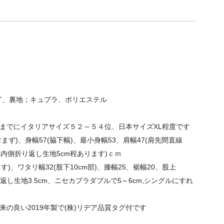
COT、裏地；キュプラ、ポリエステル
考までにイタリアサイズ５２～５４位、日本サイズXL程度です
ず)、身幅57(脇下幅)、最小身幅53、肩幅47(肩先間直線
袖内側折り返し生地5cm程あります)ｃｍ
)、ワタリ幅32(股下10cm部)、膝幅25、裾幅20、股上
折り返し生地3.5cm、ニセカブラダブルで5～6cm,シングルにすれ
来の良い2019年製で(株)リデア品質タグ付です