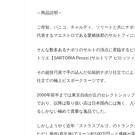
～商品説明～
ご存知、パニコ、チャルディ、ソリートと共にナポ
代表するマエストロである愛嬌抜群のサルトフィニー
そんな数多あるナポリのサルトの頂点に君臨するピ
トリエ【SARTORIA Pirozzi (サルトリア ピロッツィ
その超技巧派で手の込んだ伝統的ナポリ仕立てによ
仕立ての極上ビスポークスーツです。
2000年前半までは東京自由が丘のセレクトショップ”
でおり、以降は取り扱い店は日本国内には無く、入
るしかない極めて貴重な逸品でした。
しかしようやく近年「ストラスブルゴ」のトランク
ただし最低(底生地)でスーツ約100万円～と価格が