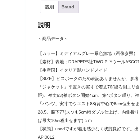
説明
Brand
説明
～商品データ～
【カラー】ミディアムグレー系色無地（画像参照）
【素材】表地；DRAPERS社TWO PLYウールAS
【生産国】イタリア製ハンドメイド
【SIZE】ビスポークのため表記ありませんが、参
「ジャケット」平置きの実寸で着丈76(後ろ側エリ含ま
距)、袖丈63(袖ボタン開始4cm、第4ボタン眠り、
「パンツ」実寸でウエスト88(背中心で6cm位出せます
28.5、股下77(スソ4.5cm幅ダブル仕上げ、内側
ば最大10㎝程出せます)ｃｍ
【状態】usedですが着用感少なく状態良好です。出
API0012