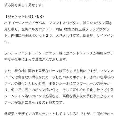
後ろ姿も美しく見せます。
【ジャケット仕様】<BR>
ハイゴージノッチドラペル、フロント３つボタン、袖口4つボタン開き
見せ眠り、左胸バルカポケット、両脇D管留め両玉縁フラップポケッ
ト、内側に両玉縁ポケット２つ、大見返し仕立て、総裏地、サイドベン
ツ。
ラペル～フロントライン・ポケット縁にはハンドステッチが繊細かつ丁
寧な手仕事によって形成されております。
また、着心地に関わる重要なパーツは言うまでも無いですが、マシンメ
イドでは出せない滑らかにカーブしたバルカポケット、きれいな形状の
ラペルの縫付けとヒゲ処理、ボタンホールにフラワーホールの手かが
り、使い易い高さのボタン縫い付け、そして背中心の片倒し仕上げや各
シームライン沿いのハンド処理など、高度な職人技の手仕事によるディ
テールが随所に見られるのも魅力です。
機能美・デザインのアクセントとしてはもちろんですが、手間が掛かっ