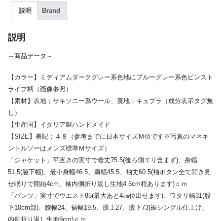
説明
Brand
説明
～商品データ～
【カラー】ミディアムダークグレー系色地にブルーグレー系色ピンスト
ライプ柄（画像参照）
【素材】表地；サキソニー系ウール、裏地；キュプラ（成分表示タグ無
し）
【生産国】イタリア製ハンドメイド
【SIZE】表記；４８（参考までに日本サイズＭ位です※写真のマネキ
ントルソーはメンズ標準Ｍサイズ）
「ジャケット」平置きの実寸で着丈75.5(後ろ側エリ含まず)、身幅
51.5(脇下幅)、最小身幅46.5、肩幅45.5、袖丈60.5(袖ボタン全て開き見
せ眠りで開始4cm、袖内側折り返し生地4.5cm程あります)ｃｍ
「パンツ」実寸でウエスト85(最大あと4㎝位出せます)、ワタリ幅31(股
下10cm部)、膝幅24、裾幅19.5、股上27、股下73(裾シングル仕上げ、
内側折り返し生地9cm)ｃｍ