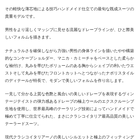
その軽快な薄芯地による技巧ハンドメイド仕立ての最旬な既成スーツの
貴重モデルです。
男性をより逞しくマッシブに見せる流麗なドレープラインが、ひと際美
しいフォルムを描きます。
ナチュラルさを確保しながら力強い男性の身体ラインを描いたやや構築
的なコンケープショルダー、マニカ・カミーチャをベースとした柔らか
な袖付け、丸みを帯びたボリュームのある胸からシェイプの利いたウエ
ストそして丸みを帯びたフロントカットへとつながったナポリスタイル
のディテールが特長で、モダンで美しいフォルムを作り出します。
一見して分かる上質な色艶と風合いの美しいドレープを表現するヴィン
テージテイストの弾力感あるドレープの極上ウールのエクスクルーシブ
生地を使用し、世界最高峰のテーラリング技術によってハンドメイドで
極めて丁寧に仕立てられた、まさにクラシコイタリア最高品質の美しい
テーラードスーツ。
現代クラシコイタリアーノの美しいシルエットと極上のフィッティング