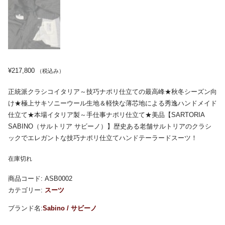
¥
217,800
（税込み）
正統派クラシコイタリア～技巧ナポリ仕立ての最高峰★秋冬シーズン向
け★極上サキソニーウール生地＆軽快な薄芯地による秀逸ハンドメイド
仕立て★本場イタリア製～手仕事ナポリ仕立て★美品【SARTORIA
SABINO（サルトリア サビーノ）】歴史ある老舗サルトリアのクラシ
ックでエレガントな技巧ナポリ仕立てハンドテーラードスーツ！
在庫切れ
商品コード:
ASB0002
カテゴリー:
スーツ
Sabino / サビーノ