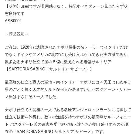
【状態】usedですが着用感少なく、特記すべきダメージ見当たらず状
態良好です
ASB0002
～商品説明～
ご存知、1928年に創業されたナポリ屈指の名テーラーでイタリアだけ
でなくドイツやアメリカの顧客にも受け入れられてきた実力派であり、
数多あるナポリ仕立て屋の５傑に数えられる老舗サルトリア
【SARTORIA SABINO（サルトリア サビーノ）】
最高峰の仕立て職人の聖地～南イタリア・ナポリには４天王はじめキラ
星のごとく輝く天才的サルトが何人か居ますが、バスクアーレ・サビー
ノ氏はまさにその一人でした。
ナポリ仕立ての開祖の一人である名匠アンジェロ・ブラーシに従事して
仕立て技術を体得し、数々の逸話を持つナポリの最高峰サルトフィニー
ト バスクアーレ氏の遺志を受け継ぐ職人達たちが切り盛りするのが現
在の「SARTORIA SABINO サルトリア サビーノ」です。