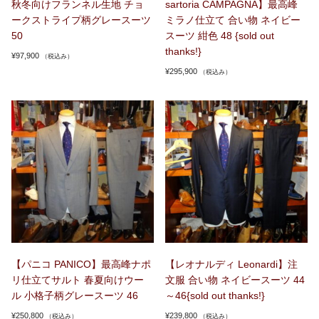
秋冬向けフランネル生地 チョ
sartoria CAMPAGNA】最高峰
ークストライプ柄グレースーツ
ミラノ仕立て 合い物 ネイビー
50
スーツ 紺色 48 {sold out
thanks!}
¥
97,900
（税込み）
¥
295,900
（税込み）
【パニコ PANICO】最高峰ナポ
【レオナルディ Leonardi】注
リ仕立てサルト 春夏向けウー
文服 合い物 ネイビースーツ 44
ル 小格子柄グレースーツ 46
～46{sold out thanks!}
¥
250,800
¥
239,800
（税込み）
（税込み）