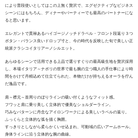
により普段使いとしてはこの上無く贅沢で、エグゼクティブなビジネス
シーンにはもちろん、ディナーやパーティーでも最高のパートナーにな
ると思います。
エレガントで貫禄あるハイゴージノッチドラペル・フロント段返り３つ
ボタン・バランス良いドロップ寸と、今の時代を反映した旬で美しい正
統派クラシコイタリアーノシルエット。
あらゆるシーンで活用できる上品で選りすぐりの最高級生地を贅沢採用
し、本場イタリア～ナポリの世界で最も腕の立つ職人の手仕事により時
間をかけて丹精込めて仕立てられた、本物だけが持ちえるオーラを佇ん
だ逸品です。
肩～襟元～首周りのぼりラインの吸い付くようなフィット感。
フワッと肩に乗り美しく立体的で優美なショルダーライン。
巧みなパターンに丹念なアイロンワークによる美しいラペルの返り。
ふっくらと立体的な弧を描く胸囲。
すっきりとしながら柔らかくいせ込まれ、可動域の広いアームホール。
身体ラインに沿う立体的な腕の曲線。