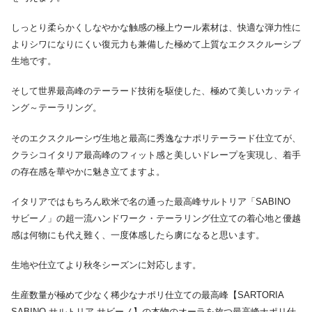
しっとり柔らかくしなやかな触感の極上ウール素材は、快適な弾力性に
よりシワになりにくい復元力も兼備した極めて上質なエクスクルーシブ
生地です。
そして世界最高峰のテーラード技術を駆使した、極めて美しいカッティ
ング～テーラリング。
そのエクスクルーシヴ生地と最高に秀逸なナポリテーラード仕立てが、
クラシコイタリア最高峰のフィット感と美しいドレープを実現し、着手
の存在感を華やかに魅き立てますよ。
イタリアではもちろん欧米で名の通った最高峰サルトリア「SABINO
サビーノ」の超一流ハンドワーク・テーラリング仕立ての着心地と優越
感は何物にも代え難く、一度体感したら虜になると思います。
生地や仕立てより秋冬シーズンに対応します。
生産数量が極めて少なく稀少なナポリ仕立ての最高峰【SARTORIA
SABINO サルトリア サビーノ】の本物のオーラを放つ最高峰ナポリ仕