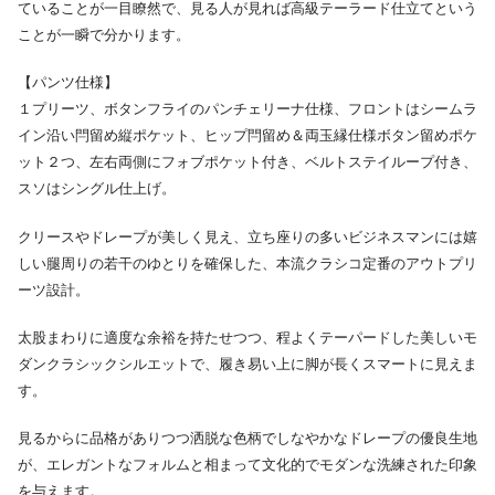
ていることが一目瞭然で、見る人が見れば高級テーラード仕立てという
ことが一瞬で分かります。
【パンツ仕様】
１プリーツ、ボタンフライのパンチェリーナ仕様、フロントはシームラ
イン沿い閂留め縦ポケット、ヒップ閂留め＆両玉縁仕様ボタン留めポケ
ット２つ、左右両側にフォブポケット付き、ベルトステイループ付き、
スソはシングル仕上げ。
クリースやドレープが美しく見え、立ち座りの多いビジネスマンには嬉
しい腿周りの若干のゆとりを確保した、本流クラシコ定番のアウトプリ
ーツ設計。
太股まわりに適度な余裕を持たせつつ、程よくテーパードした美しいモ
ダンクラシックシルエットで、履き易い上に脚が長くスマートに見えま
す。
見るからに品格がありつつ洒脱な色柄でしなやかなドレープの優良生地
が、エレガントなフォルムと相まって文化的でモダンな洗練された印象
を与えます。