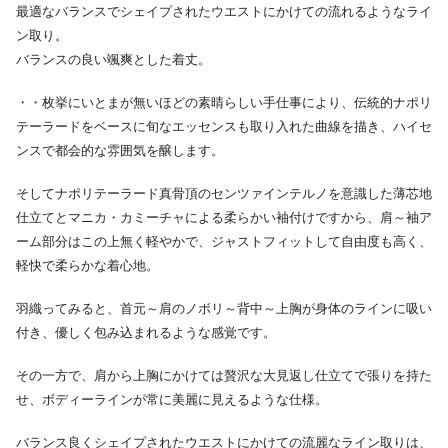
最適なバランスでシェイプされたウエストにかけての流れるようなライ
ン取り。
バランスの良い颯爽とした着丈。
・・枚挙にいとまが無いほどの素晴らしい手仕事により、伝統的ナポリ
テーラードをベースに旬なエッセンスも取り入れた曲線を描き、ハイセ
ンスで都会的な雰囲気を醸します。
そしてナポリテーラード真骨頂のセンツァインテルノを意識した薄芯地
仕立てとマニカ・カミーチャによる柔らかい袖付けですから、肩～袖ア
ーム部分はこの上無く軽やかで、ジャストフィットして自由度も高く、
軽快で柔らかな着心地。
羽織ってみると、首元～肩のノボリ～背中～上胸が身体のラインに吸い
付き、優しく包み込まれるような感覚です。
その一方で、肩から上胸にかけては贅沢な大見返し仕立てで張りを持た
せ、ボディーラインが常に美麗に見えるような仕様。
バランス良くシェイプされたウエストにかけての流麗なライン取りは、