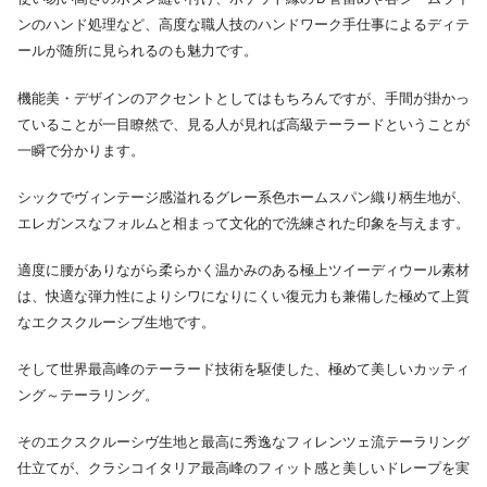
ンのハンド処理など、高度な職人技のハンドワーク手仕事によるディテ
ールが随所に見られるのも魅力です。
機能美・デザインのアクセントとしてはもちろんですが、手間が掛かっ
ていることが一目瞭然で、見る人が見れば高級テーラードということが
一瞬で分かります。
シックでヴィンテージ感溢れるグレー系色ホームスパン織り柄生地が、
エレガンスなフォルムと相まって文化的で洗練された印象を与えます。
適度に腰がありながら柔らかく温かみのある極上ツイーディウール素材
は、快適な弾力性によりシワになりにくい復元力も兼備した極めて上質
なエクスクルーシブ生地です。
そして世界最高峰のテーラード技術を駆使した、極めて美しいカッティ
ング～テーラリング。
そのエクスクルーシヴ生地と最高に秀逸なフィレンツェ流テーラリング
仕立てが、クラシコイタリア最高峰のフィット感と美しいドレープを実