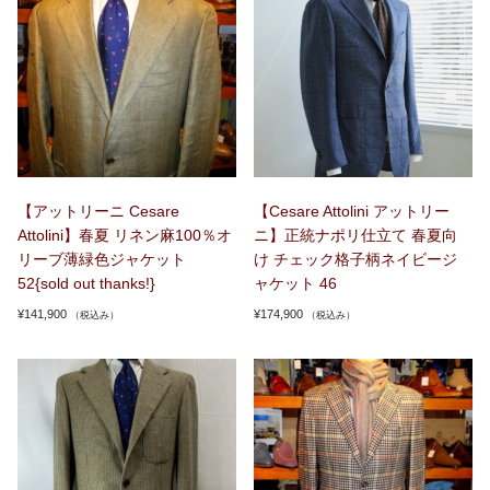
【アットリーニ Cesare
【Cesare Attolini アットリー
Attolini】春夏 リネン麻100％オ
ニ】正統ナポリ仕立て 春夏向
リーブ薄緑色ジャケット
け チェック格子柄ネイビージ
52{sold out thanks!}
ャケット 46
¥
141,900
¥
174,900
（税込み）
（税込み）