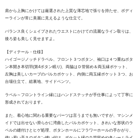
肩から上胸にかけては厳選された上質な薄芯地で張りを持たせ、ボディ
ーラインが常に美麗に見えるような仕立て。
バランス良くシェイプされたウエストにかけての流麗なライン取りは、
後ろ姿も美しく見せますよ。
【ディテール・仕様】
ハイゴージノッチドラペル、フロント３つボタン、袖口は４つ重ねボタ
ン本開き本切羽(第4ボタン眠り)、両脇はＤ管留め＆両玉縁ポケット、
左胸は美しいカーブのバルカポケット、内側に両玉縁ポケット３つ、お
台場仕立て、総裏地、サイドベンツ。
ラペル～フロントライン縁にはハンドステッチが手仕事によって丁寧に
形成されております。
また、着心地に関わる重要なパーツは言うまでも無いですが、マシンメ
イドでは出せない滑らかに湾曲したバルカポケット、きれいな形状のラ
ペルの縫付けとヒゲ処理、ボタンホールにフラワーホールの手かがり、
使い易い高さのボタン縫い付け、ポケット縁のＤ管留めや各シームライ