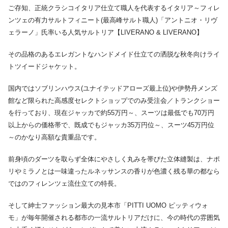
ご存知、正統クラシコイタリア仕立て職人を代表するイタリア～フィレ
ンツェの有力サルトフィニート(最高峰サルト職人)「アントニオ・リヴ
ェラーノ」氏率いる人気サルトリア【LIVERANO & LIVERANO】
その品格のあるエレガントなハンドメイド仕立ての洒脱な秋冬向けライ
トツイードジャケット。
国内ではソブリンハウス(ユナイテッドアローズ最上位)や伊勢丹メンズ
館など限られた高感度セレクトショップでのみ受注会／トランクショー
を行っており、現在ジャッカで約55万円～、スーツは最低でも70万円
以上からの価格帯で、既成でもジャッカ35万円位～、スーツ45万円位
～のかなり高額な貴重品です。
前身頃のダーツを取らず全体にやさしく丸みを帯びた立体縫製は、ナポ
リやミラノとは一味違ったルネッサンスの香りが色濃く残る華の都なら
ではのフィレンツェ流仕立ての特長。
そして紳士ファッション最大の見本市「PITTI UOMO ピッティウォ
モ」が毎年開催される都市の一流サルトリアだけに、今の時代の雰囲気