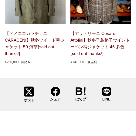
【ドメニコカラチェニ
【アットリーニ Cesare
CARACENI】秋冬ツイード毛ジ
Attolini】秋冬千鳥格子ウインド
ャケット 50 薄茶{sold out
ーペン柄ジャケット 46 多色
thanks!}
{sold out thanks!}
¥
250,800
¥
141,900
（税込み）
（税込み）
シェア
はてブ
LINE
ポスト