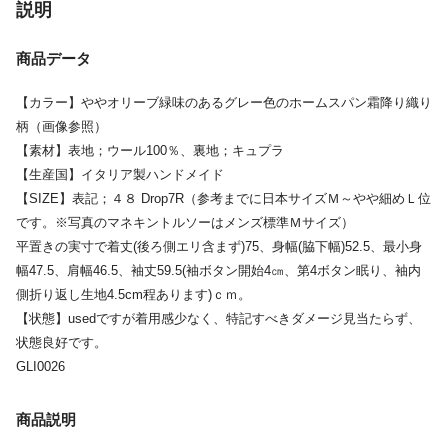
説明
商品データ
【カラー】ややオリーブ緑味のあるグレー色のホームスパン霜降り織り
柄（画像参照）
【素材】表地；ウール100％、裏地；キュプラ
【生産国】イタリア製ハンドメイド
【SIZE】表記；４８ Drop7R（参考までに日本サイズＭ～やや細めＬ位
です。※写真のマネキントルソーはメンズ標準Ｍサイズ）
平置きの実寸で着丈(後ろ側エリ含まず)75、身幅(脇下幅)52.5、最小身
幅47.5、肩幅46.5、袖丈59.5(袖ボタン開始4㎝、第4ボタン眠り、袖内
側折り返し生地4.5cm程あります)ｃｍ。
【状態】usedですが着用感少なく、特記すべきダメージ見当たらず、
状態良好です。
GLI0026
商品説明