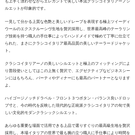
も上手く漂わせながらエレガントで美しい本流クラシコイタリアーノシ
ルエットが印象的です。
一見して分かる上質な色艶と美しいドレープを表現する極上ツイーディ
ウールのエクスクルーシヴ生地を贅沢採用し、世界最高峰のテーラリン
グ技術を持つ職人の手仕事によってハンドメイドで極めて丁寧に仕立て
られた、まさにクラシコイタリア最高品質の美しいテーラードジャケッ
ト。
クラシコイタリアーノの美しいシルエットと極上のフィッティングによ
り普段使いとしてはこの上無く贅沢で、エグゼクティブなビジネスシー
ンにはもちろん、パーティやディナーにも最高のパートナーとなります
よ。
ハイゴージノッチドラペル・フロント３つボタン・バランス良いドロッ
プ寸と、今の時代を反映した現代的な正統派クラシコイタリアの旬で美
しい文化的モダンクラシックシルエット。
あらゆる重要な場面で活用できる上品で選りすぐりの最高級生地を贅沢
採用し、本場イタリアの世界で最も腕の立つ職人に手仕事により時間を