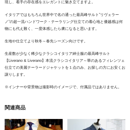
現し、着手の存在感をエレガントに魅き立てますよ。
イタリアではもちろん世界中で名の通った最高峰サルト”リヴェラー
ノ”の超一流ハンドワーク・テーラリング仕立ての着心地と優越感は何
物にも代え難く、一度体感したら虜になると思います。
生地や仕立てより秋冬～春先シーズン向けです。
生産数が少なく稀少なクラシコイタリア紳士服の最高峰サルト
【Liverano & Liverano】本流クラシコイタリア～華のあるフィレンツェ
仕立ての美麗テーラードジャケットを１点のみ、お探しの方にお安くお
譲りします。
※インナーや背景物は撮影時のイメージで、付属品ではありません。
関連商品