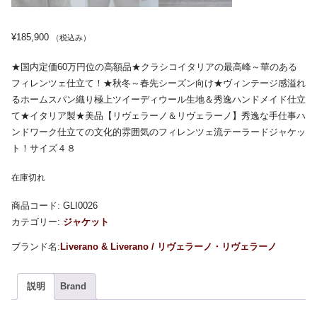
¥
185,900
（税込み）
★国内定価60万円位の高額品★クラシコイタリアの最高峰～華のある
フィレンツェ仕立て！★秋冬～春先シーズン向け★ヴィンテージ感溢れ
るホームスパン織り極上ツイーディウール生地＆秀逸ハンドメイド仕立
て★イタリア製★美品【リヴェラーノ＆リヴェラーノ】秀逸な手仕事ハ
ンドワーク仕立ての文化的雰囲気のフィレンツェ流テーラードジャケッ
ト！サイズ４８
在庫切れ
商品コード:
GLI0026
カテゴリー:
ジャケット
Liverano & Liverano / リヴェラーノ・リヴェラーノ
説明
Brand