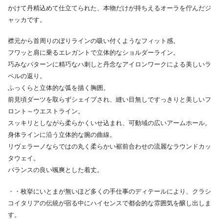
かけて丹精込めて仕立てられた、本物だけが持ちえるオーラを佇んだジ
ャッカです。
襟元から首周りのぼりラインの吸い付くようなフィット感。
フワッと肩に乗るエレガントで立体的なショルダーライン。
巧みなパターンに精巧なハ刺しと丹念なアイロンワークによる美しいラ
ペルの返り。
ふっくらと立体的な弧を描く胸囲。
前見頃ダーツを取らずシェイプされ、縫い目無しですっきりと美しいフ
ロント～ウエストライン。
スッキリとしながら柔らかくいせ込まれ、可動域の広いアームホール。
身体ラインに沿う立体的な腕の曲線。
リヴェラーノならではの丸く柔らかい裾前合わせの流麗なラウンドカッ
タウェイ。
バランスの良い颯爽とした着丈。
・・枚挙にいとまが無いほど多くの手仕事のディテールにより、クラシ
コイタリアの伝統が宿る中にハイセンスで都会的な雰囲気を醸し出しま
す。