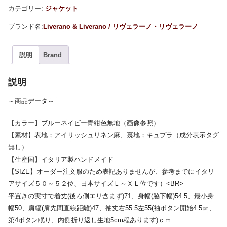
カテゴリー:
ジャケット
Liverano & Liverano / リヴェラーノ・リヴェラーノ
説明
Brand
説明
～商品データ～
【カラー】ブルーネイビー青紺色無地（画像参照）
【素材】表地；アイリッシュリネン麻、裏地；キュプラ（成分表示タグ
無し）
【生産国】イタリア製ハンドメイド
【SIZE】オーダー注文服のため表記ありませんが、参考までにイタリ
アサイズ５０～５２位、日本サイズＬ～ＸＬ位です）<BR>
平置きの実寸で着丈(後ろ側エリ含まず)71、身幅(脇下幅)54.5、最小身
幅50、肩幅(肩先間直線距離)47、袖丈右55.5左55(袖ボタン開始4.5㎝、
第4ボタン眠り、内側折り返し生地5cm程あります)ｃｍ