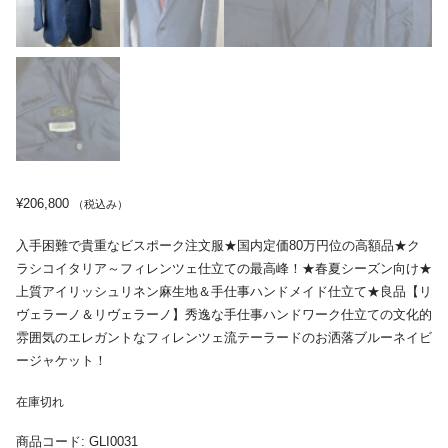
¥
206,800
（税込み）
入手困難で貴重なビスポーク注文服★国内定価80万円位の高額品★ク
ラシコイタリア～フィレンツェ仕立ての最高峰！★春夏シーズン向け★
上質アイリッシュリネン麻生地＆手仕事ハンドメイド仕立て★良品【リ
ヴェラーノ＆リヴェラーノ】秀逸な手仕事ハンドワーク仕立ての文化的
雰囲気のエレガントなフィレンツェ流テーラードのお洒落ブルーネイビ
ージャケット！
在庫切れ
商品コード:
GLI0031