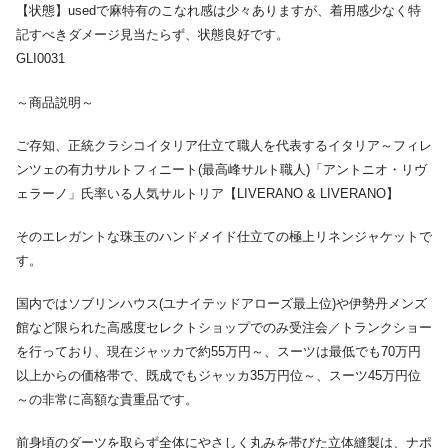
【状態】usedで麻特有のこなれ感は少々ありますが、着用感少なく特
記すべきダメージ見当たらず、状態良好です。
GLI0031
～商品説明～
ご存知、正統クラシコイタリア仕立て職人を代表するイタリア～フィレ
ンツェの有力サルトフィニート(最高峰サルト職人)「アントニオ・リヴ
ェラーノ」氏率いる人気サルトリア【LIVERANO & LIVERANO】
そのエレガントな珠玉のハンドメイド仕立ての極上リネンジャケットで
す。
国内ではソブリンハウス(ユナイテッドアローズ最上位)や伊勢丹メンズ
館など限られた高感度セレクトショップでのみ受注会／トランクショー
を行っており、現在ジャッカで約55万円～、スーツは最低でも70万円
以上からの価格帯で、既成でもジャッカ35万円位～、スーツ45万円位
～の非常に高額な貴重品です。
前身頃のダーツを取らず全体にやさしく丸みを帯びた立体縫製は、ナポ