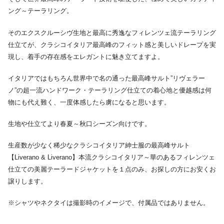
ング～テーラリング。
そのエクスクルーシヴ生地と最高に秀逸なフィレンツェ流テーラリング
仕立てが、クラシコイタリア最高峰のフィット感と美しいドレープを実
現し、着手の存在感をエレガントに魅き立てますよ。
イタリアではもちろん世界中で名の通った最高峰サルト”リヴェラー
ノ”の超一流ハンドワーク・テーラリング仕立ての着心地と優越感は何
物にも代え難く、一度体感したら虜になると思います。
生地や仕立てより春夏～秋口シーズン向けです。
生産数が少なく稀少なクラシコイタリア紳士服の最高峰サルト
【Liverano & Liverano】本流クラシコイタリア～華のあるフィレンツェ
仕立ての美麗テーラードジャケットを１点のみ、お探しの方にお安くお
譲りします。
※シャツやネクタイは撮影時のイメージで、付属品ではありません。