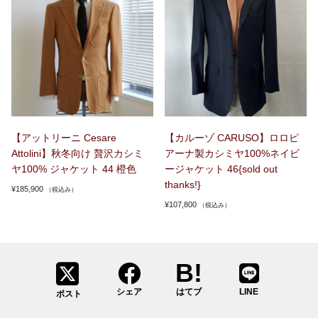
【アットリーニ Cesare
【カルーゾ CARUSO】ロロピ
Attolini】秋冬向け 贅沢カシミ
アーナ製カシミヤ100%ネイビ
ヤ100% ジャケット 44 橙色
ージャケット 46{sold out
thanks!}
¥
185,900
（税込み）
¥
107,800
（税込み）
シェア
はてブ
LINE
ポスト