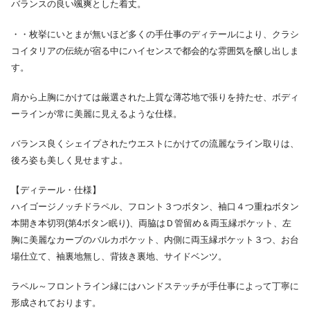
バランスの良い颯爽とした着丈。
・・枚挙にいとまが無いほど多くの手仕事のディテールにより、クラシ
コイタリアの伝統が宿る中にハイセンスで都会的な雰囲気を醸し出しま
す。
肩から上胸にかけては厳選された上質な薄芯地で張りを持たせ、ボディ
ーラインが常に美麗に見えるような仕様。
バランス良くシェイプされたウエストにかけての流麗なライン取りは、
後ろ姿も美しく見せますよ。
【ディテール・仕様】
ハイゴージノッチドラペル、フロント３つボタン、袖口４つ重ねボタン
本開き本切羽(第4ボタン眠り)、両脇はＤ管留め＆両玉縁ポケット、左
胸に美麗なカーブのバルカポケット、内側に両玉縁ポケット３つ、お台
場仕立て、袖裏地無し、背抜き裏地、サイドベンツ。
ラペル～フロントライン縁にはハンドステッチが手仕事によって丁寧に
形成されております。