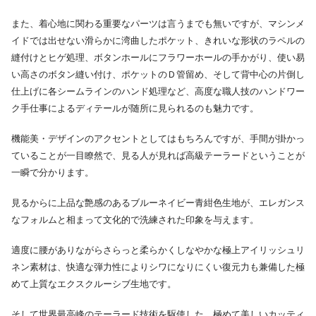
また、着心地に関わる重要なパーツは言うまでも無いですが、マシンメ
イドでは出せない滑らかに湾曲したポケット、きれいな形状のラペルの
縫付けとヒゲ処理、ボタンホールにフラワーホールの手かがり、使い易
い高さのボタン縫い付け、ポケットのＤ管留め、そして背中心の片倒し
仕上げに各シームラインのハンド処理など、高度な職人技のハンドワー
ク手仕事によるディテールが随所に見られるのも魅力です。
機能美・デザインのアクセントとしてはもちろんですが、手間が掛かっ
ていることが一目瞭然で、見る人が見れば高級テーラードということが
一瞬で分かります。
見るからに上品な艶感のあるブルーネイビー青紺色生地が、エレガンス
なフォルムと相まって文化的で洗練された印象を与えます。
適度に腰がありながらさらっと柔らかくしなやかな極上アイリッシュリ
ネン素材は、快適な弾力性によりシワになりにくい復元力も兼備した極
めて上質なエクスクルーシブ生地です。
そして世界最高峰のテーラード技術を駆使した、極めて美しいカッティ