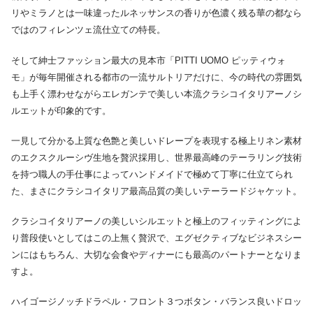
リやミラノとは一味違ったルネッサンスの香りが色濃く残る華の都なら
ではのフィレンツェ流仕立ての特長。
そして紳士ファッション最大の見本市「PITTI UOMO ピッティウォ
モ」が毎年開催される都市の一流サルトリアだけに、今の時代の雰囲気
も上手く漂わせながらエレガンテで美しい本流クラシコイタリアーノシ
ルエットが印象的です。
一見して分かる上質な色艶と美しいドレープを表現する極上リネン素材
のエクスクルーシヴ生地を贅沢採用し、世界最高峰のテーラリング技術
を持つ職人の手仕事によってハンドメイドで極めて丁寧に仕立てられ
た、まさにクラシコイタリア最高品質の美しいテーラードジャケット。
クラシコイタリアーノの美しいシルエットと極上のフィッティングによ
り普段使いとしてはこの上無く贅沢で、エグゼクティブなビジネスシー
ンにはもちろん、大切な会食やディナーにも最高のパートナーとなりま
すよ。
ハイゴージノッチドラペル・フロント３つボタン・バランス良いドロッ