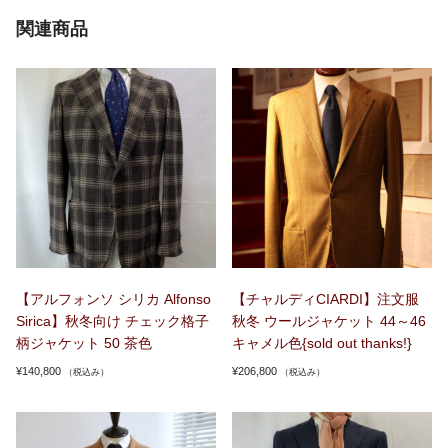
関連商品
【アルフォンソ シリカ Alfonso
【チャルディCIARDI】注文服
Sirica】秋冬向け チェック格子
秋冬 ウールジャケット 44～46
柄ジャケット 50 茶色
キャメル色{sold out thanks!}
¥
140,800
¥
206,800
（税込み）
（税込み）