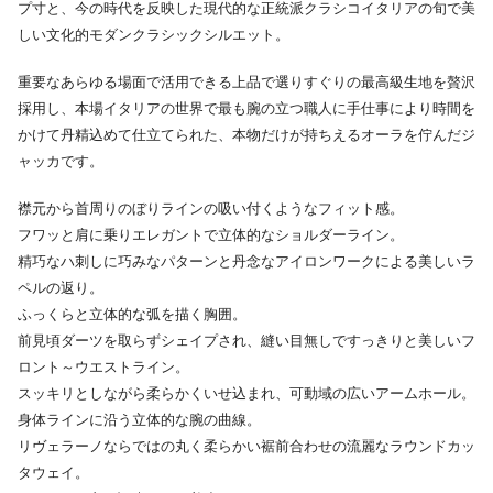
プ寸と、今の時代を反映した現代的な正統派クラシコイタリアの旬で美
しい文化的モダンクラシックシルエット。
重要なあらゆる場面で活用できる上品で選りすぐりの最高級生地を贅沢
採用し、本場イタリアの世界で最も腕の立つ職人に手仕事により時間を
かけて丹精込めて仕立てられた、本物だけが持ちえるオーラを佇んだジ
ャッカです。
襟元から首周りのぼりラインの吸い付くようなフィット感。
フワッと肩に乗りエレガントで立体的なショルダーライン。
精巧なハ刺しに巧みなパターンと丹念なアイロンワークによる美しいラ
ペルの返り。
ふっくらと立体的な弧を描く胸囲。
前見頃ダーツを取らずシェイプされ、縫い目無しですっきりと美しいフ
ロント～ウエストライン。
スッキリとしながら柔らかくいせ込まれ、可動域の広いアームホール。
身体ラインに沿う立体的な腕の曲線。
リヴェラーノならではの丸く柔らかい裾前合わせの流麗なラウンドカッ
タウェイ。