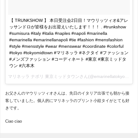
【 TRUNKSHOW 】 本日受注会2日目！マウリッツィオ&アレ
ッサンドロが皆様をお出迎えいたします！！！ . #trunkshow
#sumisura #italy #italia #naples #napoli #marinella
#emarinella #emarinellanapoli #tie #fashion #mensfashion
#style #mensstyle #wear #menswear #coordinate #colorful
#tokyo #tokyomidtown #マリネッラ #ネクタイ #ファッション
#メンズファッション #コーディネート #東京 #東京ミッドタ
ウン #六本木
マリネッラ ナポリ 東京ミッドタウンさん(@emarinellatokyo)がシェアした投稿 –
お父さんのマウリッツィオさんは、先日のイタリア出張でも朝から接
客していました。個人的にマリネッラのプリント小紋タイがとても好
きです。
Ciao ciao