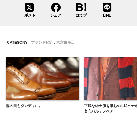
ポスト
シェア
はてブ
LINE
CATEGORY :
ブランド紹介
東京銀座店
雨の日もダンディに。
正統な紳士服を嗜むvol.42〜
良心パルテノペア