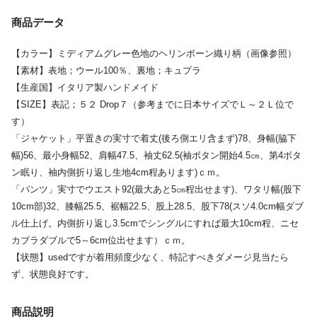
商品データ
【カラー】ミディアムグレー色地のヘリンボーン織り柄（画像参照）
【素材】表地；ウール100％、裏地；キュプラ
【生産国】イタリア製ハンドメイド
【SIZE】表記；５２ Drop７（参考までに日本サイズでＬ～２Ｌ位で
す）
「ジャケット」平置きの実寸で着丈(後ろ側エリ含まず)78、身幅(脇下
幅)56、最小身幅52、肩幅47.5、袖丈62.5(袖ボタン開始4.5㎝、第4ボタ
ン眠り、袖内側折り返し生地4cm程あります)ｃｍ。
「パンツ」実寸でウエスト92(最大あと5㎝程出せます)、ワタリ幅(股下
10cm部)32、膝幅25.5、裾幅22.5、股上28.5、股下78(スソ4.0cm幅ダブ
ル仕上げ。内側折り返し3.5cmでシングルにすれば最大10cm程、ニセ
カブラダブルで5～6cm位出せます）ｃｍ。
【状態】usedですが着用頻度少なく、特記すべきダメージ見当たら
ず、状態良好です。
商品説明