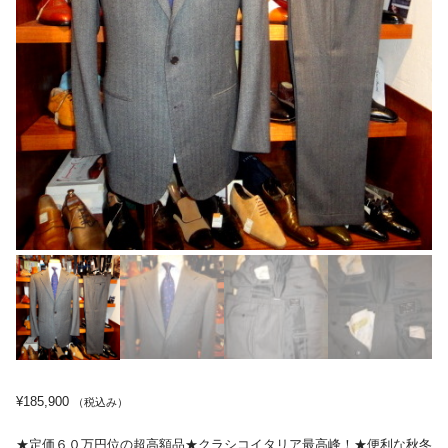
¥
185,900
（税込み）
★定価６０万円位の超高額品★クラシコイタリア最高峰！★便利な秋冬