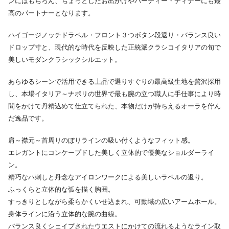
ンにはもちろん、ちょっとしたお出かけやパーティー・ディナーにも最
高のパートナーとなります。
ハイゴージノッチドラペル・フロント３つボタン段返り・バランス良い
ドロップ寸と、現代的な時代を反映した正統派クラシコイタリアの旬で
美しいモダンクラシックシルエット。
あらゆるシーンで活用できる上品で選りすぐりの最高級生地を贅沢採用
し、本場イタリア～ナポリの世界で最も腕の立つ職人に手仕事により時
間をかけて丹精込めて仕立てられた、本物だけが持ちえるオーラを佇ん
だ逸品です。
肩～襟元～首周りのぼりラインの吸い付くようなフィット感。
エレガントにコンケープドした美しく立体的で優美なショルダーライ
ン。
精巧なハ刺しと丹念なアイロンワークによる美しいラペルの返り。
ふっくらと立体的な弧を描く胸囲。
すっきりとしながら柔らかくいせ込まれ、可動域の広いアームホール。
身体ラインに沿う立体的な腕の曲線。
バランス良くシェイプされたウエストにかけての流れるようなライン取