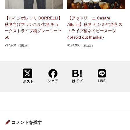
【ルイジボレッリ BORRELLI】
【アットリーニ Cesare
秋冬向けフランネル生地 チョ
Attolini】秋冬 カシミヤ混毛 ス
ークストライプ柄グレースーツ
トライプ柄ネイビースーツ
50
46{sold out thanks!}
¥
97,900
¥
174,900
（税込み）
（税込み）
シェア
はてブ
LINE
ポスト
コメントを残す