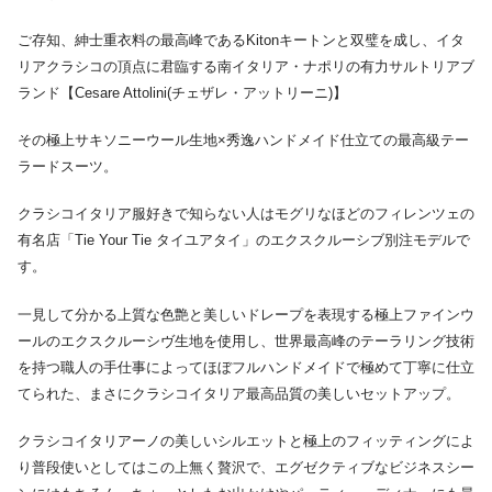
ご存知、紳士重衣料の最高峰であるKitonキートンと双璧を成し、イタ
リアクラシコの頂点に君臨する南イタリア・ナポリの有力サルトリアブ
ランド【Cesare Attolini(チェザレ・アットリーニ)】
その極上サキソニーウール生地×秀逸ハンドメイド仕立ての最高級テー
ラードスーツ。
クラシコイタリア服好きで知らない人はモグリなほどのフィレンツェの
有名店「Tie Your Tie タイユアタイ」のエクスクルーシブ別注モデルで
す。
一見して分かる上質な色艶と美しいドレープを表現する極上ファインウ
ールのエクスクルーシヴ生地を使用し、世界最高峰のテーラリング技術
を持つ職人の手仕事によってほぼフルハンドメイドで極めて丁寧に仕立
てられた、まさにクラシコイタリア最高品質の美しいセットアップ。
クラシコイタリアーノの美しいシルエットと極上のフィッティングによ
り普段使いとしてはこの上無く贅沢で、エグゼクティブなビジネスシー