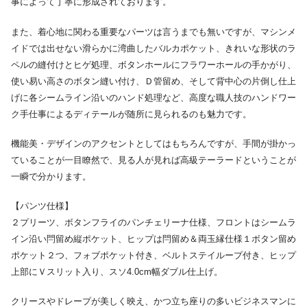
事によって丁寧に形成されております。
また、着心地に関わる重要なパーツは言うまでも無いですが、マシンメ
イドでは出せない滑らかに湾曲したバルカポケット、きれいな形状のラ
ペルの縫付けとヒゲ処理、ボタンホールにフラワーホールの手かがり、
使い易い高さのボタン縫い付け、Ｄ管留め、そして背中心の片倒し仕上
げに各シームライン沿いのハンド処理など、高度な職人技のハンドワー
ク手仕事によるディテールが随所に見られるのも魅力です。
機能美・デザインのアクセントとしてはもちろんですが、手間が掛かっ
ていることが一目瞭然で、見る人が見れば高級テーラードということが
一瞬で分かります。
【パンツ仕様】
２プリーツ、ボタンフライのパンチェリーナ仕様、フロントはシームラ
イン沿い閂留め縦ポケット、ヒップは閂留め＆両玉縁仕様１ボタン留め
ポケット２つ、フォブポケット付き、ベルトステイループ付き、ヒップ
上部にＶスリット入り、スソ4.0cm幅ダブル仕上げ。
クリースやドレープが美しく映え、かつ立ち座りの多いビジネスマンに