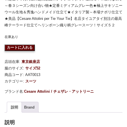
～春３シーズン向け合い物★定番ミディアムグレー色★極上サキソニー
ウール生地＆秀逸ハンドメイド仕立て★イタリア製～本場ナポリ仕立て
★美品【Cesare Attolini per Tie Your Tie】名店タイユアタイ別注の最高
峰テーラード仕立てヘリンボーン織り柄グレースーツ！サイズ５２
在庫あり
カートに入れる
店頭在庫:
東京銀座店
服のサイズ:
サイズ52
商品コード:
AAT0013
カテゴリー:
スーツ
Cesare Attolini / チェザレ・アットリーニ
説明
Brand
説明