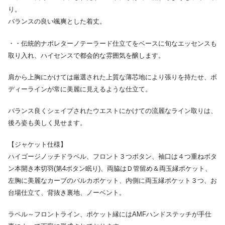
り。
バランスの良い颯爽とした着丈。
・・伝統的ナポレターノテーラード仕立てをベースに旬なエッセンスも
取り入れ、ハイセンスで都会的な雰囲気を醸します。
肩から上胸にかけては厳選された上質な薄芯地により張りを持たせ、ボ
ディーラインが常に美麗に見えるような仕立て。
バランス良くシェイプされたウエストにかけての流麗なライン取りは、
後ろ姿も美しく見せます。
【ジャケット仕様】
ハイゴージノッチドラペル、フロント３つボタン、袖口は４つ重ねボタ
ン本開き本切羽(第4ボタン眠り)、両脇はＤ管留め＆両玉縁ポケット、
左胸に美麗なカーブのバルカポケット、内側に両玉縁ポケット３つ、お
台場仕立て、背抜き裏地、ノーベント。
ラペル～フロントライン、ポケット縁にはAMFハンドステッチが手仕