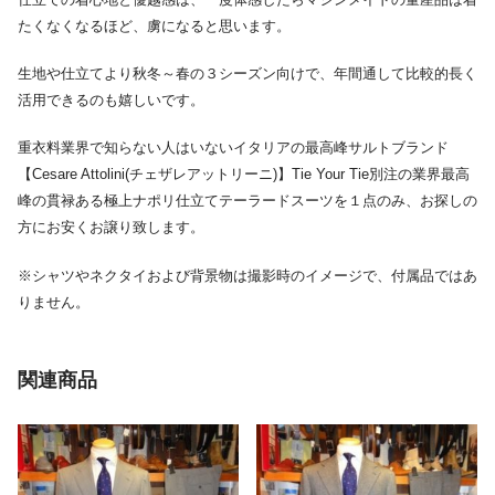
たくなくなるほど、虜になると思います。
生地や仕立てより秋冬～春の３シーズン向けで、年間通して比較的長く
活用できるのも嬉しいです。
重衣料業界で知らない人はいないイタリアの最高峰サルトブランド
【Cesare Attolini(チェザレアットリーニ)】Tie Your Tie別注の業界最高
峰の貫禄ある極上ナポリ仕立てテーラードスーツを１点のみ、お探しの
方にお安くお譲り致します。
※シャツやネクタイおよび背景物は撮影時のイメージで、付属品ではあ
りません。
関連商品