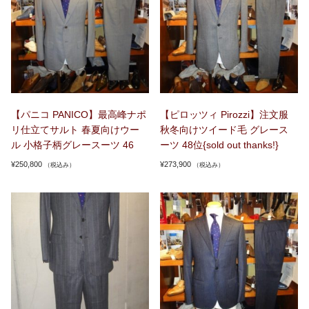
【パニコ PANICO】最高峰ナポ
【ピロッツィ Pirozzi】注文服
リ仕立てサルト 春夏向けウー
秋冬向けツイード毛 グレース
ル 小格子柄グレースーツ 46
ーツ 48位{sold out thanks!}
¥
250,800
¥
273,900
（税込み）
（税込み）