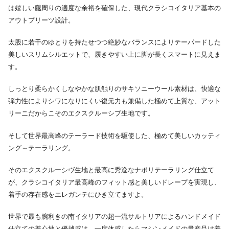
は嬉しい腿周りの適度な余裕を確保した、現代クラシコイタリア基本の
アウトプリーツ設計。
太股に若干のゆとりを持たせつつ絶妙なバランスによりテーパードした
美しいスリムシルエットで、履きやすい上に脚が長くスマートに見えま
す。
しっとり柔らかくしなやかな肌触りのサキソニーウール素材は、快適な
弾力性によりシワになりにくい復元力も兼備した極めて上質な、アット
リーニだからこそのエクスクルーシブ生地です。
そして世界最高峰のテーラード技術を駆使した、極めて美しいカッティ
ング～テーラリング。
そのエクスクルーシヴ生地と最高に秀逸なナポリテーラリング仕立て
が、クラシコイタリア最高峰のフィット感と美しいドレープを実現し、
着手の存在感をエレガンテにひき立てますよ。
世界で最も腕利きの南イタリアの超一流サルトリアによるハンドメイド
仕立ての着心地と優越感は、一度体感したらマシンメイドの量産品は着