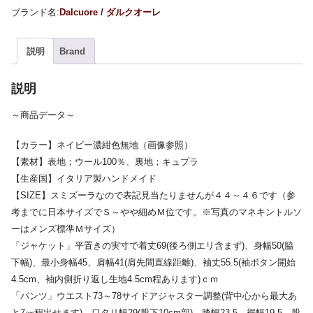
Dalcuore / ダルクオーレ
説明
Brand
説明
～商品データ～
【カラー】ネイビー濃紺色無地（画像参照）
【素材】表地；ウール100％、裏地；キュプラ
【生産国】イタリア製ハンドメイド
【SIZE】スミズーラなので表記見当たりませんが４４～４６です（参
考までに日本サイズでＳ～やや細めＭ位です。※写真のマネキントルソ
ーはメンズ標準Ｍサイズ）
「ジャケット」平置きの実寸で着丈69(後ろ側エリ含まず)、身幅50(脇
下幅)、最小身幅45、肩幅41(肩先間直線距離)、袖丈55.5(袖ボタン開始
4.5cm、袖内側折り返し生地4.5cm程あります)ｃｍ
「パンツ」ウエスト73～78サイドアジャスター調整(背中心から最大あ
と7㎝程出せます)、ワタリ幅29(股下10cm部)、膝幅23.5、裾幅19.5、股