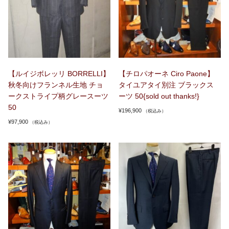
【ルイジボレッリ BORRELLI】
【チロパオーネ Ciro Paone】
秋冬向けフランネル生地 チョ
タイユアタイ別注 ブラックス
ークストライプ柄グレースーツ
ーツ 50{sold out thanks!}
50
¥
196,900
（税込み）
¥
97,900
（税込み）