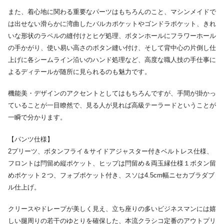
また、着心地に関わる重要なパーツはもちろんのこと、マシンメイドで
は出せない滑らかに湾曲したバルカポケットやゴンドラポケット、きれ
いな形状のラペルの縫付けとヒゲ処理、ボタンホールにフラワーホール
の手かがり、使い易い高さのボタン縫い付け、そして背中心の片倒し仕
上げに各シームライン沿いのハンド処理など、高度な職人技の手仕事に
よるディテールが随所に見られるのも魅力です。
機能美・デザインのアクセントとしてはもちろんですが、手間が掛かっ
ていることが一目瞭然で、見る人が見れば高級テーラードということが
一瞬で分かります。
【パンツ仕様】
2プリーツ、ボタンフライ＆サイドアジャスター付きベルトレス仕様、
フロントは閂留め縦ポケット、ヒップは閂留め＆両玉縁仕様１ボタン留
めポケット２つ、フォブポケット付き、スソは4.5cm幅ニセカブラダブ
ル仕上げ。
クリースやドレープが美しく見え、立ち座りの多いビジネスマンには嬉
しい腿周りの若干のゆとりを確保した、本流クラシコ定番のアウトプリ