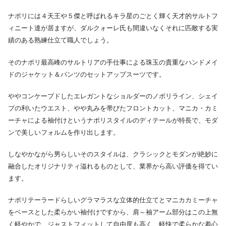
ナポリには４天王や５傑と呼ばれるキラ星のごとく輝く天才的サルトフ
ィニート達が居ますが、ダルクォーレ氏も間違いなくそれに匹敵する実
績のある熟練仕立て職人でしょう。
そのナポリ最高峰のサルトリアの手仕事による珠玉の貴重なハンドメイ
ドのジャケット＆パンツのセットアップスーツです。
ややコンケープドしたエレガントなショルダーのノボリライン、シェイ
プの利いたウエスト、やや丸みを帯びたフロントカット、マニカ・カミ
ーチャによる袖付けというナポリスタイルのディテールが特長で、モダ
ンで美しいフォルムを作り出します。
しなやかながら男らしいそのスタイルは、クラシックとモダンが絶妙に
融合したオリジナリティ溢れるものとして、業界から高い評価を得てい
ます。
ナポリテーラードらしいグラマラスな立体的仕立てとマニカカミーチャ
をベースとした柔らかい袖付けですから、肩～袖アーム部分はこの上無
く軽やかで、ジャストフィットして自由度も高く、軽快で柔らかな着心