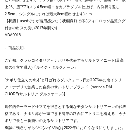
上26、股下71(スソ4.5cm幅ニセカブラダブル仕上げ、内側折り返し
2.5cm、シングルにすれば最大8cm程出せます)ｃｍ
【状態】usedですが着用感少なく状態良好で(株)フィロロッソ品質タグ
付きの出来の良い2017年製です
ADA0018
～商品説明～
ご存知、クラシコイタリア～ナポリを代表するサルトフィニート(最高
峰の仕立て職人)「ルイジ・ダルクオーレ」
”ナポリ仕立ての奇才”と呼ばれるダルクォーレ氏が1976年に南イタリ
ア・ナポリで創業した自身のサルトリアブランド【sartoria DAL
CUORE(サルトリア ダルクオーレ)】
現代的テーラード仕立てを得意とする旬なモダンサルトリアーレの代表
格であり、ナポリ湾が一望できる湾岸の路面にアトリエを構える、今ナ
ポリで最も一番勢いのあるサルトリアです。
※誠に残念ながらジジ(ルイジ氏)は2022年にお亡くなりになりました。