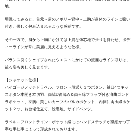
地。
羽織ってみると、首元～肩のノボリ～背中～上胸が身体のラインに吸い
付き、優しく包み込まれるような感覚です。
その一方で、肩から上胸にかけては上質な薄芯地で張りを持たせ、ボデ
ィーラインが常に美麗に見えるような仕様。
バランス良くシェイプされたウエストにかけての流麗なライン取りは、
後ろ姿も美しく見せます。
【ジャケット仕様】
ハイゴージノッチドラペル、フロント段返り３つボタン、袖口4つキッ
スボタン本開き本切羽、両脇D管留め＆両玉縁フラップ付き湾曲ゴンド
ラポケット、左胸に美しいカーブのバルカポケット、内側に両玉縁ポケ
ット２つ、お台場仕立て、総裏地、サイドベンツ。
ラペル～フロントライン・ポケット縁にはハンドステッチが繊細かつ丁
寧な手仕事によって形成されております。