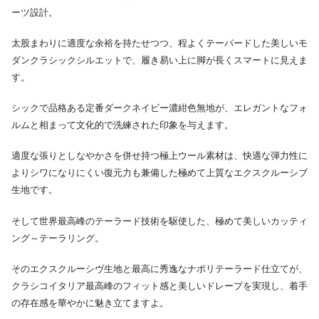
ーツ設計。
太股まわりに適度な余裕を持たせつつ、程よくテーパードした美しいモ
ダンクラシックシルエットで、履き易い上に脚が長くスマートに見えま
す。
シックで品格ある定番ダークネイビー濃紺色無地が、エレガントなフォ
ルムと相まって文化的で洗練された印象を与えます。
適度な張りとしなやかさを併せ持つ極上ウール素材は、快適な弾力性に
よりシワになりにくい復元力も兼備した極めて上質なエクスクルーシブ
生地です。
そして世界最高峰のテーラード技術を駆使した、極めて美しいカッティ
ング～テーラリング。
そのエクスクルーシヴ生地と最高に秀逸なナポリテーラード仕立てが、
クラシコイタリア最高峰のフィット感と美しいドレープを実現し、着手
の存在感を華やかに魅き立てますよ。