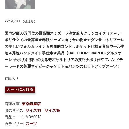
¥
249,700
（税込み）
国内定価80万円位の最高額スミズーラ注文服★クラシコイタリア～ナ
ポリ仕立ての最高峰★春秋シーズン向け合い物★モダンサルトリアーレ
の美しいフォルムライン＆独創的ゴンドラポケット仕様★良質ウール生
地＆秀逸ハンドメイド手仕事★美品【DAL CUORE NAPOLI(ダルクオ
ーレ ナポリ)】勢いのある奇才サルトリアの技巧ナポリ仕立てハンドテ
ーラードの美麗ネイビージャケット＆パンツのセットアップスーツ！
在庫あり
カートに入れる
店頭在庫:
東京銀座店
服のサイズ:
サイズ44
サイズ46
商品コード:
ADA0018
カテゴリー:
スーツ